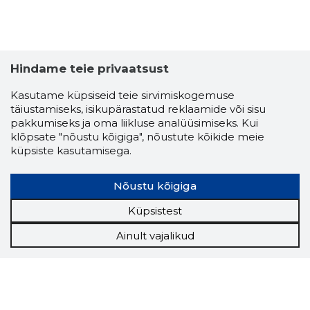
Hindame teie privaatsust
Kasutame küpsiseid teie sirvimiskogemuse
täiustamiseks, isikupärastatud reklaamide või sisu
pakkumiseks ja oma liikluse analüüsimiseks. Kui
klõpsate "nõustu kõigiga", nõustute kõikide meie
küpsiste kasutamisega.
Nõustu kõigiga
Küpsistest
Ainult vajalikud