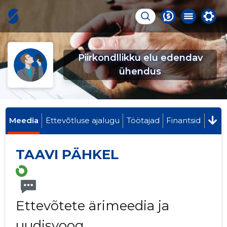
Piirkondllikku elu edendav
ühendus
Meedia
Ettevõtluse ajalugu
Töötajad
Finantsid
TAAVI PÄHKEL
Ettevõtete ärimeedia ja
uudisvoog