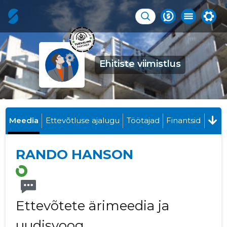
Ehitiste viimistlus
Meedia
Ettevõtluse ajalugu
Töötajad
Finantsid
RANDO HANSON
Ettevõtete ärimeedia ja
uudisvoog