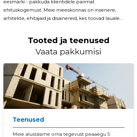
eesmärki - pakkuda klientidele parimat
ehituskogemust. Meie meeskonnas on insenere,
arhitekte, ehitajaid ja disainereid, kes toovad lauale
mitmekülgseid teadmisi ja oskusi. Iga meie
meeskonnaliige on pühendunud oma ala ekspert,
Tooted ja teenused
kellel on kogemustepagas erinevatest projektidest,
Vaata pakkumisi
olgu need siis elamispinnad, ärihooned või erilahendust
vajavad projektid. Oleme uhked oma meeskonna
ühtsuse ja koostöövõime üle, mis võimaldab meil
lahendada ka kõige keerulisemaid ülesandeid. Meie
tegevusala Alustades
Teenused
Meie alustasime oma tegevust peaaegu 5