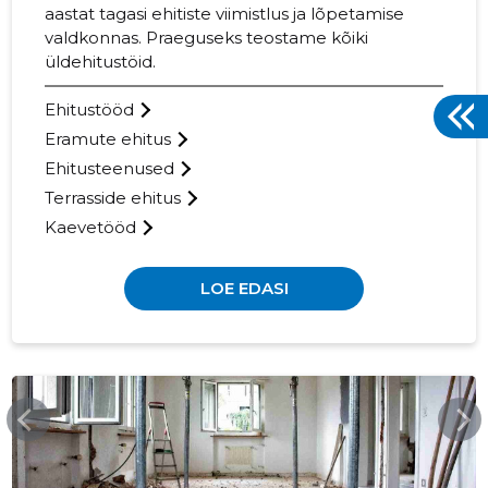
aastat tagasi ehitiste viimistlus ja lõpetamise
valdkonnas. Praeguseks teostame kõiki
üldehitustöid.
Ehitustööd
Eramute ehitus
Ehitusteenused
Terrasside ehitus
Kaevetööd
LOE EDASI
SSB.EE