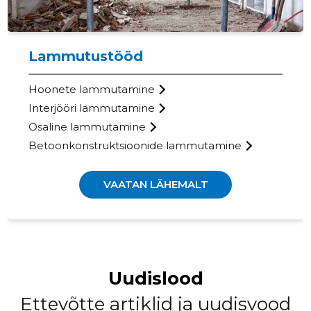
Lammutustööd
22
Hoonete lammutamine
Interjööri lammutamine
Osaline lammutamine
Betoonkonstruktsioonide lammutamine
VAATAN LÄHEMALT
Uudislood
FASTFIX 
Ettevõtte artiklid ja uudisvood