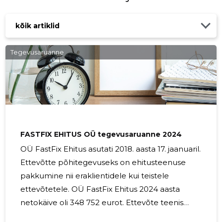
Usaldusv
kõik artiklid
Tegevusaruanne
FASTFIX EHITUS OÜ tegevusaruanne 2024
OÜ FastFix Ehitus asutati 2018. aasta 17. jaanuaril.
Ettevõtte põhitegevuseks on ehitusteenuse
pakkumine nii eraklientidele kui teistele
ettevõtetele. OÜ FastFix Ehitus 2024 aasta
netokäive oli 348 752 eurot. Ettevõte teenis
majandusaasta lõpuks 59 672 eurot kasumit.