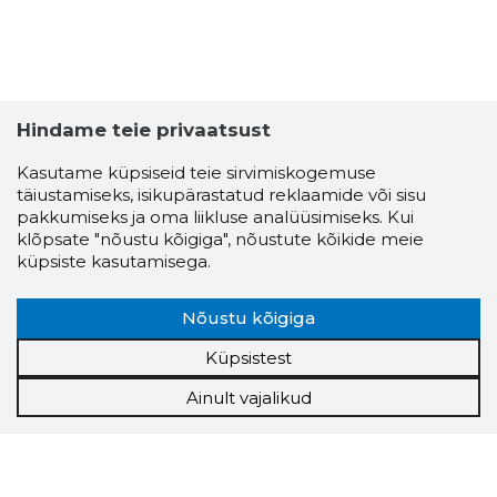
Hindame teie privaatsust
Kasutame küpsiseid teie sirvimiskogemuse
täiustamiseks, isikupärastatud reklaamide või sisu
pakkumiseks ja oma liikluse analüüsimiseks. Kui
klõpsate "nõustu kõigiga", nõustute kõikide meie
küpsiste kasutamisega.
Nõustu kõigiga
Küpsistest
Ainult vajalikud