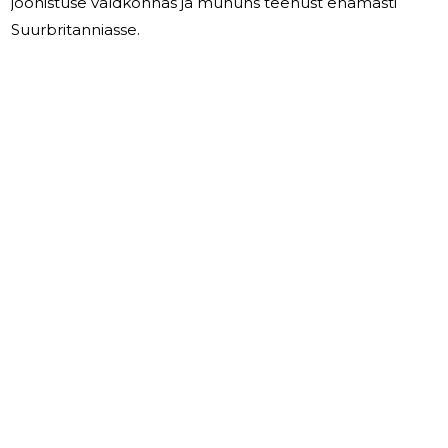
joonistuse valdkonnas ja mununs teenust enamasti
Suurbritanniasse.