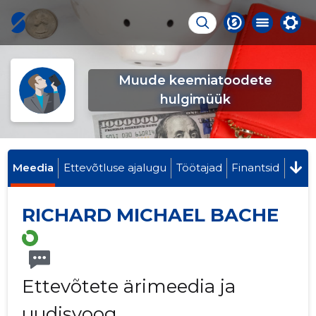
Muude keemiatoodete
hulgimüük
Meedia
Ettevõtluse ajalugu
Töötajad
Finantsid
RICHARD MICHAEL BACHE
Ettevõtete ärimeedia ja
uudisvoog