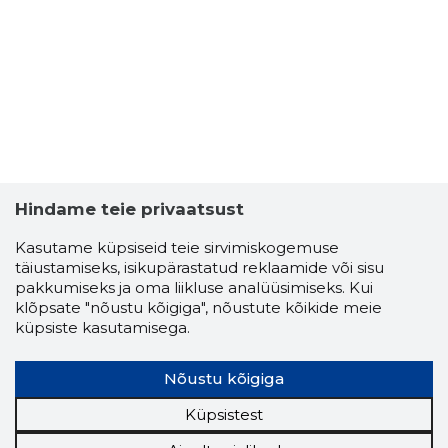
6
Hindame teie privaatsust
Kasutame küpsiseid teie sirvimiskogemuse
täiustamiseks, isikupärastatud reklaamide või sisu
pakkumiseks ja oma liikluse analüüsimiseks. Kui
klõpsate "nõustu kõigiga", nõustute kõikide meie
küpsiste kasutamisega.
Nõustu kõigiga
Küpsistest