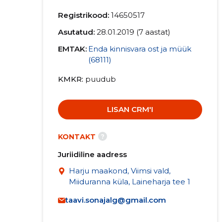
Registrikood:
14650517
Asutatud:
28.01.2019 (7 aastat)
EMTAK:
Enda kinnisvara ost ja müük
(68111)
KMKR
puudub
LISAN CRM'I
?
KONTAKT
Juriidiline aadress
Harju maakond, Viimsi vald,
Miiduranna küla, Laineharja tee 1
taavi.sonajalg@gmail.com