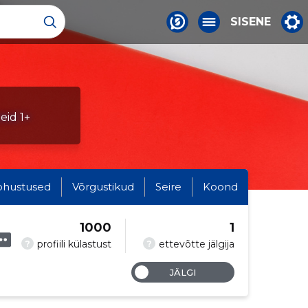
SISENE
leid 1+
ohustused
Võrgustikud
Seire
Koond
1000
1
?
?
profiili külastust
ettevõtte jälgija
JÄLGI