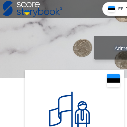
EE
Ärimee