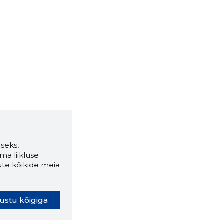
seks,
ma liikluse
ute kõikide meie
ustu kõigiga