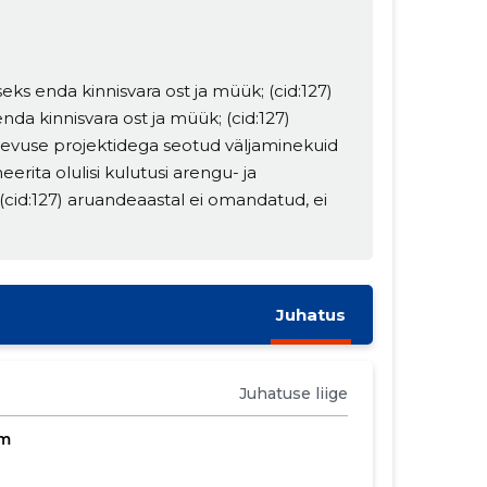
seks enda kinnisvara ost ja müük; (cid:127)
nda kinnisvara ost ja müük; (cid:127)
egevuse projektidega seotud väljaminekuid
eerita olulisi kulutusi arengu- ja
(cid:127) aruandeaastal ei omandatud, ei
Juhatus
Juhatuse liige
om