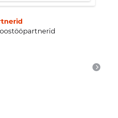
tnerid
koostööpartnerid