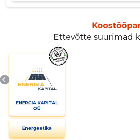
Koostööpar
Ettevõtte suurimad 
Muuda pildi kirjeldust
ENERGIA KAPITAL
MUUDA
OÜ
Energeetika