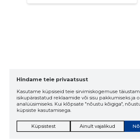
Hindame teie privaatsust
Kasutame küpsiseid teie sirvimiskogemuse täiustami
isikupärastatud reklaamide või sisu pakkumiseks ja o
analüüsimiseks. Kui klõpsate "nõustu kõigiga", nõust
küpsiste kasutamisega.
Küpsistest
Ainult vajalikud
Nõ