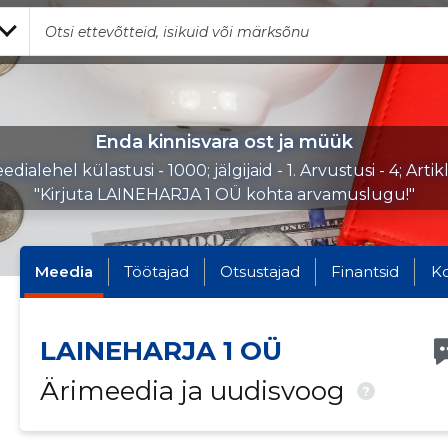
Enda kinnisvara ost ja müük
dialehel külastusi - 1000; jälgijaid - 1. Arvustusi - 4; Artik
"Kirjuta LAINEHARJA 1 OÜ kohta arvamuslugu!"
Meedia
Töötajad
Otsustajad
Finantsid
K
LAINEHARJA 1 OÜ
Ärimeedia ja uudisvoog
?