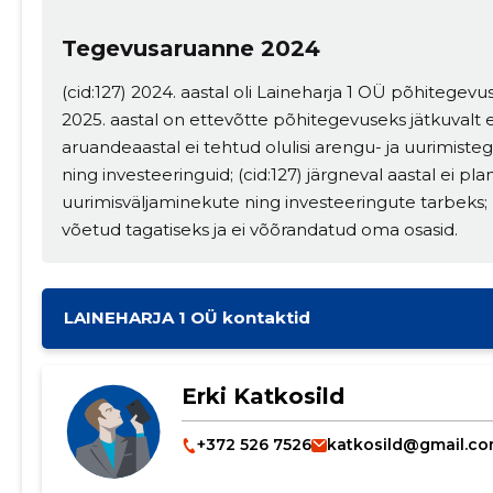
Tegevusaruanne 2024
(cid:127) 2024. aastal oli Laineharja 1 OÜ põhitegevu
2025. aastal on ettevõtte põhitegevuseks jätkuvalt e
aruandeaastal ei tehtud olulisi arengu- ja uurimist
ning investeeringuid; (cid:127) järgneval aastal ei plan
uurimisväljaminekute ning investeeringute tarbeks; 
võetud tagatiseks ja ei võõrandatud oma osasid.
LAINEHARJA 1 OÜ kontaktid
Erki Katkosild
+372 526 7526
katkosild@gmail.c