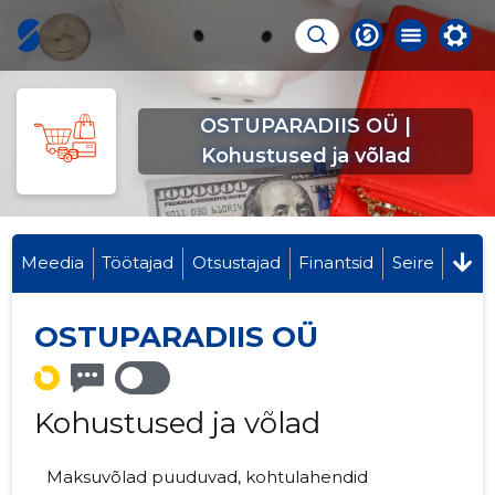
OSTUPARADIIS OÜ |
Kohustused ja võlad
Meedia
Töötajad
Otsustajad
Finantsid
Seire
OSTUPARADIIS OÜ
Kohustused ja võlad
Maksuvõlad puuduvad, kohtulahendid