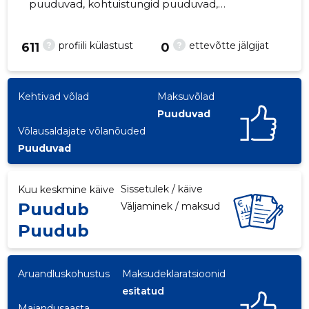
puuduvad, kohtuistungid puuduvad,
majandusaasta aruanded esitatud. Peamine
vastutav kõneisik, mmerlinpalm@gmail.com,
?
?
profiili külastust
ettevõtte jälgijat
611
0
+372 58152563
Kehtivad võlad
Maksuvõlad
Puuduvad
Võlausaldajate võlanõuded
Puuduvad
Sissetulek / käive
Kuu keskmine käive
Puudub
Väljaminek / maksud
Puudub
Aruandluskohustus
Maksudeklaratsioonid
esitatud
Majandusaasta