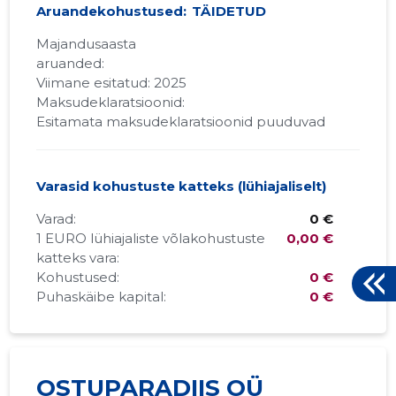
Aruandekohustused:
TÄIDETUD
Majandusaasta
aruanded:
Viimane esitatud: 2025
Maksudeklaratsioonid:
Esitamata maksudeklaratsioonid puuduvad
Varasid kohustuste katteks (lühiajaliselt)
Varad:
0 €
1 EURO lühiajaliste võlakohustuste
0,00 €
katteks vara:
Kohustused:
0 €
Puhaskäibe kapital:
0 €
OSTUPARADIIS OÜ