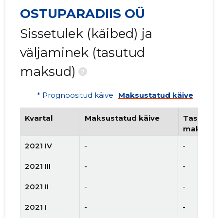
OSTUPARADIIS OÜ
Sissetulek (käibed) ja
väljaminek (tasutud
maksud)
?
* Prognoositud käive
Maksustatud käive
Kvartal
Maksustatud käive
Tasutud 
maksud
2021 IV
-
-
2021 III
-
-
2021 II
-
-
2021 I
-
-