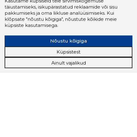
Kasutame küpsiseid teie sirvimiskogemuse
täiustamiseks, isikupärastatud reklaamide või sisu
pakkumiseks ja oma liikluse analüüsimiseks. Kui
klõpsate "nõustu kõigiga", nõustute kõikide meie
küpsiste kasutamisega.
Nõustu kõigiga
Küpsistest
Ainult vajalikud