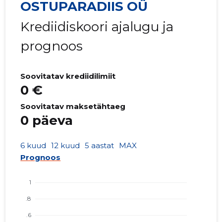
OSTUPARADIIS OÜ
Krediidiskoori ajalugu ja
prognoos
Soovitatav krediidilimiit
0 €
Soovitatav maksetähtaeg
0 päeva
6 kuud
12 kuud
5 aastat
MAX
Prognoos