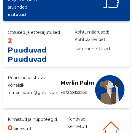
aruanded
p
esitatud
Kohtumäärused:
Otsused ja ettekirjutused
2
Kohtulahendid:
Puuduvad
Täitemenetlused:
Puuduvad
Peamine vastutav
Merlin Palm
kõneisik
mmerlinpalm@gmail.com
+372 58152563
Kehtivad
Kinnistud ja hüpoteegid
0
Kehtetud
kinnistut