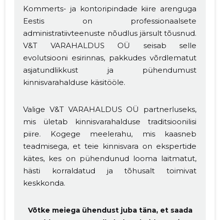
Kommerts- ja kontoripindade kiire arenguga
Eestis on professionaalsete
administratiivteenuste nõudlus järsult tõusnud.
V&T VARAHALDUS OÜ seisab selle
evolutsiooni esirinnas, pakkudes võrdlematut
asjatundlikkust ja pühendumust
kinnisvarahalduse käsitööle.
Valige V&T VARAHALDUS OÜ partnerluseks,
mis ületab kinnisvarahalduse traditsioonilisi
piire. Kogege meelerahu, mis kaasneb
teadmisega, et teie kinnisvara on ekspertide
kätes, kes on pühendunud looma laitmatut,
hästi korraldatud ja tõhusalt toimivat
keskkonda.
Muuda pildi
kirjeldust
Võtke meiega ühendust juba täna, et saada