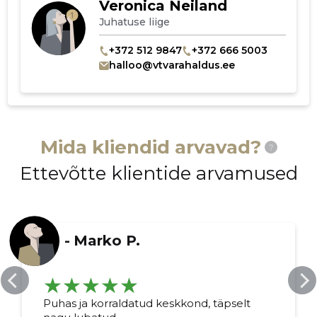
Veronica Neiland
Juhatuse liige
+372 512 9847
+372 666 5003
halloo@vtvarahaldus.ee
Mida kliendid arvavad?
?
Ettevõtte klientide arvamused
-
Marko P.
Puhas ja korraldatud keskkond, täpselt