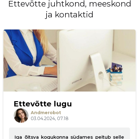
Ettevōtte juhtkond, meeskond
ja kontaktid
Ettevõtte lugu
Andmerobot
03.04.2024, 07.18
Iga õitsva kogukonna südames peitub selle