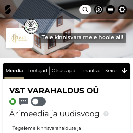
Teie kinnisvara meie hoole all!
Meedia
Töötajad
Otsustajad
Finantsid
Seire
V&T VARAHALDUS OÜ
Ärimeedia ja uudisvoog
?
Tegeleme kinnisvarahalduse ja