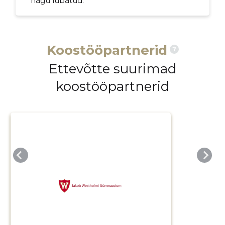
nagu lubatud.
Koostööpartnerid
?
Ettevõtte suurimad
koostööpartnerid