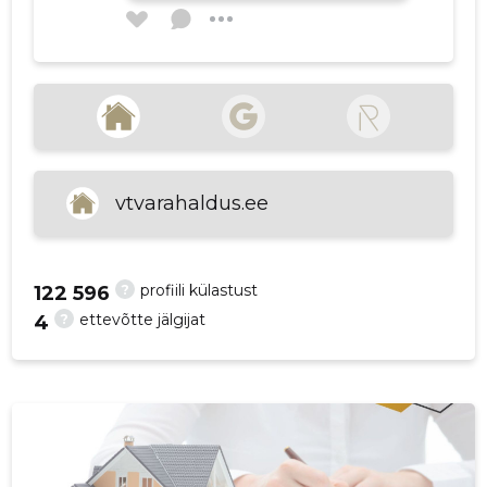
p
STORYBOOK OÜ
2 aastat tagasi
Parim teenindus,
Meeldiv
kogemus
vtvarahaldus.ee
?
profiili külastust
122 596
?
ettevõtte jälgijat
4