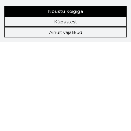
Nõustu kõigiga
Küpsistest
Ainult vajalikud
Storybook
Chrome laiendus