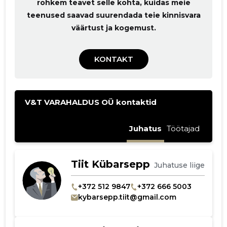
rohkem teavet selle kohta, kuidas meie
teenused saavad suurendada teie kinnisvara
väärtust ja kogemust.
KONTAKT
MUUDA
V&T VARAHALDUS OÜ kontaktid
Juhatus
Töötajad
Tiit Kübarsepp
Juhatuse liige
+372 512 9847
+372 666 5003
kybarsepp.tiit@gmail.com