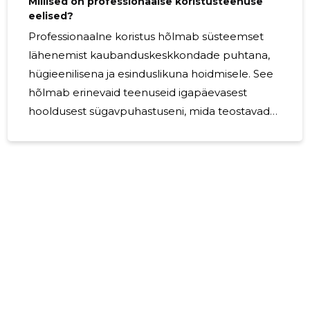
Millised on professionaalse koristusteenuse
eelised?
Professionaalne koristus hõlmab süsteemset
lähenemist kaubanduskeskkondade puhtana,
hügieenilisena ja esinduslikuna hoidmisele. See
hõlmab erinevaid teenuseid igapäevasest
hooldusest sügavpuhastuseni, mida teostavad
koolitatud eksperdid. Kaubandusruumid, nagu
kontorid, kauplused ja tööstusrajatised, on suure
liiklusega alad, mis nõuavad regulaarset
koristust, et säilitada tervislik ja turvaline
keskkond töötajatele, klientidele ja
külastajatele. Professionaalse koristusteenuse
eelised Professionaalsed koristusteenused
tagavad, et kaubandusruumid on vabad
saasteainetest ja patogeenidest,