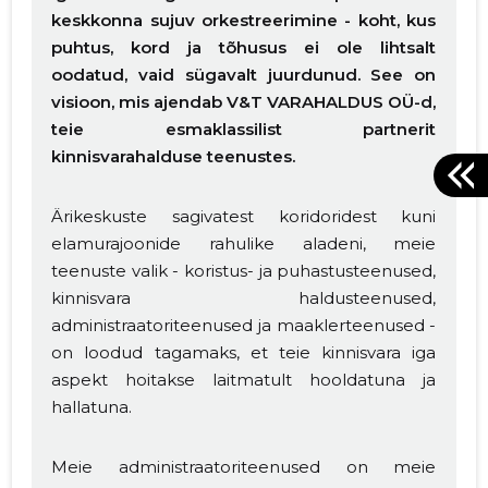
keskkonna sujuv orkestreerimine - koht, kus
puhtus, kord ja tõhusus ei ole lihtsalt
oodatud, vaid sügavalt juurdunud. See on
visioon, mis ajendab V&T VARAHALDUS OÜ-d,
teie esmaklassilist partnerit
kinnisvarahalduse teenustes.
Ärikeskuste sagivatest koridoridest kuni
elamurajoonide rahulike aladeni, meie
teenuste valik - koristus- ja puhastusteenused,
kinnisvara haldusteenused,
administraatoriteenused ja maaklerteenused -
on loodud tagamaks, et teie kinnisvara iga
aspekt hoitakse laitmatult hooldatuna ja
hallatuna.
Meie administraatoriteenused on meie