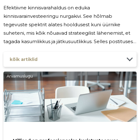
Efektiivne kinnisvarahaldus on eduka
kinnisvarainvesteeringu nurgakivi. See hõlmab
tegevuste spektrit alates hooldusest kuni üürnike
suheteni, mis kõik nõuavad strateegilist lähenemist, et
tagada kasumlikkus ja jätkusuutlikkus. Selles postituses
uurime viit olulist nõuannet, mis aitavad
kinnisvaraomanikel ja -halduritel oma operatsioone
kõik artiklid
sujuvamaks muuta ja parandada oma kinnisvarahalduse
praktikaid. Kinnisvarahalduse aluste mõistmine
Arvamuslugu
Kinnisvarahaldus on elamu-, äri- ja/või tööstuskinnisvara
administreerimine. See hõlmab kortereid, eramuid,
korteriüksusi ja kaubanduskeskusi.