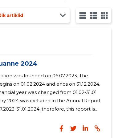
ik artiklid
uanne 2024
on was founded on 06.07.2023. The
egins on 01.02.2024 and ends on 31.12.2024.
financial year was changed from 01.02-31.01
nuary 2024 was included in the Annual Report
7.2023-31.01.2024, therefore, this report is
om 01.02.2024 to 31.12.2024. MTÜ ELEKS
ne management board member. MTÜ
 has two members - Eleks Software OÜ