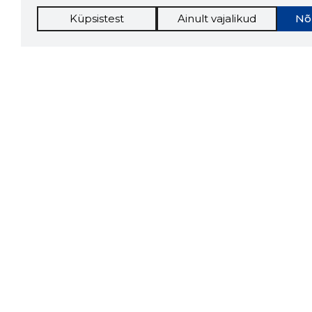
Küpsistest
Ainult vajalikud
Nõ
Storybo
Storybook
firma v
kui usa
Chrome laiendus