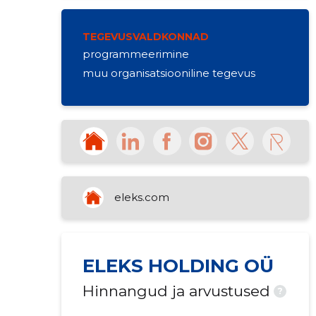
TEGEVUSVALDKONNAD
programmeerimine
muu organisatsiooniline tegevus
eleks.com
ELEKS HOLDING OÜ
Hinnangud ja arvustused
?