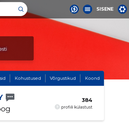
SISENE
sti
sid
Kohustused
Võrgustikud
Koond
Y
384
oog
?
profiili külastust