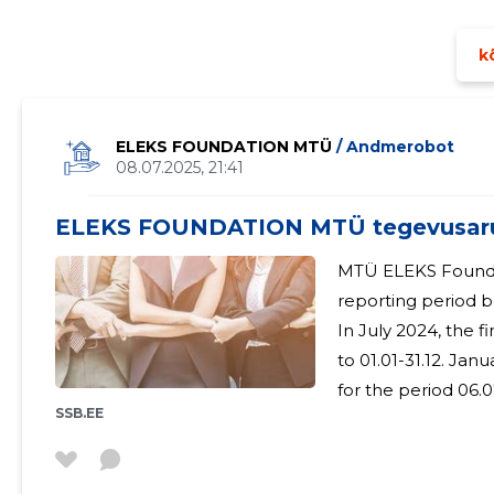
kõ
ELEKS FOUNDATION MTÜ
/ Andmerobot
08.07.2025, 21:41
ELEKS FOUNDATION MTÜ tegevusar
MTÜ ELEKS Foundati
reporting period b
In July 2024, the 
to 01.01-31.12. Ja
for the period 06.0
SSB.EE
filed for 11 months, fr
Foundation has o
ELEKS Foundation