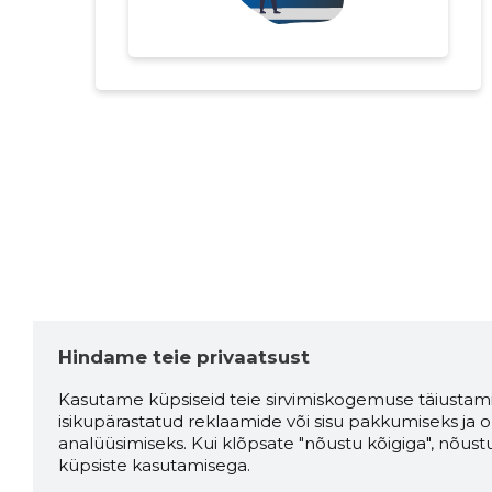
Hindame teie privaatsust
Kasutame küpsiseid teie sirvimiskogemuse täiustami
isikupärastatud reklaamide või sisu pakkumiseks ja o
analüüsimiseks. Kui klõpsate "nõustu kõigiga", nõust
küpsiste kasutamisega.