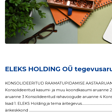
Sinu nimi
taar
ELEKS HOLDING OÜ tegevusar
KONSOLIDEERITUD RAAMATUPIDAMISE AASTAARUANNE Konsolideeritud finantsseisundi aru
Konsolideeritud kasumi- ja muu koondkasumi aruanne 2 Konsolideeritud omakapitali muutust
aruanne 3 Konsolideeritud rahavoogude aruanne 4 Konsolideeritud raamatupidamise aastaaruande
lisad 1. ELEKS Holding ja tema äritegevus.....................................................
ärikeskkond ............................................................................................