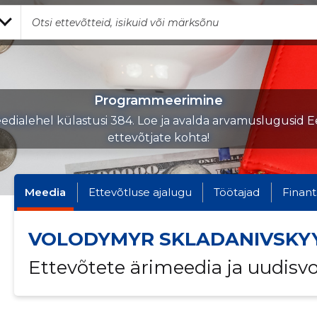
Programmeerimine
edialehel külastusi 384. Loe ja avalda arvamuslugusid Ee
ettevõtjate kohta!
Meedia
Ettevõtluse ajalugu
Töötajad
Finant
VOLODYMYR SKLADANIVSKY
Ettevõtete ärimeedia ja uudisv