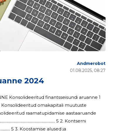
Andmerobot
01.08.2025, 08:27
uanne 2024
anne 1
e
.................................................. 5 2. Kontserni
.............................. 5 3. Koostamise alused ja