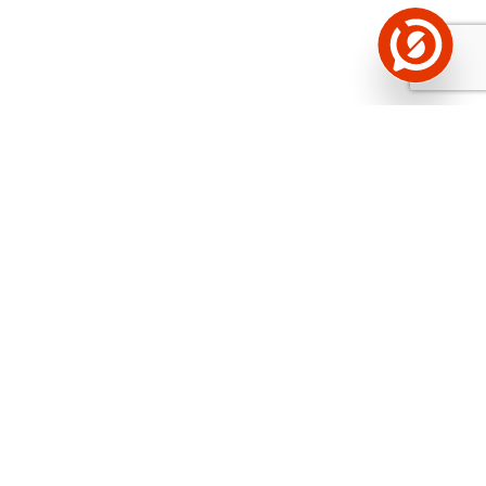
Näed helistaja tausta!
Storybooki Äpp toob
Sinuni
OTSEKONTAKTID
400 000 Eesti
ettevõtte ja isikute kohta (juhid, ametnikud).
Andmed on rikastatud maksevõime ja