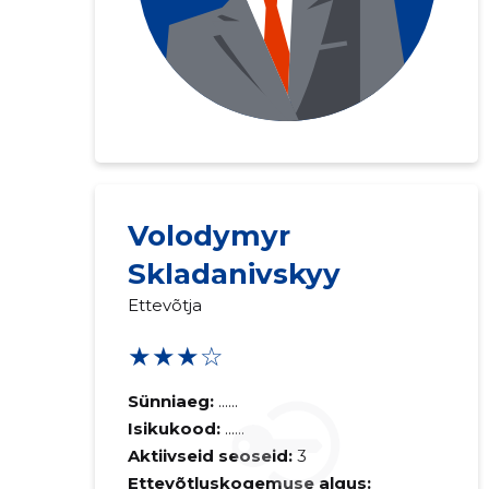
Saaja e-mail
Volodymyr
Skladanivskyy
Sinu kommen
Ettevõtja
★★★☆
Sünniaeg:
......
Isikukood:
......
Aktiivseid seoseid:
3
Ettevõtluskogemuse algus: