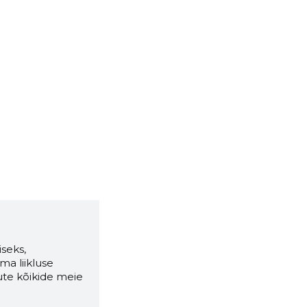
seks,
ma liikluse
ute kõikide meie