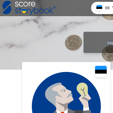
EE
Me