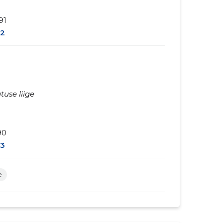
91
2
tuse liige
90
3
e