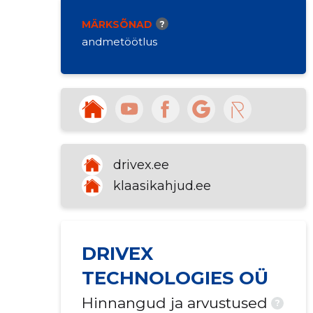
MÄRKSÕNAD
?
andmetöötlus
drivex.ee
klaasikahjud.ee
DRIVEX
TECHNOLOGIES OÜ
Hinnangud ja arvustused
?