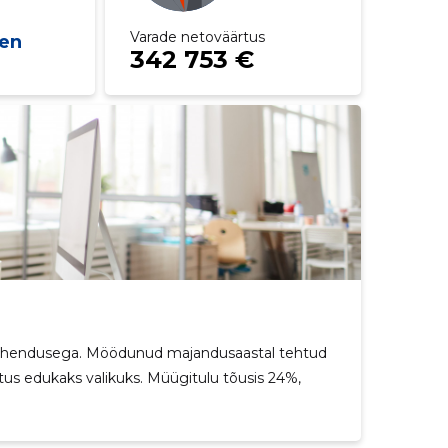
Varade netoväärtus
en
342 753 €
e tähendusega. Möödunud majandusaastal tehtud
tus edukaks valikuks. Müügitulu tõusis 24%,