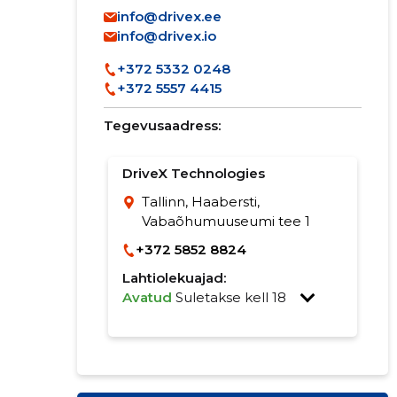
info@drivex.ee
info@drivex.io
+372 5332 0248
+372 5557 4415
Tegevusaadress:
DriveX Technologies
Tallinn, Haabersti,
Vabaõhumuuseumi tee 1
+372 5852 8824
Lahtiolekuajad:
Avatud
Suletakse kell 18