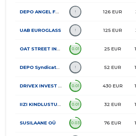
DEPO ANGEL FUND II. s.r.o.
126 EUR
!
UAB EUROGLASS
125 EUR
!
OAT STREET INVEST OÜ
25 EUR
0.01
DEPO Syndicate IX. s.r.o
52 EUR
!
DRIVEX INVEST OÜ
430 EUR
0.01
IIZI KINDLUSTUSMAAKLER AS
32 EUR
0.01
SUSILAANE OÜ
76 EUR
0.03