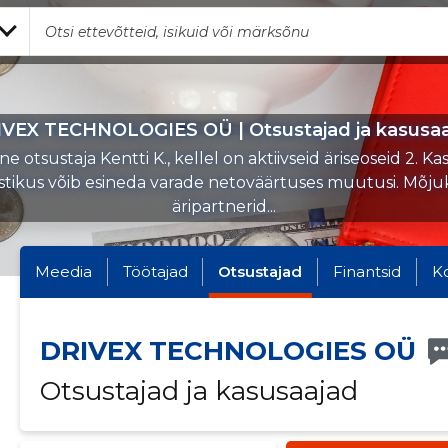
VEX TECHNOLOGIES OÜ | Otsustajad ja kasusa
e otsustaja Kentti K., kellel on aktiivseid äriseoseid 2. Ka
stikus võib esineda varade netoväärtuses muutusi. Mõj
äripartnerid...
Meedia
Töötajad
Otsustajad
Finantsid
K
DRIVEX TECHNOLOGIES OÜ
Otsustajad ja kasusaajad