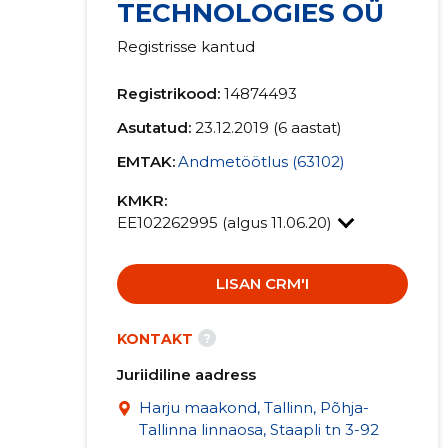
TECHNOLOGIES OÜ
Registrisse kantud
Registrikood:
14874493
Asutatud:
23.12.2019 (6 aastat)
EMTAK:
Andmetöötlus (63102)
KMKR:
EE102262995 (algus 11.06.20)
LISAN CRM'I
?
KONTAKT
Juriidiline aadress
Harju maakond, Tallinn, Põhja-
Tallinna linnaosa, Staapli tn 3-92