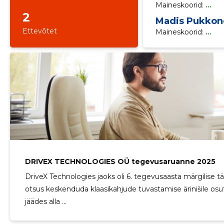
Maineskoorid:
...
2
Madis Pukkon
Ettevõtet
Maineskoorid:
...
DRIVEX TECHNOLOGIES OÜ tegevusaruanne 2025
DriveX Technologies jaoks oli 6. tegevusaasta märgilis
otsus keskenduda klaasikahjude tuvastamise ärinišile osu
jäädes alla ...