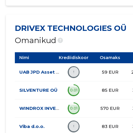
DRIVEX TECHNOLOGIES OÜ
Omanikud
?
Nimi
Krediidiskoor
Osamaks
UAB JPD Asset Management
59 EUR
!
SILVENTURE OÜ
85 EUR
0.01
WINDROX INVESTMENT OÜ
570 EUR
0.01
Viba d.o.o.
83 EUR
!