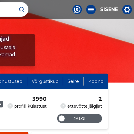
SISENE
ajad
susaaja
ukamad
ohustused
Võrgustikud
Seire
Koond
3990
2
?
?
profiili külastust
ettevõtte jälgijat
JÄLGI