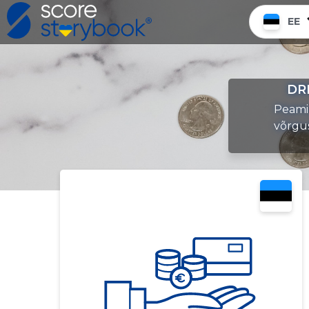
EE
DRI
Peamin
võrgu