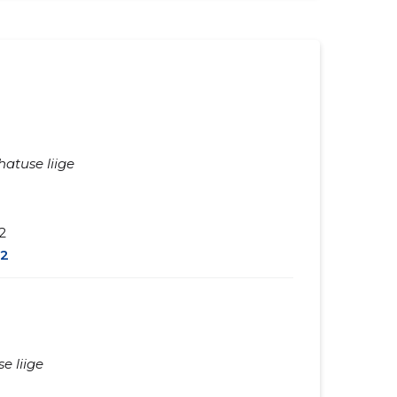
hatuse liige
2
2
e liige