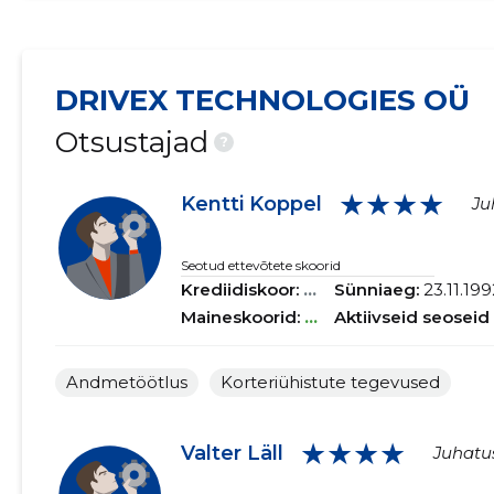
DRIVEX TECHNOLOGIES OÜ
Otsustajad
?
★★★★
Kentti Koppel
Ju
Seotud ettevõtete skoorid
Krediidiskoor:
...
Sünniaeg:
23.11.199
Maineskoorid:
...
Aktiivseid seoseid
Andmetöötlus
Korteriühistute tegevused
★★★★
Valter Läll
Juhatus