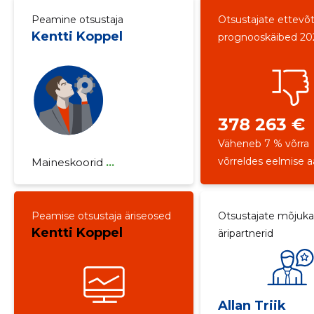
Peamine otsustaja
Otsustajate ettevõ
Kentti Koppel
prognooskäibed 20
378 263 €
Väheneb 7 % võrra
võrreldes eelmise 
Maineskoorid
...
Peamise otsustaja äriseosed
Otsustajate mõjuk
Kentti Koppel
äripartnerid
Allan Triik