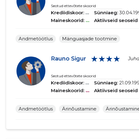
Seotud ettevõtete skoorid
Krediidiskoor:
...
Sünniaeg:
30.04.19
Maineskoorid:
...
Aktiivseid seoseid
Andmetöötlus
Mänguasjade tootmine
★★★★
Rauno Sigur
Juha
Seotud ettevõtete skoorid
Krediidiskoor:
...
Sünniaeg:
21.09.19
Maineskoorid:
...
Aktiivseid seoseid
Andmetöötlus
Ärinõustamine
Ärinõustamin