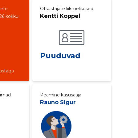
tete
Otsustajate liikmelisused
Kentti Koppel
26 kokku
Puuduvad
aastaga
aimad
Peamine kasusaaja
Rauno Sigur