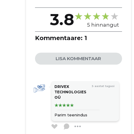
3.8
5 hinnangut
Kommentaare:
1
LISA KOMMENTAAR
DRIVEX
3 aastat tagasi
TECHNOLOGIES
OÜ
Parim teenindus