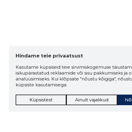
Hindame teie privaatsust
Kasutame küpsiseid teie sirvimiskogemuse täiustami
isikupärastatud reklaamide või sisu pakkumiseks ja o
analüüsimiseks. Kui klõpsate "nõustu kõigiga", nõust
küpsiste kasutamisega.
Küpsistest
Ainult vajalikud
Nõ