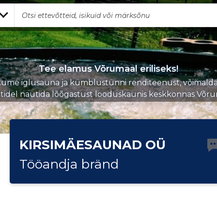
Tee elamus Võrumaal eriliseks!
ume iglusauna ja kümblustünni renditeenust, võimald
ntidel nautida lõõgastust looduskaunis keskkonnas Võru
KIRSIMÄESAUNAD OÜ
Tööandja bränd