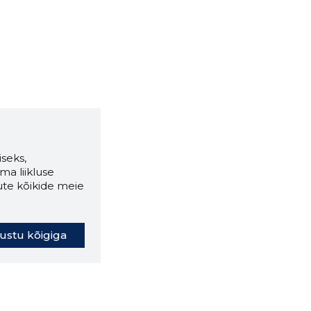
seks,
ma liikluse
ute kõikide meie
ustu kõigiga