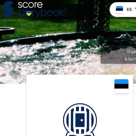
EE
Pak
klie