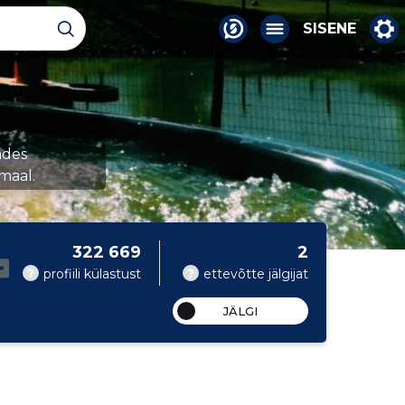
SISENE
ades
maal.
322 669
2
?
?
profiili külastust
ettevõtte jälgijat
JÄLGI