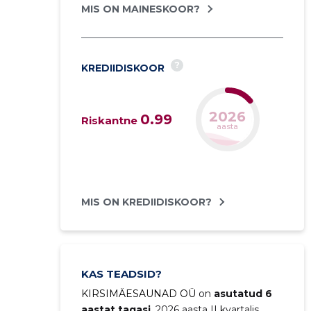
MIS ON MAINESKOOR?
?
KREDIIDISKOOR
2027
0.99
Riskantne
prognoos
MIS ON KREDIIDISKOOR?
KAS TEADSID?
KIRSIMÄESAUNAD OÜ
on
asutatud 6
aastat tagasi
. 2026 aasta II kvartalis