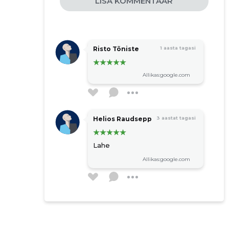
LISA KOMMENTAAR
Risto Tõniste
1 aasta tagasi
Allikas:google.com
Helios Raudsepp
3 aastat tagasi
Lahe
Allikas:google.com