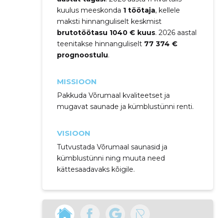
kuulus meeskonda
1 töötaja
, kellele
maksti hinnanguliselt keskmist
brutotöötasu 1040 € kuus
. 2026 aastal
teenitakse hinnanguliselt
77 374 €
prognoostulu
.
MISSIOON
Pakkuda Võrumaal kvaliteetset ja
mugavat saunade ja kümblustünni renti.
VISIOON
Tutvustada Võrumaal saunasid ja
kümblustünni ning muuta need
kättesaadavaks kõigile.