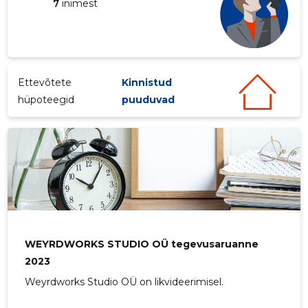
7
inimest
Ettevõtete
Kinnistud
hüpoteegid
puuduvad
WEYRDWO
Neutraal
WEYRDWORKS STUDIO OÜ tegevusaruanne
2023
Weyrdworks Studio OÜ on likvideerimisel.