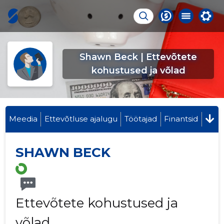
Shawn Beck | Ettevõtete
kohustused ja võlad
Meedia
Ettevõtluse ajalugu
Töötajad
Finantsid
SHAWN BECK
Ettevõtete kohustused ja
võlad