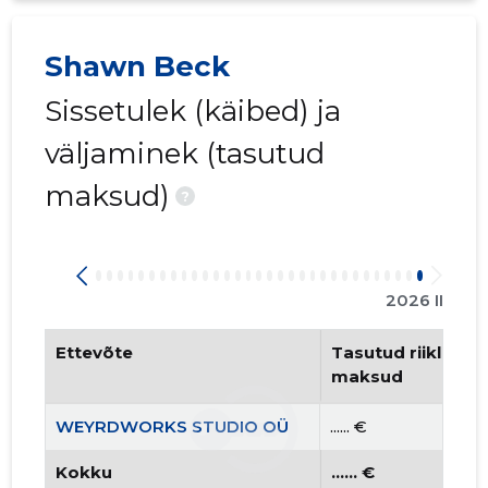
Shawn Beck
Sissetulek (käibed) ja
väljaminek (tasutud
maksud)
?
2026 II
Ettevõte
Tasutud riiklikud 
maksud
WEYRDWORKS STUDIO OÜ
...... €
Kokku
...... €