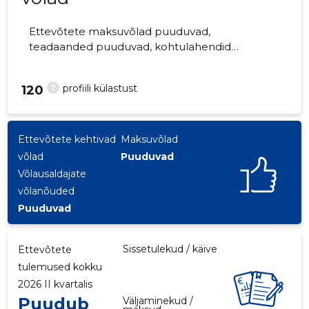
Ettevõtete maksuvõlad puuduvad,
teadaanded puuduvad, kohtulahendid
puuduvad, kohtuistungid puuduvad,
majandusaasta aruanded esitatud.
?
profiili külastust
120
Ettevõtteid jälgib 0 inimest.
Ettevõtete kehtivad
Maksuvõlad
võlad
Puuduvad
Võlausaldajate
võlanõuded
Puuduvad
Sissetulekud / käive
Ettevõtete
tulemused kokku
2026 II kvartalis
Puudub
Väljaminekud /