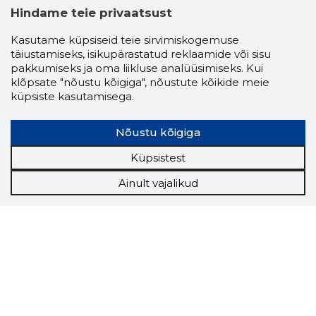
Hindame teie privaatsust
Kasutame küpsiseid teie sirvimiskogemuse
täiustamiseks, isikupärastatud reklaamide või sisu
pakkumiseks ja oma liikluse analüüsimiseks. Kui
klõpsate "nõustu kõigiga", nõustute kõikide meie
küpsiste kasutamisega.
Nõustu kõigiga
Küpsistest
Ainult vajalikud