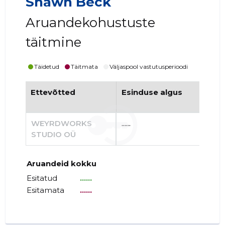
Shawn Beck
Aruandekohustuste
täitmine
Täidetud
Täitmata
Väljaspool vastutusperioodi
Ettevõtted
Esinduse algus
Es
WEYRDWORKS
......
......
STUDIO OÜ
Aruandeid kokku
Esitatud
......
Esitamata
......