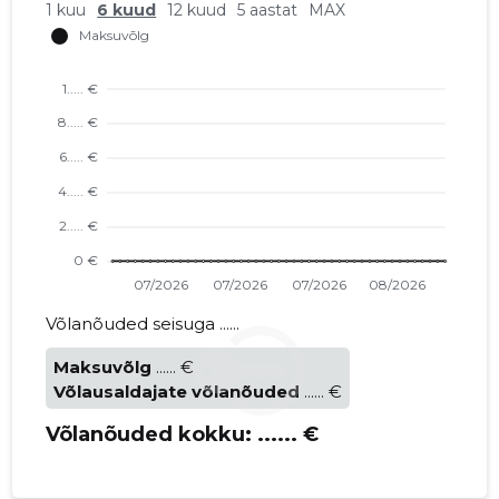
1 kuu
6 kuud
12 kuud
5 aastat
MAX
Võlanõuded seisuga ......
Maksuvõlg
...... €
Võlausaldajate võlanõuded
...... €
Võlanõuded kokku:
...... €