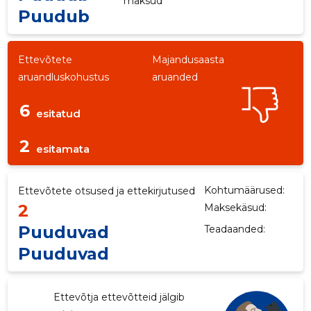
maksud
Puudub
Ettevõtete
Majandusaasta
aruandluskohustus
aruanded
6
esitatud
2
esitamata
Kohtumäärused:
Ettevõtete otsused ja ettekirjutused
2
Maksekäsud:
Puuduvad
Teadaanded:
-7
Puuduvad
Ettevõtja ettevõtteid jälgib