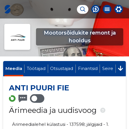
Mootorsõidukite remont ja
hooldus
Meedia
Töötajad
Otsustajad
Finantsid
Seire
ANTI PUURI FIE
Ärimeedia ja uudisvoog
?
Ärimeedialehel külastusi - 137598; jälgijaid - 1.