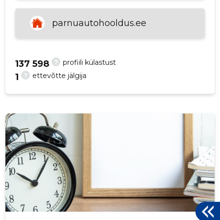
p
parnuautohooldus.ee
?
profiili külastust
137 598
?
ettevõtte jälgija
1