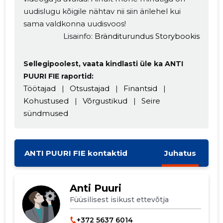
uudislugu kõigile nähtav nii siin ärilehel kui
sama valdkonna uudisvoos!
Lisainfo:
Bränditurundus Storybookis
Sellegipoolest, vaata kindlasti üle ka ANTI
MUUDA
PUURI FIE raportid:
Töötajad
|
Otsustajad
|
Finantsid
|
Kohustused
|
Võrgustikud
|
Seire
sündmused
ANTI PUURI FIE kontaktid
Juhatus
Anti Puuri
Füüsilisest isikust ettevõtja
+372 5637 6014