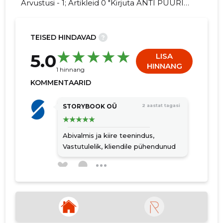
Arvustusi - 1; Artikleid 0 "Kirjuta ANTI PUURI
FIE kohta arvamuslugu!"
TEISED HINDAVAD
?
6
5.0
LISA
HINNANG
1 hinnang
KOMMENTAARID
STORYBOOK OÜ
2 aastat tagasi
Abivalmis ja kiire teenindus,
Vastutulelik, kliendile pühendunud