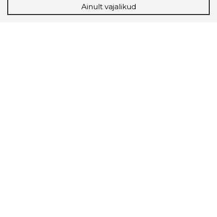
Ainult vajalikud
Storybook
Chrome laiendus
Storybooki laiendus ütleb Sulle, mis firma
veebilehel Sa parajasti viibid ja kui usaldusväärne
see firma täna on.
LAADI LAIENDUS ALLA