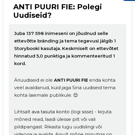
ANTI PUURI FIE: Polegi
Uudiseid?
Juba 137 598 inimeseni on jõudnud selle
ettevõtte bränding ja tema tegevusi jälgib 1
Storybooki kasutaja. Keskmiselt on ettevõtet
hinnatud 5,0 punktiga ja kommenteeritud 1
kord.
Äriuudiseid ei ole
enda kohta
ANTI PUURI FIE
veel avaldanud, kuid jaga Sina uudiseid tema
kohta laiemale publikule. 😊
Muuda pildi
Lihtsalt
ava tasuta konto
(logi sisse) - kirjuta
kirjeldust
mõned read, laadi ülesse pilt või vali
pildipangast. Rikasta lugu uudislingi või
videoga ja avalda. Ainult mõne minutiga on