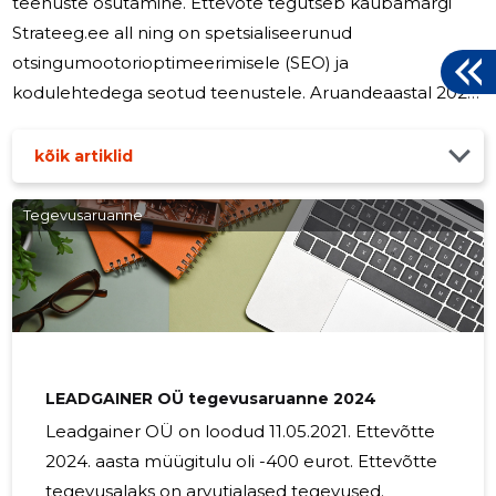
teenuste osutamine. Ettevõte tegutseb kaubamärgi
Strateeg.ee all ning on spetsialiseerunud
otsingumootorioptimeerimisele (SEO) ja
kodulehtedega seotud teenustele. Aruandeaastal 2025
osutas ettevõte digiturunduse teenuseid, mille hulka
kuuluvad SEO (otsingumootorioptimeerimine, SEO-
kõik artiklid
auditid, märksõnade analüüs, SEO-tekstid ja
kodulehtede optimeerimine), konversioonimäära
Tegevusaruanne
optimeerimine (CRO), kodulehtede valmistamine ja
haldus, Google Ads, sisuloome ning koolitused. Ettevõte
teenindab kliente nii eesti- kui ingliskeelsel turul,
keskendudes
LEADGAINER OÜ tegevusaruanne 2024
Leadgainer OÜ on loodud 11.05.2021. Ettevõtte
2024. aasta müügitulu oli -400 eurot. Ettevõtte
tegevusalaks on arvutialased tegevused.