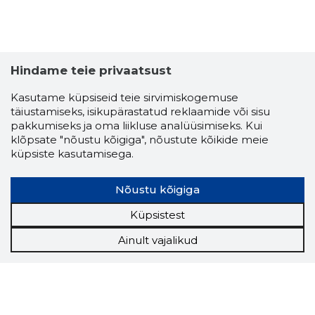
Hindame teie privaatsust
Kasutame küpsiseid teie sirvimiskogemuse
täiustamiseks, isikupärastatud reklaamide või sisu
pakkumiseks ja oma liikluse analüüsimiseks. Kui
klõpsate "nõustu kõigiga", nõustute kõikide meie
küpsiste kasutamisega.
Nõustu kõigiga
Küpsistest
Ainult vajalikud