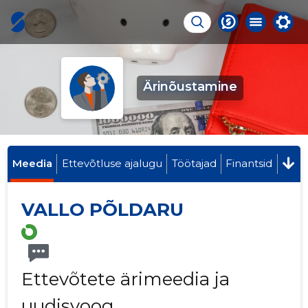
Ärinõustamine
Meedia
Ettevõtluse ajalugu
Töötajad
Finantsid
VALLO PÕLDARU
Ettevõtete ärimeedia ja
uudisvoog