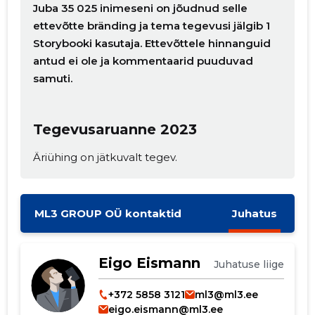
Juba 35 025 inimeseni on jõudnud selle
ettevõtte bränding ja tema tegevusi jälgib 1
Storybooki kasutaja. Ettevõttele hinnanguid
antud ei ole ja kommentaarid puuduvad
samuti.
Tegevusaruanne 2023
Äriühing on jätkuvalt tegev.
Muuda pildi
kirjeldust
ML3 GROUP OÜ kontaktid
Juhatus
Eigo Eismann
Juhatuse liige
+372 5858 3121
ml3@ml3.ee
eigo.eismann@ml3.ee