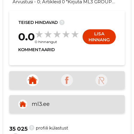
Arvustusi - 0; Artikleid 0 "Kirjuta ML3 GROUP
OÜ kohta arvamuslugu!"
TEISED HINDAVAD
?
-12
0.0
LISA
HINNANG
0 hinnangut
KOMMENTAARID
ml3.ee
?
profiili külastust
35 025