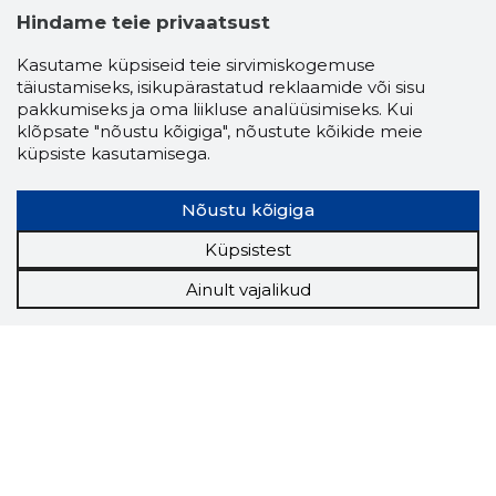
Hindame teie privaatsust
Kasutame küpsiseid teie sirvimiskogemuse
täiustamiseks, isikupärastatud reklaamide või sisu
pakkumiseks ja oma liikluse analüüsimiseks. Kui
klõpsate "nõustu kõigiga", nõustute kõikide meie
küpsiste kasutamisega.
Nõustu kõigiga
Küpsistest
Ainult vajalikud