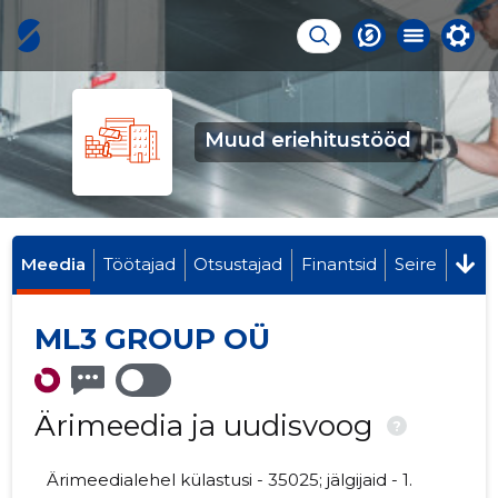
Muud eriehitustööd
Meedia
Töötajad
Otsustajad
Finantsid
Seire
ML3 GROUP OÜ
Ärimeedia ja uudisvoog
?
Ärimeedialehel külastusi - 35025; jälgijaid - 1.