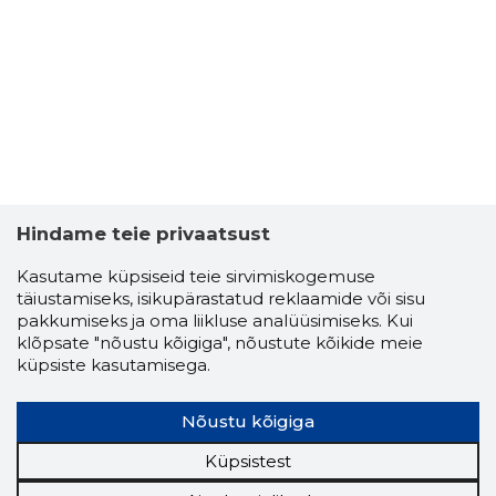
KARELL KI
Usaldusv
Hindame teie privaatsust
Kasutame küpsiseid teie sirvimiskogemuse
täiustamiseks, isikupärastatud reklaamide või sisu
pakkumiseks ja oma liikluse analüüsimiseks. Kui
klõpsate "nõustu kõigiga", nõustute kõikide meie
küpsiste kasutamisega.
Nõustu kõigiga
Küpsistest