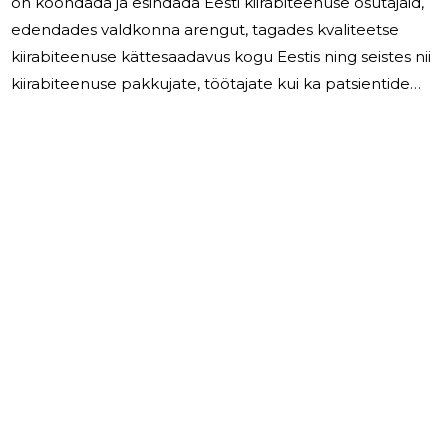
on koondada ja esindada Eesti kiirabiteenuse osutajaid,
edendades valdkonna arengut, tagades kvaliteetse
kiirabiteenuse kättesaadavus kogu Eestis ning seistes nii
kiirabiteenuse pakkujate, töötajate kui ka patsientide
huvide eest. 2025. aastal jätkas Eesti Kiirabi Liit aktiivset ja
mitmekülgset tegevust kiirabiteenuse arendamisel
esindades liikmete huve nii seadusloomes,
arendusprojektides kui ka koostöökohtumistel
partnerasutustega. Aasta jooksul toimus 9 juhatuse
koosolekut. Eesti Kiirabi Liit sõlmis erinevate
ravimfirmadega