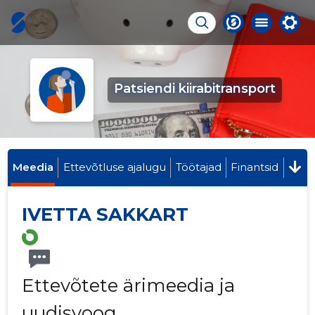
Patsiendi kiirabitransport
Meedia
Ettevõtluse ajalugu
Töötajad
Finantsid
IVETTA SAKKART
Ettevõtete ärimeedia ja
uudisvoog