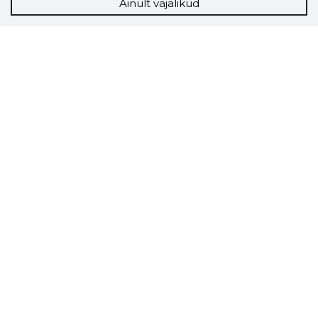
Ainult vajalikud
Storybook
Chrome laiendus
Storybooki laiendus ütleb Sulle, mis firma
veebilehel Sa parajasti viibid ja kui usaldusväärne
see firma täna on.
LAADI LAIENDUS ALLA