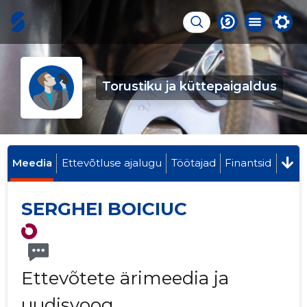
Torustiku ja küttepaigaldus
Meedia
Ettevõtluse ajalugu
Töötajad
Finantsid
SERGHEI BOICIUC
Ettevõtete ärimeedia ja
uudisvoog