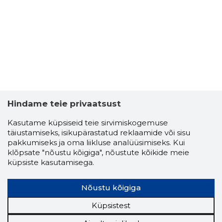
EESTI-PL
Riskantn
Hindame teie privaatsust
Kasutame küpsiseid teie sirvimiskogemuse
täiustamiseks, isikupärastatud reklaamide või sisu
pakkumiseks ja oma liikluse analüüsimiseks. Kui
klõpsate "nõustu kõigiga", nõustute kõikide meie
küpsiste kasutamisega.
Nõustu kõigiga
Küpsistest