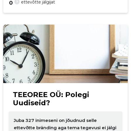
?
ettevõtte jälgijat
0
p
TEEOREE OÜ: Polegi
Uudiseid?
Juba 327 inimeseni on jõudnud selle
ettevõtte bränding aga tema tegevusi ei jälgi