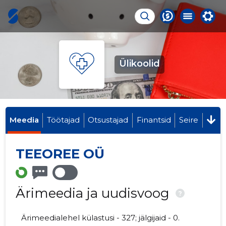
Ülikoolid
Meedia
Töötajad
Otsustajad
Finantsid
Seire
TEEOREE OÜ
Ärimeedia ja uudisvoog
?
Ärimeedialehel külastusi - 327; jälgijaid - 0.