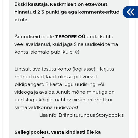
ükski kasutaja. Keskmiselt on ettevõtet
hinnatud 2,3 punktiga aga kommenteeritud
ei ole.
Äriuudiseid ei ole
enda kohta
TEEOREE OÜ
veel avaldanud, kuid jaga Sina uudiseid tema
kohta laiemale publikule. 😊
Lihtsalt
ava tasuta konto
(logi sisse) - kirjuta
mõned read, laadi ülesse pilt või vali
pildipangast. Rikasta lugu uudislingi või
videoga ja avalda. Ainult mõne minutiga on
uudislugu kõigile nähtav nii siin ärilehel kui
sama valdkonna uudisvoos!
Lisainfo:
Bränditurundus Storybookis
Muuda pildi
Sellegipoolest, vaata kindlasti üle ka