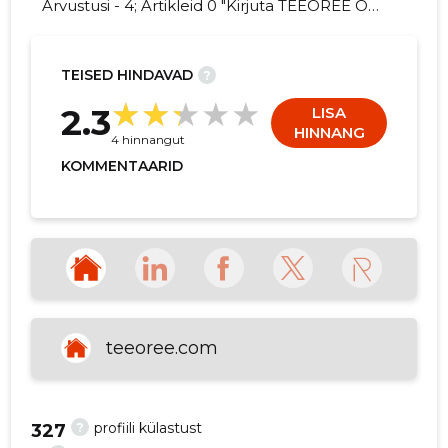
Arvustusi - 4; Artikleid 0 "Kirjuta TEEOREE OÜ
kohta arvamuslugu!"
TEISED HINDAVAD
?
2
2.3
LISA
HINNANG
4 hinnangut
KOMMENTAARID
teeoree.com
?
profiili külastust
327