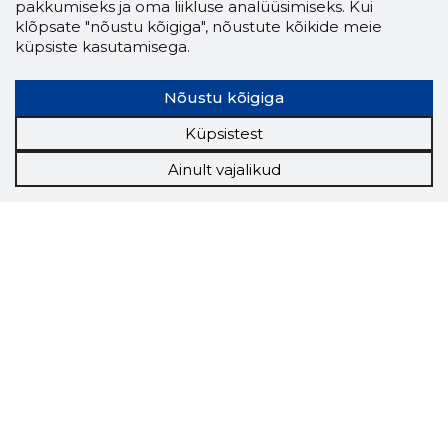
pakkumiseks ja oma liikluse analüüsimiseks. Kui
klõpsate "nõustu kõigiga", nõustute kõikide meie
küpsiste kasutamisega.
Nõustu kõigiga
Küpsistest
Ainult vajalikud
Storybook