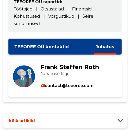
kirjeldust
TEEOREE OÜ raportid:
Töötajad
|
Otsustajad
|
Finantsid
|
Kohustused
|
Võrgustikud
|
Seire
sündmused
TEEOREE OÜ kontaktid
Juhatus
Frank Steffen Roth
MUUDA
Juhatuse liige
contact@teeoree.com
kõik artiklid