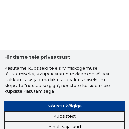
Hindame teie privaatsust
Kasutame küpsiseid teie sirvimiskogemuse
täiustamiseks, isikupärastatud reklaamide või sisu
pakkumiseks ja oma liikluse analüüsimiseks. Kui
klõpsate "nõustu kõigiga", nõustute kõikide meie
küpsiste kasutamisega.
Nõustu kõigiga
Küpsistest
Ainult vajalikud