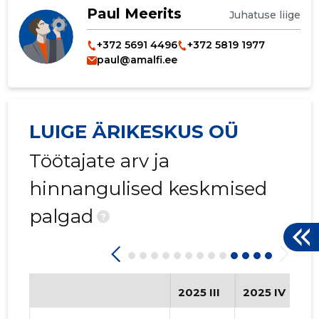
Paul Meerits
Juhatuse liige
+372 5691 4496
+372 5819 1977
paul@amalfi.ee
LUIGE ÄRIKESKUS OÜ
Töötajate arv ja
hinnangulised keskmised
palgad
?
2025 III
2025 IV
2