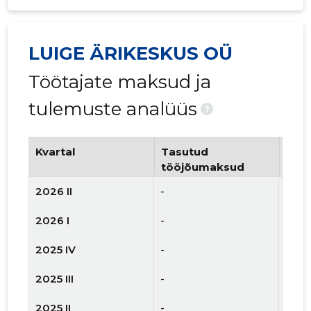
LUIGE ÄRIKESKUS OÜ
Töötajate maksud ja
tulemuste analüüs
?
Kvartal
Tasutud
Tööt
tööjõumaksud
arv
2026 II
-
-
2026 I
-
-
2025 IV
-
-
2025 III
-
-
2025 II
-
-