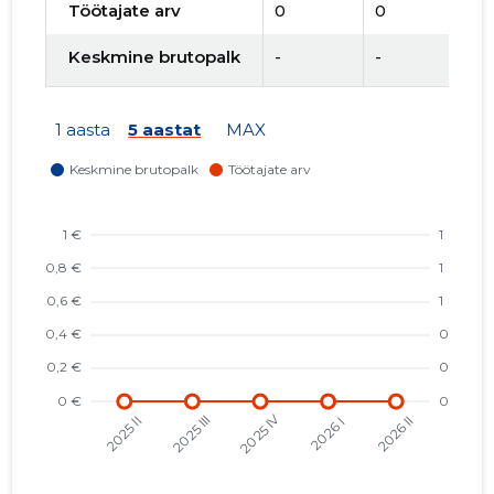
Töötajate arv
0
0
0
Keskmine brutopalk
-
-
-
1 aasta
5 aastat
MAX