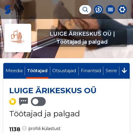
LUIGE ÄRIKESKUS OÜ |
Töötajad ja palgad
Meedia
Töötajad
Otsustajad
Finantsid
Seire
LUIGE ÄRIKESKUS OÜ
Töötajad ja palgad
?
profiili külastust
1138