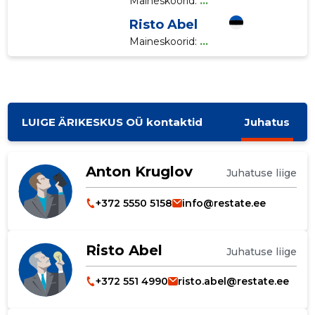
Maineskoorid:
...
Risto Abel
Maineskoorid:
...
LUIGE ÄRIKESKUS OÜ kontaktid
Juhatus
Anton Kruglov
Juhatuse liige
+372 5550 5158
info@restate.ee
Risto Abel
Juhatuse liige
+372 551 4990
risto.abel@restate.ee