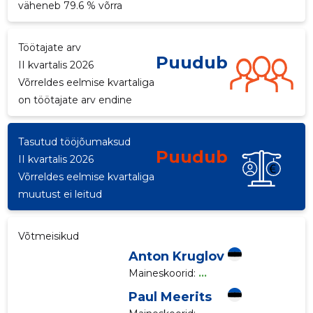
väheneb 79.6 % võrra
p
Töötajate arv
Puudub
II kvartalis 2026
Võrreldes eelmise kvartaliga
on töötajate arv endine
Tasutud tööjõumaksud
Puudub
II kvartalis 2026
Võrreldes eelmise kvartaliga
muutust ei leitud
Võtmeisikud
Anton Kruglov
Maineskoorid:
...
Paul Meerits