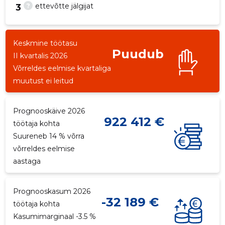
?
ettevõtte jälgijat
3
Keskmine töötasu
Puudub
3
II kvartalis 2026
Võrreldes eelmise kvartaliga
muutust ei leitud
Prognooskäive 2026
922 412 €
töötaja kohta
Suureneb 14 % võrra
võrreldes eelmise
aastaga
Prognooskasum 2026
-32 189 €
töötaja kohta
Kasumimarginaal -3.5 %