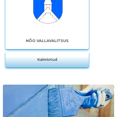
NÕO VALLAVALITSUS
Kalmistud
Muuda pildi
kirjeldust