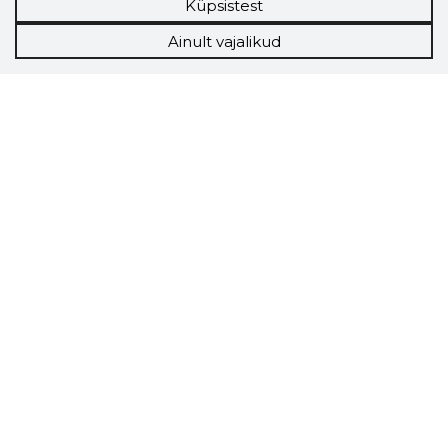
Küpsistest
Ainult vajalikud
Storybook
Chrome laiendus
Storybooki laiendus ütleb Sulle, mis firma
veebilehel Sa parajasti viibid ja kui usaldusväärne
see firma täna on.
LAADI LAIENDUS ALLA