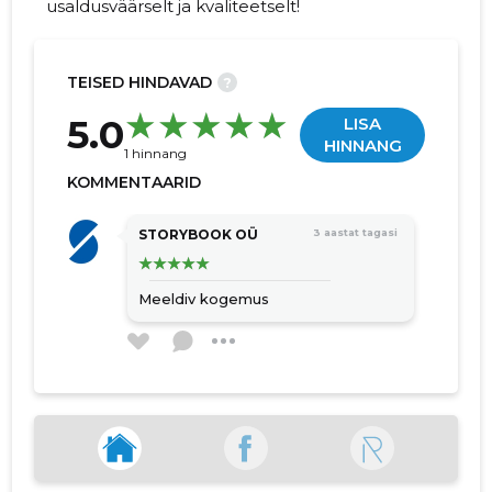
usaldusväärselt ja kvaliteetselt!
TEISED HINDAVAD
?
22
5.0
LISA
HINNANG
1 hinnang
KOMMENTAARID
STORYBOOK OÜ
3 aastat tagasi
Meeldiv kogemus