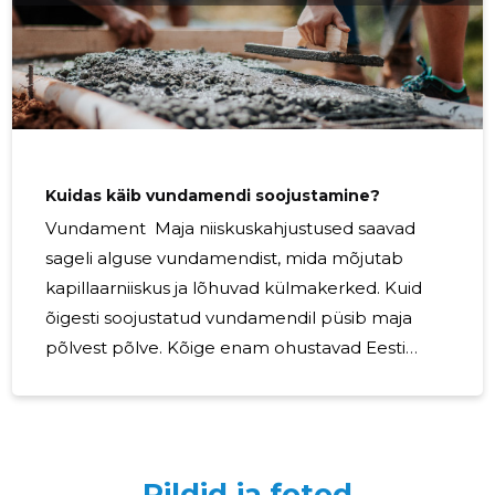
ilmastikutingimustele vastupidav värv. Mõningad värvid
võivad päikese ja vihma käes kiiremini kuluda. Disain:
Valige värv, mis sobib
Kuidas käib vundamendi soojustamine?
Vundament Maja niiskuskahjustused saavad
sageli alguse vundamendist, mida mõjutab
kapillaarniiskus ja lõhuvad külmakerked. Kuid
õigesti soojustatud vundamendil püsib maja
põlvest põlve. Kõige enam ohustavad Eesti
muutuvas kliimas vundamenti niiskus ja
maapinna külmakerked. Talvel jäätub maapind
sõltuvalt pinnasest kuni 1,2 meetri sügavuseni,
mille tulemusel paisub külmunud vesi
Pildid ja fotod