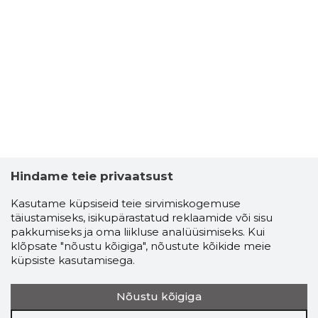
Hindame teie privaatsust
Kasutame küpsiseid teie sirvimiskogemuse
täiustamiseks, isikupärastatud reklaamide või sisu
pakkumiseks ja oma liikluse analüüsimiseks. Kui
klõpsate "nõustu kõigiga", nõustute kõikide meie
küpsiste kasutamisega.
Nõustu kõigiga