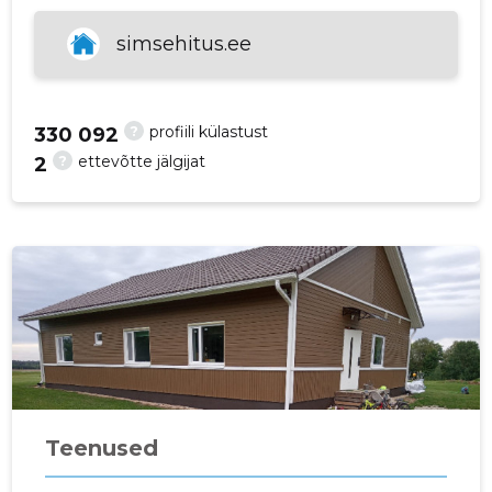
p
simsehitus.ee
?
profiili külastust
330 092
?
ettevõtte jälgijat
2
Teenused