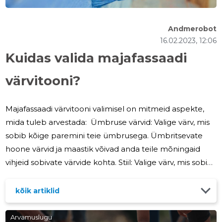
Andmerobot
16.02.2023, 12:06
Kuidas valida majafassaadi
värvitooni?
MUUDA
Majafassaadi värvitooni valimisel on mitmeid aspekte,
mida tuleb arvestada: Ümbruse värvid: Valige värv, mis
sobib kõige paremini teie ümbrusega. Ümbritsevate
hoone värvid ja maastik võivad anda teile mõningaid
vihjeid sobivate värvide kohta. Stiil: Valige värv, mis sobib
teie maja stiiliga. Klassikaline stiil võib nõuda
neutraalsemat värvitooni, samas kui linnulennult stiil
kõik artiklid
võib lubada rohkem värviloomingut.
Ilmastikutingimused: Valige vastavalt
Arvamuslugu