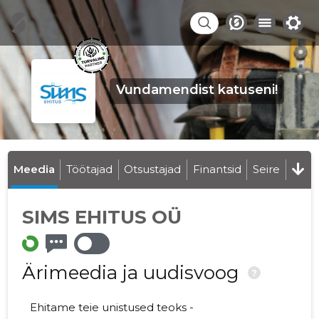
Vundamendist katuseni!
Meedia
Töötajad
Otsustajad
Finantsid
Seire
SIMS EHITUS OÜ
Ärimeedia ja uudisvoog
?
Ehitame teie unistused teoks -