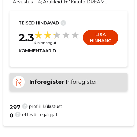
Arvustusi - 4; Artikleid 1+ "Kirjuta DREAM
HOUSE OÜ kohta arvamuslugu!"
TEISED HINDAVAD
?
2.3
LISA
HINNANG
4 hinnangut
KOMMENTAARID
Inforegister
Inforegister
?
profiili külastust
297
?
ettevõtte jälgijat
0