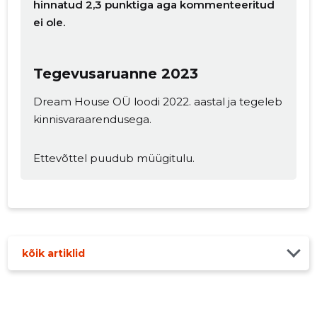
Muuda pildi
hinnatud 2,3 punktiga aga kommenteeritud
ei ole.
kirjeldust
Tegevusaruanne 2023
Dream House OÜ loodi 2022. aastal ja tegeleb
kinnisvaraarendusega.
Ettevõttel puudub müügitulu.
MUUDA
kõik artiklid