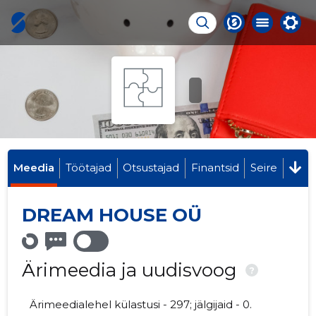
Meedia
Töötajad
Otsustajad
Finantsid
Seire
DREAM HOUSE OÜ
Ärimeedia ja uudisvoog
?
Ärimeedialehel külastusi - 297; jälgijaid - 0.