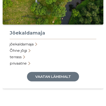
Jõekaldamaja
jõekaldamaja
Õhne jõgi
terrass
privaatne
VAATAN LÄHEMALT