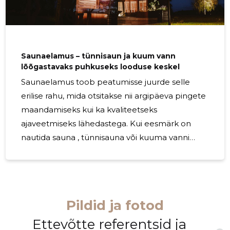
Saunaelamus – tünnisaun ja kuum vann
lõõgastavaks puhkuseks looduse keskel
Saunaelamus toob peatumisse juurde selle
erilise rahu, mida otsitakse nii argipäeva pingete
maandamiseks kui ka kvaliteetseks
ajaveetmiseks lähedastega. Kui eesmärk on
nautida sauna , tünnisauna või kuuma vanni
looduslähedases keskkonnas, loob see
võimaluse muuta iga puhkus märgatavalt
nauditavamaks ja meeldejäävamaks. Hästi
valitud lõõgastushetk ei ole pelgalt mugav lisa,
Pildid ja fotod
vaid oluline osa terviklikust
puhkusekogemusest. Soe aur, rahulik ümbrus ja
Ettevõtte referentsid ja