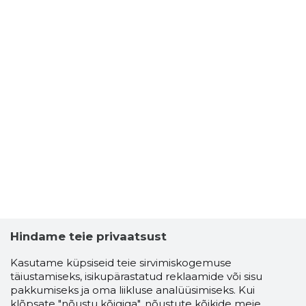
Hindame teie privaatsust
Kasutame küpsiseid teie sirvimiskogemuse
täiustamiseks, isikupärastatud reklaamide või sisu
pakkumiseks ja oma liikluse analüüsimiseks. Kui
klõpsate "nõustu kõigiga", nõustute kõikide meie