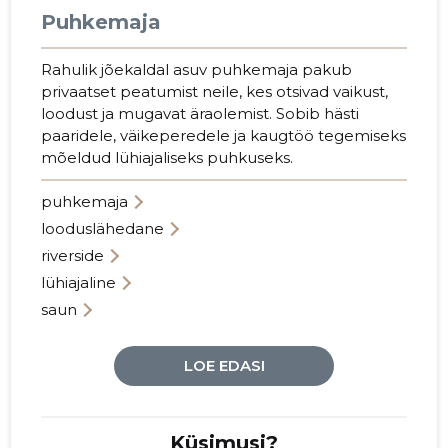
Puhkemaja
Rahulik jõekaldal asuv puhkemaja pakub
privaatset peatumist neile, kes otsivad vaikust,
loodust ja mugavat äraolemist. Sobib hästi
paaridele, väikeperedele ja kaugtöö tegemiseks
mõeldud lühiajaliseks puhkuseks.
puhkemaja
looduslähedane
riverside
lühiajaline
saun
LOE EDASI
Küsimusi?