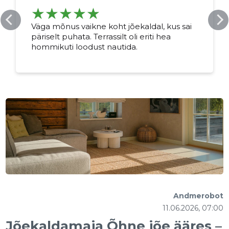
Väga mõnus vaikne koht jõekaldal, kus sai
päriselt puhata. Terrassilt oli eriti hea
hommikuti loodust nautida.
Andmerobot
11.06.2026, 07:00
Jõekaldamaja Õhne jõe ääres –