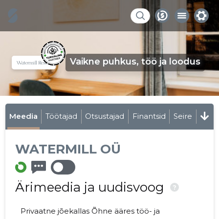
Vaikne puhkus, töö ja loodus
Meedia
Töötajad
Otsustajad
Finantsid
Seire
WATERMILL OÜ
Ärimeedia ja uudisvoog
?
Privaatne jõekallas Õhne ääres töö- ja