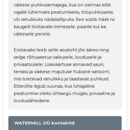
väikese puhkusemajaga, kus on olemas kõik
vajalik lühemaks peatumiseks, tööpuhkuseks
või rahulikuks nädalalõpuks. See sobib hästi nii
kaugelt töötavale inimesele, paarile kui ka
väikesele perele.
Eristavaks teeb selle asukoht jõe ääres ning
selge rõhuasetus vaikusele, loodusele ja
privaatsusele. Lisaväärtuse annavad saun,
terrass ja väikese majutuse hubane iseloom,
mis toetavad rahulikku ja taastavat puhkust.
Ettevõte liigub suunas, kus lühiajaline
peatumine oleks ühtaegu mugav, privaatne ja
looduslähedane.
WATERMILL OÜ kontaktid