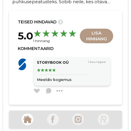
puhkusepeatusteks. Sobib neile, kes otsivad
vaikust, sauna ja lihtsat looduses olemist.
TEISED HINDAVAD
?
20
5.0
LISA
HINNANG
1 hinnang
KOMMENTAARID
STORYBOOK OÜ
1 kuu tagasi
Meeldiv kogemus