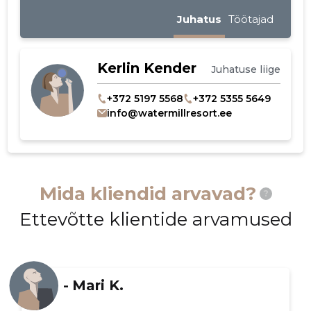
Juhatus
Töötajad
Kerlin Kender
Juhatuse liige
+372 5197 5568
+372 5355 5649
info@watermillresort.ee
Muuda pildi
kirjeldust
Mida kliendid arvavad?
?
Ettevõtte klientide arvamused
-
Mari K.
MUUDA