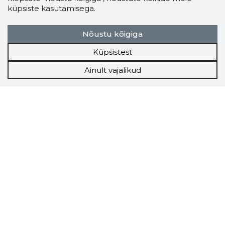
küpsiste kasutamisega.
Nõustu kõigiga
Küpsistest
Ainult vajalikud
Storybook
Chrome laiendus