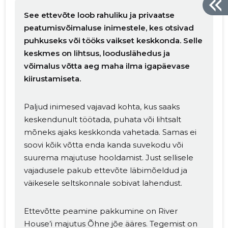
See ettevõte loob rahuliku ja privaatse
peatumisvõimaluse inimestele, kes otsivad
puhkuseks või tööks vaikset keskkonda. Selle
keskmes on lihtsus, looduslähedus ja
võimalus võtta aeg maha ilma igapäevase
kiirustamiseta.
Paljud inimesed vajavad kohta, kus saaks
keskendunult töötada, puhata või lihtsalt
mõneks ajaks keskkonda vahetada. Samas ei
soovi kõik võtta enda kanda suvekodu või
suurema majutuse hooldamist. Just sellisele
vajadusele pakub ettevõte läbimõeldud ja
väikesele seltskonnale sobivat lahendust.
Ettevõtte peamine pakkumine on River
House’i majutus Õhne jõe ääres. Tegemist on