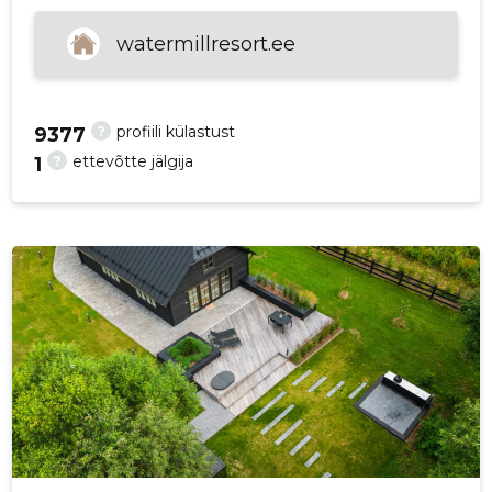
p
watermillresort.ee
?
profiili külastust
9377
?
ettevõtte jälgija
1