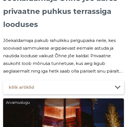
privaatne puhkus terrassiga
looduses
Jõekaldamaja pakub rahulikku pelgupaika neile, kes
soovivad sammukese argipäevast eemale astuda ja
nautida looduse vaikust Õhne jõe kaldal. Privaatne
asukoht loob mõnusa tunnetuse, kus aeg liigub
aeglasemalt ning iga hetk saab olla päriselt sinu päralt.
See on ideaalne valik nii puhkusereisiks, romantiliseks
nädalavahetuseks kui ka lühikeseks tööpuhkuseks, kui
kõik artiklid
vajad keskendumiseks rahulikku keskkonda.
Jõekaldamaja ühendab loodusläheduse, privaatsuse ja
Arvamuslugu
mugava olemise viisil, mis aitab taastuda, mõtteid
selgeks saada ja lihtsalt puhata. Miks valida
Jõekaldamaja? Õhne jõe ääres asuv majutus