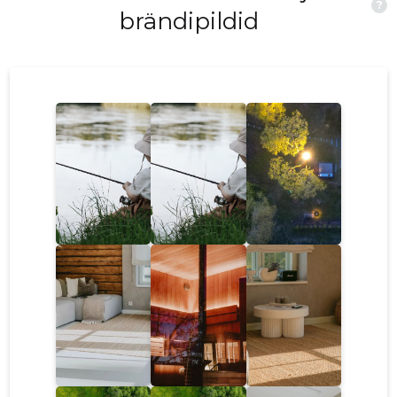
?
lihtne, hubane atmosfäär aitavad aeglustada
brändipildid
tempot ning pakkuda kehale ja meelele tõelist
lõõgastust . Just selline tasakaal muudab