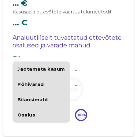
... €
Kasusaaja ettevõtete väärtus tulumeetodil
... €
Analüütiliselt tuvastatud ettevõtete
osalused ja varade mahud
......
Jaotamata kasum
......
Põhivarad
......
Bilansimaht
......
Osalus
100%