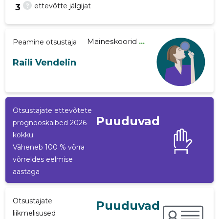
?
ettevõtte jälgijat
3
Maineskoorid
...
Peamine otsustaja
20
Raili Vendelin
Otsustajate ettevõtete
Puuduvad
prognooskäibed 2026
kokku
Väheneb 100 % võrra
võrreldes eelmise
aastaga
Otsustajate
Puuduvad
liikmelisused