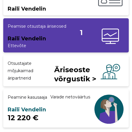
Raili Vendelin
p
Peamise otsustaja äriseosed
1
Raili Vendelin
Ettevõte
Otsustajate
Äriseoste
mõjukaimad
võrgustik >
äripartnerid
Varade netoväärtus
Peamine kasusaaja
Raili Vendelin
12 220 €