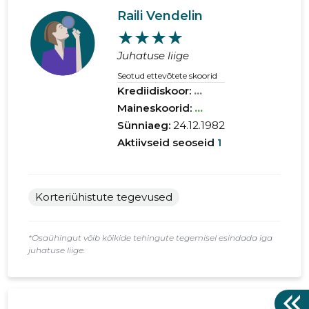
Raili Vendelin
★★★★
Juhatuse liige
Seotud ettevõtete skoorid
Krediidiskoor:
...
Maineskoorid:
...
Sünniaeg:
24.12.1982
Aktiivseid seoseid
1
Korteriühistute tegevused
*Osaühingut võib kõikide tehingute tegemisel esindada iga
juhatuse liige.