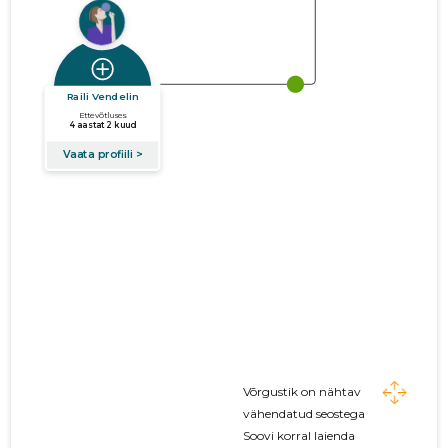
Võrgustik on nähtav
vähendatud seostega
Soovi korral laienda