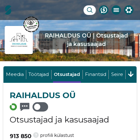
RAIHALDUS OÜ | Otsustajad
ja kasusaajad
Meedia
Töötajad
Otsustajad
Finantsid
Seire
RAIHALDUS OÜ
Otsustajad ja kasusaajad
?
profiili külastust
913 850