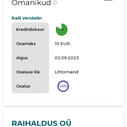
Omanikud
?
Raili Vendelin
more_horiz
Krediidiskoor
10 EUR
Osamaks
02.09.2023
Algus
Lihtomand
Osaluse liik
Osalus
100%
RAIHALDUS OÜ