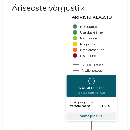
Äriseoste võrgustik
ÄRIRISKI KLASSID
Kustutatud
Usaldusväärne
Neutraalne
Piiripealne
Problemaatiline
Riskantne
Ajalooline seos
Aktiivne seos
käibe suurus
võla suurus
Seoste laiendamine