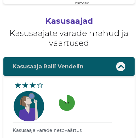
lõimesid
Kasusaajad
Kasusaajate varade mahud ja
väärtused
Kasusaaja Raili Vendelin
★★★☆
more_horiz
Kasusaaja varade netoväärtus