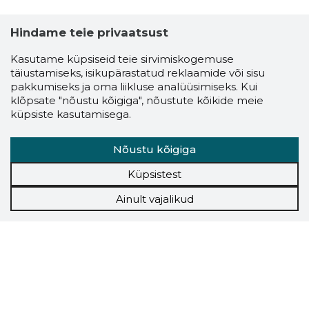
Hindame teie privaatsust
Kasutame küpsiseid teie sirvimiskogemuse
täiustamiseks, isikupärastatud reklaamide või sisu
pakkumiseks ja oma liikluse analüüsimiseks. Kui
klõpsate "nõustu kõigiga", nõustute kõikide meie
küpsiste kasutamisega.
Nõustu kõigiga
Küpsistest
Ainult vajalikud