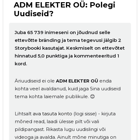
ADM ELEKTER OÜ: Polegi
Uudiseid?
Juba 65 739 inimeseni on jõudnud selle
ettevõtte bränding ja tema tegevusi jälgib 2
Storybooki kasutajat. Keskmiselt on ettevõtet
hinnatud 5,0 punktiga ja kommenteeritud 1
kord.
Äriuudiseid ei ole
enda
ADM ELEKTER OÜ
kohta veel avaldanud, kuid jaga Sina uudiseid
tema kohta laiemale publikule. 😊
Muuda pildi
Lihtsalt
ava tasuta konto
(logi sisse) - kirjuta
kirjeldust
mõned read, laadi ülesse pilt või vali
pildipangast. Rikasta lugu uudislingi või
videoga ja avalda. Ainult mõne minutiga on