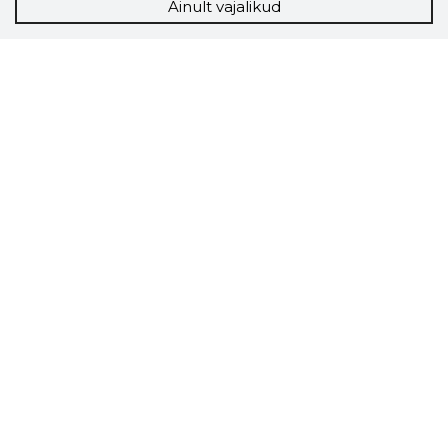
Ainult vajalikud
Storybook
Chrome laiendus
Storybooki laiendus ütleb Sulle, mis firma
veebilehel Sa parajasti viibid ja kui usaldusväärne
see firma täna on.
LAADI LAIENDUS ALLA