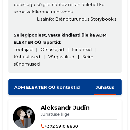
uudislugu kõigile nähtav nii siin ärilehel kui
sama valdkonna uudisvoos!
Lisainfo:
Bränditurundus Storybookis
Sellegipoolest, vaata kindlasti üle ka ADM
ELEKTER OÜ raportid:
MUUDA
Töötajad
|
Otsustajad
|
Finantsid
|
Kohustused
|
Võrgustikud
|
Seire
sündmused
ADM ELEKTER OÜ kontaktid
Juhatus
Aleksandr Judin
Juhatuse liige
+372 5910 8830