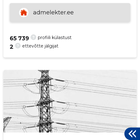
p
admelekter.ee
?
profiili külastust
65 739
?
ettevõtte jälgijat
2