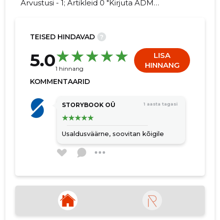
Arvustusi - 1; Artikleid 0 "Kirjuta ADM
ELEKTER OÜ kohta arvamuslugu!"
TEISED HINDAVAD
?
6
5.0
LISA
HINNANG
1 hinnang
KOMMENTAARID
STORYBOOK OÜ
1 aasta tagasi
Usaldusväärne, soovitan kõigile