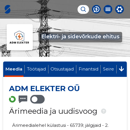
Elektri- ja sidevõrkude ehitus
Meedia
Töötajad
Otsustajad
Finantsid
Seire
ADM ELEKTER OÜ
Ärimeedia ja uudisvoog
?
Ärimeedialehel külastusi - 65739; jälgijaid - 2.