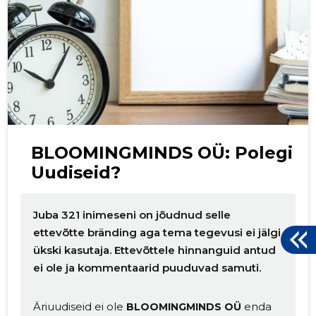
p
BLOOMINGMINDS OÜ: Polegi
Uudiseid?
Juba 321 inimeseni on jõudnud selle
ettevõtte bränding aga tema tegevusi ei jälgi
ükski kasutaja. Ettevõttele hinnanguid antud
ei ole ja kommentaarid puuduvad samuti.
Äriuudiseid ei ole
enda
BLOOMINGMINDS OÜ