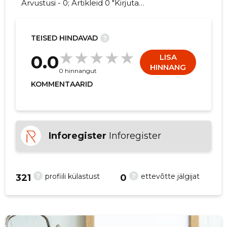
Arvustusi - 0; Artikleid 0 "Kirjuta
BLOOMINGMINDS OÜ kohta arvamuslugu!"
TEISED HINDAVAD
?
6
0.0
LISA
HINNANG
0 hinnangut
KOMMENTAARID
Inforegister
Inforegister
?
?
profiili külastust
ettevõtte jälgijat
321
0