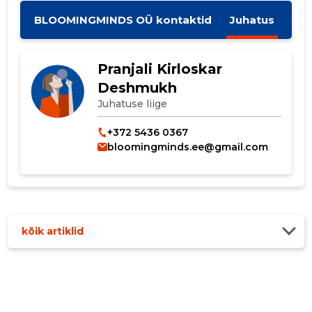
MUUDA
BLOOMINGMINDS OÜ kontaktid
Juhatus
Pranjali Kirloskar
Deshmukh
Juhatuse liige
+372 5436 0367
bloomingminds.ee@gmail.com
kõik artiklid