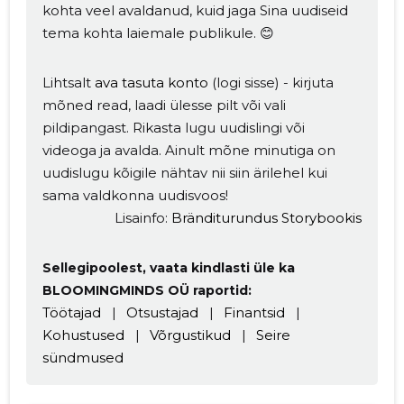
kohta veel avaldanud, kuid jaga Sina uudiseid
tema kohta laiemale publikule. 😊
Lihtsalt
ava tasuta konto
(logi sisse) - kirjuta
mõned read, laadi ülesse pilt või vali
pildipangast. Rikasta lugu uudislingi või
videoga ja avalda. Ainult mõne minutiga on
uudislugu kõigile nähtav nii siin ärilehel kui
Muuda pildi
sama valdkonna uudisvoos!
Lisainfo:
Bränditurundus Storybookis
kirjeldust
Sellegipoolest, vaata kindlasti üle ka
BLOOMINGMINDS OÜ raportid:
Töötajad
|
Otsustajad
|
Finantsid
|
Kohustused
|
Võrgustikud
|
Seire
sündmused