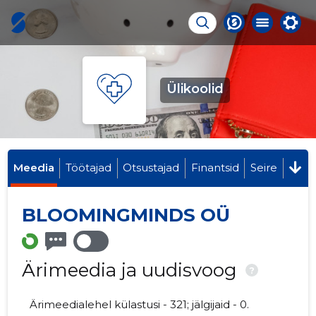
Ülikoolid
Meedia
Töötajad
Otsustajad
Finantsid
Seire
BLOOMINGMINDS OÜ
Ärimeedia ja uudisvoog
?
Ärimeedialehel külastusi - 321; jälgijaid - 0.