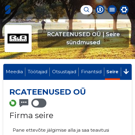
RCATEENUSED OÜ | Seire
sündmused
Meedia
Töötajad
Otsustajad
Finantsid
Seire
RCATEENUSED OÜ
Firma seire
Pane ettevõte jälgimise alla ja saa teavitusi