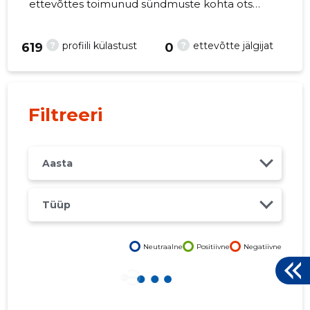
ettevõttes toimunud sündmuste kohta otse
oma mobiili, veebi või emailile. Õiged otsused
õigel ajal!
?
?
profiili külastust
ettevõtte jälgijat
619
0
2
Filtreeri
Aasta
Tüüp
Neutraalne
Positiivne
Negatiivne