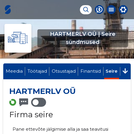
HARTMERLV OÜ | Seire
sündmused
Meedia
Töötajad
Otsustajad
Finantsid
Seire
HARTMERLV OÜ
Firma seire
Pane ettevõte jälgimise alla ja saa teavitusi