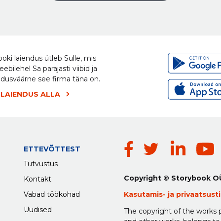
oki laiendus ütleb Sulle, mis
eebilehel Sa parajasti viibid ja
ldusväärne see firma täna on.
 LAIENDUS ALLA
ETTEVÕTTEST
Tutvustus
Copyright © Storybook O
Kontakt
Vabad töökohad
Kasutamis-
ja
privaatsus
Uudised
The copyright of the works p