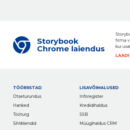
Storybo
Storybook
firma v
kui usa
Chrome laiendus
LAADI
TÖÖRIISTAD
LISAVÕIMALUSED
Otseturundus
Inforegister
Hanked
Krediidihaldus
Tööturg
SSB
Sihtkliendid
Müügihaldus CRM