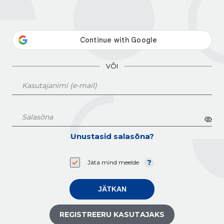
VÕI
Unustasid salasõna?
Jäta mind meelde
JÄTKAN
REGISTREERU KASUTAJAKS