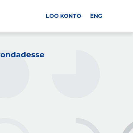
LOO KONTO
ENG
kkondadesse