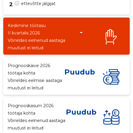
?
ettevõtte jälgijat
2
Keskmine töötasu
-
6
II kvartalis 2026
Võrreldes eelnenud aastaga
muutust ei leitud
Prognooskäive 2026
Puudub
töötaja kohta
Võrreldes eelmise aastaga
muutust ei leitud
Prognooskasum 2026
Puudub
töötaja kohta
Võrreldes eelnenud aastaga
muutust ei leitud