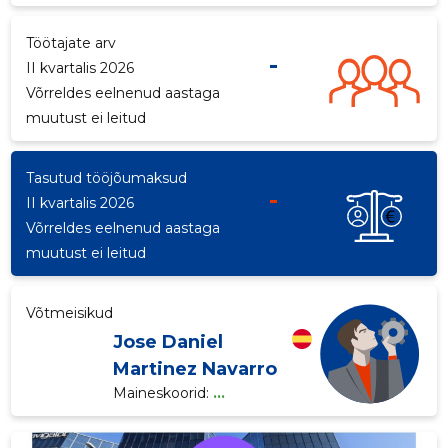
p
Töötajate arv
-
II kvartalis 2026
Võrreldes eelnenud aastaga
muutust ei leitud
Tasutud tööjõumaksud
-
II kvartalis 2026
Võrreldes eelnenud aastaga
muutust ei leitud
Võtmeisikud
Jose Daniel
Martinez Navarro
Maineskoorid:
...