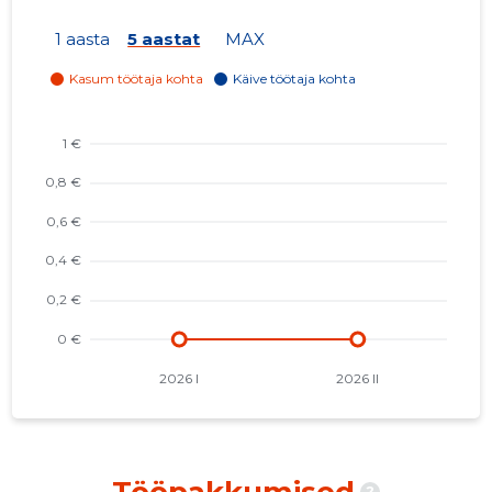
1 aasta
5 aastat
MAX
Tööpakkumised
?