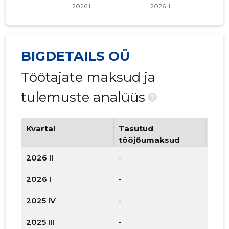
BIGDETAILS OÜ
Töötajate maksud ja
tulemuste analüüs
?
Kvartal
Tasutud
Tööt
tööjõumaksud
arv
2026 II
-
-
2026 I
-
-
2025 IV
-
-
2025 III
-
-