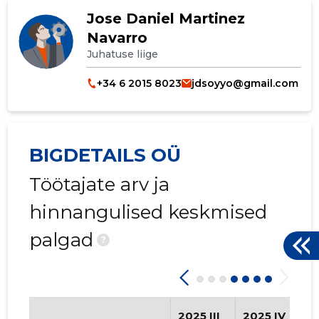
Jose Daniel Martinez
Navarro
Juhatuse liige
+34 6 2015 8023
jdsoyyo@gmail.com
BIGDETAILS OÜ
Töötajate arv ja
hinnangulised keskmised
palgad
?
2025 III
2025 IV
2