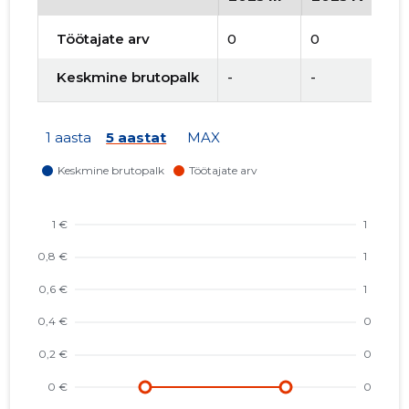
Töötajate arv
0
0
0
Keskmine brutopalk
-
-
-
1 aasta
5 aastat
MAX