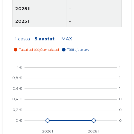
2025 II
-
-
2025 I
-
-
2024 IV
-
-
1 aasta
5 aastat
MAX