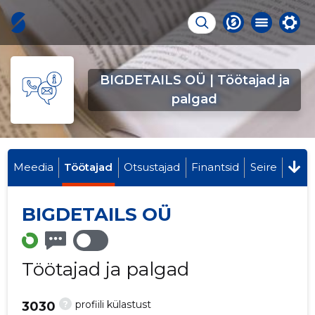
BIGDETAILS OÜ | Töötajad ja
palgad
Meedia
Töötajad
Otsustajad
Finantsid
Seire
BIGDETAILS OÜ
Töötajad ja palgad
?
profiili külastust
3030