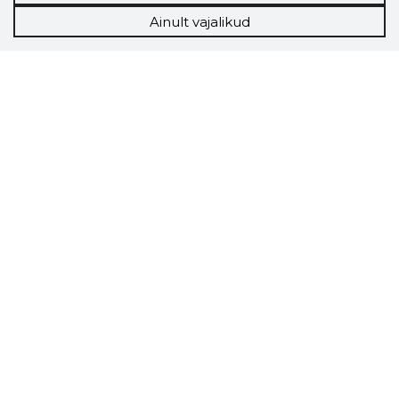
Ainult vajalikud
Storybook
Chrome laiendus
Storybooki laiendus ütleb Sulle, mis firma
veebilehel Sa parajasti viibid ja kui usaldusväärne
see firma täna on.
LAADI LAIENDUS ALLA