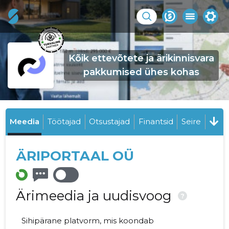
Kõik ettevõtete ja ärikinnisvara
pakkumised ühes kohas
Meedia
Töötajad
Otsustajad
Finantsid
Seire
ÄRIPORTAAL OÜ
Ärimeedia ja uudisvoog
?
Sihipärane platvorm, mis koondab