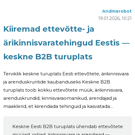
Andmerobot
19.01.2026, 10:21
Kiiremad ettevõtte- ja
ärikinnisvara­tehingud Eestis —
keskne B2B turuplats
Terviklik keskne turuplats Eesti ettevõtete, ärikinnisvara
ja arenduskruntide kaubanduseks Keskne B2B
turuplats toob kokku ettevõtete müük, ärikinnisvara,
arenduskrundid, kinnisvaraomanikud, arendajad ja
maaklerid, et kiirendada tehinguid ja kasvatada
nähtavust. Aktiivne, niche-fokusseeritud portaal loob
selge tee ostja ja müüja vahel — vähem otsimist,
Keskne Eesti B2B turuplats ühendab ettevõtete
rohkem sobivaid kontakte ja kiiremad kokkuostud. Kes
müüjad, ostjad, ärikinnisvara ja arendajad —