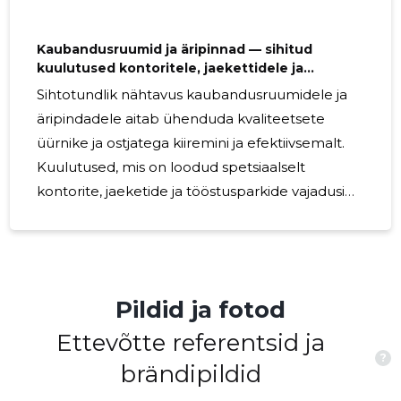
Kaubandusruumid ja äripinnad — sihitud
kuulutused kontoritele, jaekettidele ja
tööstusparkidele
Sihtotundlik nähtavus kaubandusruumidele ja
äripindadele aitab ühenduda kvaliteetsete
üürnike ja ostjatega kiiremini ja efektiivsemalt.
Kuulutused, mis on loodud spetsiaalselt
kontorite, jaeketide ja tööstusparkide vajadusi
silmas pidades, toovad sihitud liikluse ning
vähendavad tühjade pindade aega. Kes sellest
kasu saab? Teenust kasutavad
kinnisvaramaaklerid, äripindade omanikud,
Pildid ja fotod
hoonehaldajad, jaekettide hanketiimid ja
idufirmad, kes otsivad sobivaid kontoreid või
Ettevõtte referentsid ja
?
tootmispindu. Sobib kõigile, kes soovivad võtta
brändipildid
ärikinnisvarast maksimumi: kiiremat täitumist,