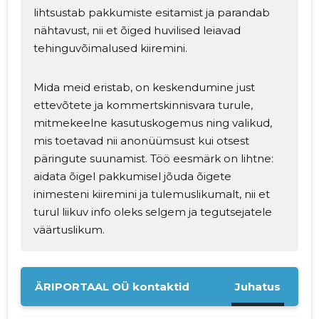
lihtsustab pakkumiste esitamist ja parandab
nähtavust, nii et õiged huvilised leiavad
tehinguvõimalused kiiremini.
Mida meid eristab, on keskendumine just
ettevõtete ja kommertskinnisvara turule,
mitmekeelne kasutuskogemus ning valikud,
mis toetavad nii anonüümsust kui otsest
päringute suunamist. Töö eesmärk on lihtne:
aidata õigel pakkumisel jõuda õigete
inimesteni kiiremini ja tulemuslikumalt, nii et
turul liikuv info oleks selgem ja tegutsejatele
väärtuslikum.
ÄRIPORTAAL OÜ kontaktid
Juhatus