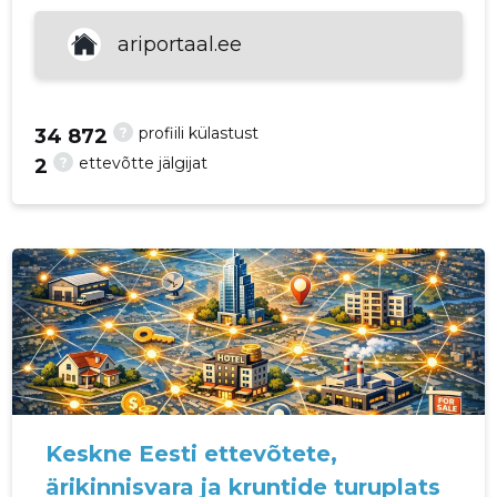
p
ariportaal.ee
?
profiili külastust
34 872
?
ettevõtte jälgijat
2
Keskne Eesti ettevõtete,
ärikinnisvara ja kruntide turuplats