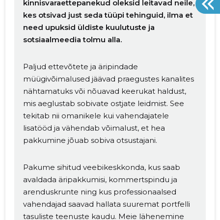
kinnisvaraettepanekud oleksid leitavad neile,
kes otsivad just seda tüüpi tehinguid, ilma et
need upuksid üldiste kuulutuste ja
sotsiaalmeedia tolmu alla.
Paljud ettevõtete ja äripindade
müügivõimalused jäävad praegustes kanalites
nähtamatuks või nõuavad keerukat haldust,
mis aeglustab sobivate ostjate leidmist. See
tekitab nii omanikele kui vahendajatele
lisatööd ja vähendab võimalust, et hea
pakkumine jõuab sobiva otsustajani.
Pakume sihitud veebikeskkonda, kus saab
avaldada äripakkumisi, kommertspindu ja
arenduskrunte ning kus professionaalsed
vahendajad saavad hallata suuremat portfelli
tasuliste teenuste kaudu. Meie lähenemine