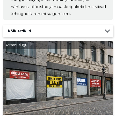
saab kõige rohkem kasu? Ettevõtete müük: omanikele,
nähtavus, tööriistad ja maakleripaketid, mis viivad
kes soovivad sujuvat ja turvalist väljapääsu ning ostjatele,
tehingud kiiremini sulgemiseni.
kes otsivad toimivaid ettevõtteid. Ärikinnisvara investorid
ja
kõik artiklid
Arvamuslugu