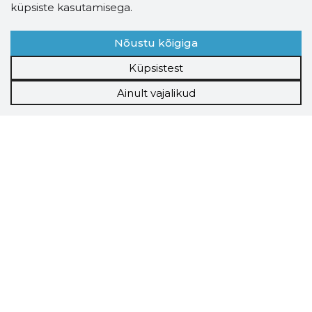
küpsiste kasutamisega.
Nõustu kõigiga
Küpsistest
Ainult vajalikud
Storybook
Chrome laiendus