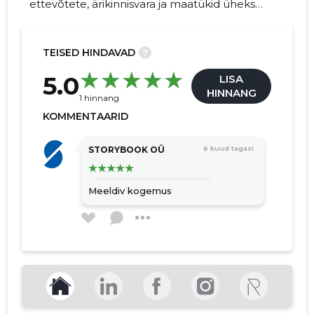
ettevõtete, ärikinnisvara ja maatükid üheks
nähtavaks turuks. Kiire listimine, anonüümne
kontaktihaldus ja maakleritele mõeldud
massitööriistad aitavad kiiremini ostjaid leida.
TEISED HINDAVAD
?
20
5.0
LISA
HINNANG
1 hinnang
KOMMENTAARID
STORYBOOK OÜ
6 kuud tagasi
Meeldiv kogemus