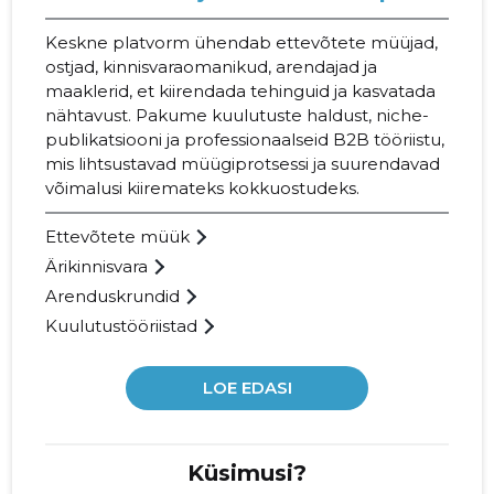
Keskne platvorm ühendab ettevõtete müüjad,
ostjad, kinnisvaraomanikud, arendajad ja
maaklerid, et kiirendada tehinguid ja kasvatada
nähtavust. Pakume kuulutuste haldust, niche-
publikatsiooni ja professionaalseid B2B tööriistu,
mis lihtsustavad müügiprotsessi ja suuren­davad
võimalusi kiiremateks kokkuostudeks.
Ettevõtete müük
Ärikinnisvara
Arenduskrundid
Kuulutustööriistad
LOE EDASI
Küsimusi?