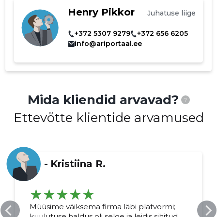
Henry Pikkor
Juhatuse liige
+372 5307 9279
+372 656 6205
info@ariportaal.ee
Muuda pildi
Mida kliendid arvavad?
?
kirjeldust
Ettevõtte klientide arvamused
-
Kristiina R.
Müüsime väiksema firma läbi platvormi;
MUUDA
kuulutuse haldus oli selge ja leidis sihitud