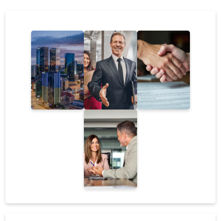
paremat üürnike sobivust