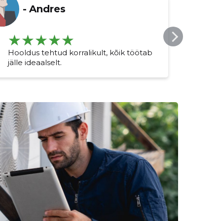
-
Andres
Hooldus tehtud korralikult, kõik töötab
Väga
jälle ideaalselt.
toim