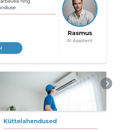
arbevesi ning
indluse.
Rasmus
AI Assistent
I
JAHESOE.EE
JAHE
Küttelahendused
Ho