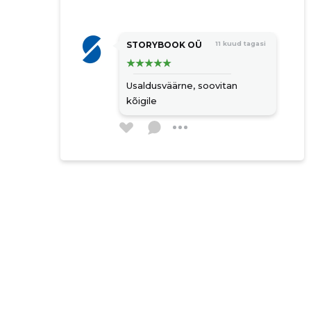
õhk-õhk süsteemid
põrandaküte
STORYBOOK OÜ
11 kuud tagasi
radiaatorküte
kütteautomaatika
Usaldusväärne, soovitan
küttevõrkude läbipesu
kõigile
boilerid
akupaagid
veefiltrid
filtrisüsteemide remont
boilerite hooldus
küttesüsteemi remont
järelteenindus
kliimatehnika
kliimaseadmete paigaldus