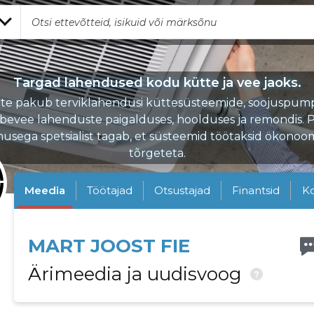
Targad lahendused kodu kütte ja vee jaoks.
te pakub terviklahendusi küttesüsteemide, soojuspum
rbevee lahenduste paigalduses, hoolduses ja remondis. P
sega spetsialist tagab, et süsteemid töötaksid ökonoom
tõrgeteta.
Meedia
Töötajad
Otsustajad
Finantsid
K
MART JOOST FIE
Ärimeedia ja uudisvoog
?