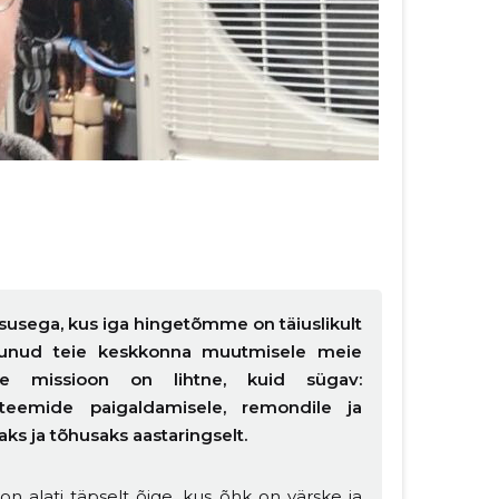
usega, kus iga hingetõmme on täiuslikult
dunud teie keskkonna muutmisele meie
Meie missioon on lihtne, kuid sügav:
steemide paigaldamisele, remondile ja
ks ja tõhusaks aastaringselt.
n alati täpselt õige, kus õhk on värske ja