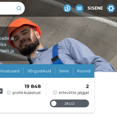
SISENE
pade ja
ika
selt ja
ohustused
Võrgustikud
Seire
Koond
19 848
2
?
?
profiili külastust
ettevõtte jälgijat
JÄLGI