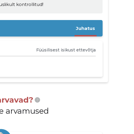
ikult kontrollitud!
Juhatus
Füüsilisest isikust ettevõtja
arvavad?
?
ide arvamused