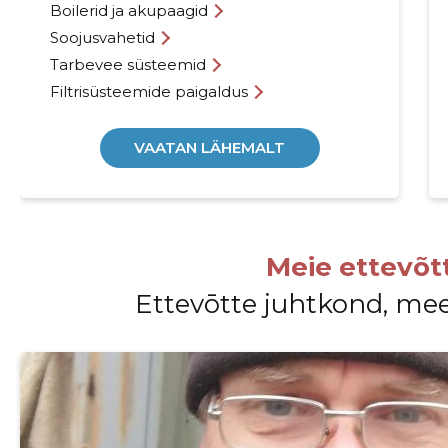
Boilerid ja akupaagid
Soojusvahetid
Tarbevee süsteemid
Filtrisüsteemide paigaldus
VAATAN LÄHEMALT
Meie ettevõt
Ettevōtte juhtkond, me