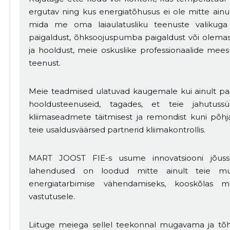
ergutav ning kus energiatõhusus ei ole mitte ainu
mida me oma laiaulatusliku teenuste valikuga
paigaldust, õhksoojuspumba paigaldust või olemas
ja hooldust, meie oskuslike professionaalide mees
MUUDA
teenust.
Meie teadmised ulatuvad kaugemale kui ainult pa
hooldusteenuseid, tagades, et teie jahutuss
kliimaseadmete täitmisest ja remondist kuni põh
teie usaldusväärsed partnerid kliimakontrollis.
MART JOOST FIE-s usume innovatsiooni jõusse 
lahendused on loodud mitte ainult teie mu
energiatarbimise vähendamiseks, kooskõlas 
vastutusele.
Liituge meiega sellel teekonnal mugavama ja tõh