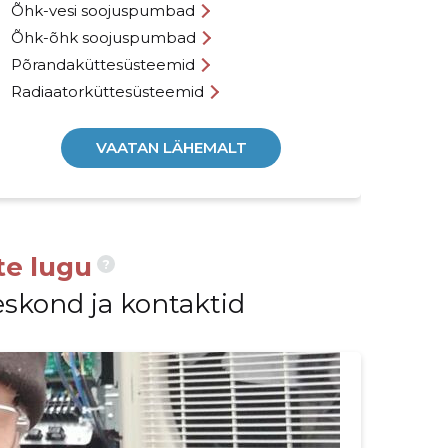
Õhk-vesi soojuspumbad
Küt
Õhk-õhk soojuspumbad
Boi
Põrandaküttesüsteemid
Fil
Radiaatorküttesüsteemid
Jär
VAATAN LÄHEMALT
te lugu
?
eskond ja kontaktid