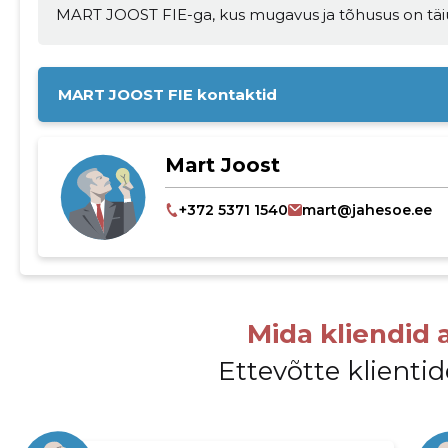
MART JOOST FIE-ga, kus mugavus ja tõhusus on täiusl
MART JOOST FIE kontaktid
Mart Joost
+372 5371 1540
mart@jahesoe.ee
Mida kliendid 
Ettevõtte klient