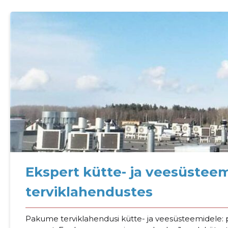
Ekspert kütte- ja veesüstee
Sinu nimi
terviklahendustes
taar
Pakume terviklahendusi kütte- ja veesüsteemidele: p