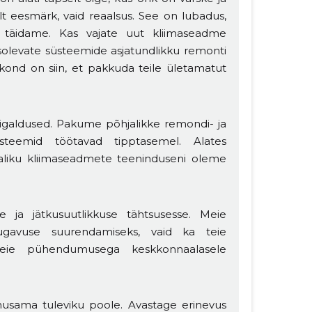
lt eesmärk, vaid reaalsus. See on lubadus,
 täidame. Kas vajate uut kliimaseadme
olevate süsteemide asjatundlikku remonti
kond on siin, et pakkuda teile ületamatut
igaldused. Pakume põhjalikke remondi- ja
üsteemid töötavad tipptasemel. Alates
jaliku kliimaseadmete teeninduseni oleme
ja jätkusuutlikkuse tähtsusesse. Meie
gavuse suurendamiseks, vaid ka teie
meie pühendumusega keskkonnaalasele
usama tuleviku poole. Avastage erinevus