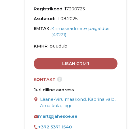
Registrikood:
17300723
Asutatud:
11.08.2025
EMTAK:
Kliimaseadmete paigaldus
(43221)
KMKR
puudub
LISAN CRM'I
?
KONTAKT
Juriidiline aadress
Lääne-Viru maakond, Kadrina vald,
Ama küla, Tiigi
mart@jahesoe.ee
+372 5371 1540