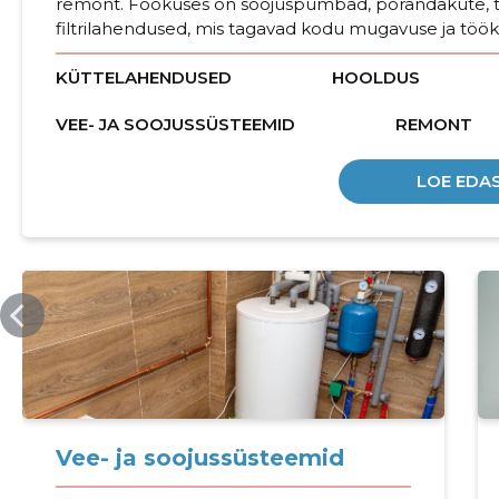
remont. Fookuses on soojuspumbad, põrandaküte, t
filtrilahendused, mis tagavad kodu mugavuse ja töök
KÜTTELAHENDUSED
HOOLDUS
VEE- JA SOOJUSSÜSTEEMID
REMONT
LOE EDAS
JAHESOE.EE
Vee- ja soojussüsteemid