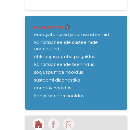
MÄRKSÕNAD
?
energiatõhusad jahutussüsteemid
konditsioneeride süsteemide
uuendused
õhksoojuspumba paigaldus
konditsioneeride teenindus
soojuspumba hooldus
süsteemi diagnostika
ennetav hooldus
konditsioneeri hooldus
süsteemi uuendused
energiatõhususe auditid
klienditugi
küttelahendused