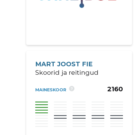
MART JOOST FIE
Skoorid ja reitingud
2160
?
MAINESKOOR
Saaja e-mail
Sinu kommen