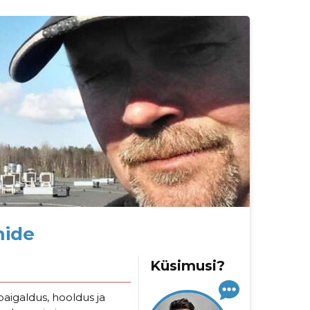
mide
Küsimusi?
aigaldus, hooldus ja