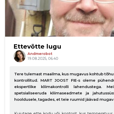
Ettevõtte lugu
Andmerobot
19.08.2025, 06.40
Tere tulemast maailma, kus mugavus kohtub tõhus
kontrollitud. MART JOOST FIE-s oleme pühen
Muuda pildi kirjeldust
ekspertlike kliimakontrolli lahendustega. 
spetsialiseeruda kliimaseadmete ja jahutussü
hooldusele, tagades, et teie ruumid jäävad mugava
Kujutage ette kodu või kontorit, kus temperatuur o