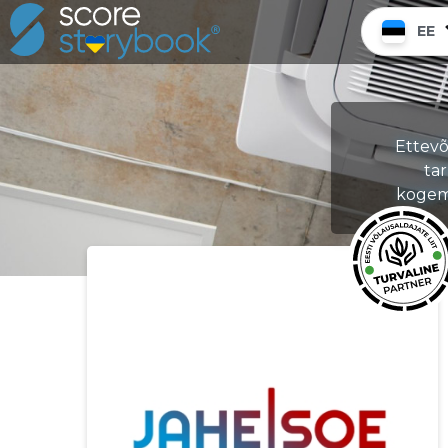
EE
Ettevõ
ta
kogemu