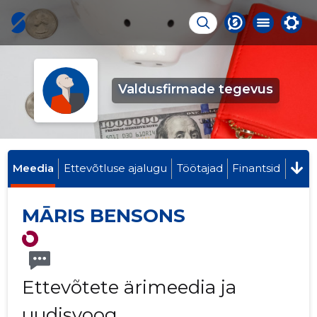
Valdusfirmade tegevus
Meedia
Ettevõtluse ajalugu
Töötajad
Finantsid
MĀRIS BENSONS
Ettevõtete ärimeedia ja
uudisvoog