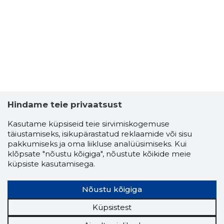
INVESTI
Riskantn
Hindame teie privaatsust
Kasutame küpsiseid teie sirvimiskogemuse
täiustamiseks, isikupärastatud reklaamide või sisu
pakkumiseks ja oma liikluse analüüsimiseks. Kui
klõpsate "nõustu kõigiga", nõustute kõikide meie
küpsiste kasutamisega.
Nõustu kõigiga
Küpsistest