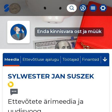
Enda kinnisvara ost ja müük
Meedia
Ettevõtluse ajalugu
Töötajad
Finantsid
SYLWESTER JAN SUSZEK
Ettevõtete ärimeedia ja
uudisvoog