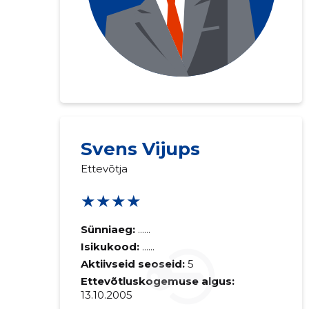
Svens Vijups
Saaja e-mail
Ettevõtja
Sinu kommen
★★★★
Sünniaeg:
......
Isikukood:
......
Aktiivseid seoseid:
5
Ettevõtluskogemuse algus:
13.10.2005