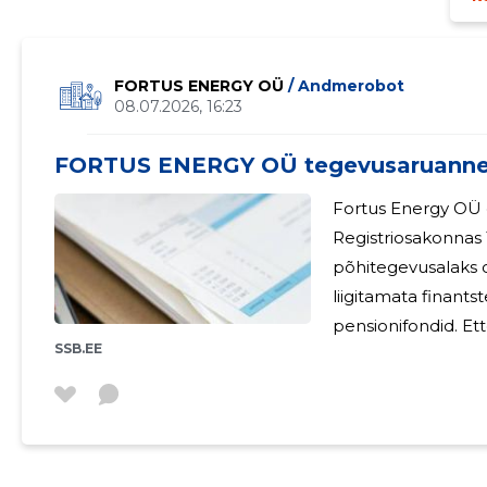
FORTUS ENERGY OÜ
/ Andmerobot
08.07.2026, 16:23
FORTUS ENERGY OÜ tegevusaruanne
Fortus Energy OÜ 
Registriosakonnas 12. veeb
põhitegevusalaks 
liigitamata finants
pensionifondid. Ettevõtte osakapital on 2500 eurot.
SSB.EE
Aruandeaasta kasum o
Energy OÜ-s ei ole
liikmeksoleku eest tasu ei mak
jätkata senist tege