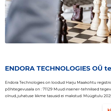
Sinu nimi
ENDORA TECHNOLOGIES OÜ te
taar
Endora Technologies on loodud Harju Maakohtu registriosakonnas 2
põhitegevusala on : 71129 Muud insener-tehnilised tegevusalad. Aruandeaastal ettevõttes 
olnud, juhatuse liikme tasusid ei maks
kõ