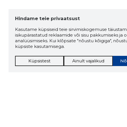
Hindame teie privaatsust
Kasutame küpsiseid teie sirvimiskogemuse täiustami
isikupärastatud reklaamide või sisu pakkumiseks ja o
analüüsimiseks. Kui klõpsate "nõustu kõigiga", nõust
küpsiste kasutamisega.
Küpsistest
Ainult vajalikud
Nõ