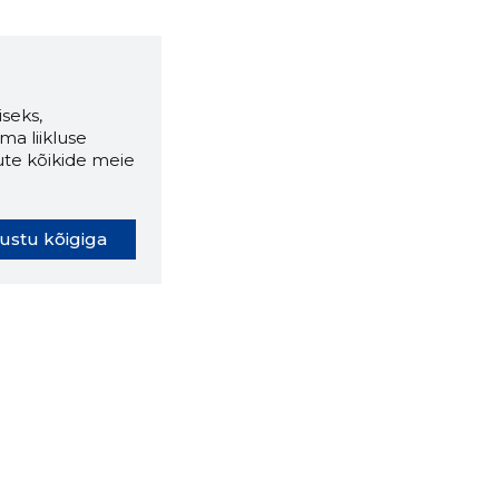
seks,
ma liikluse
ute kõikide meie
ustu kõigiga