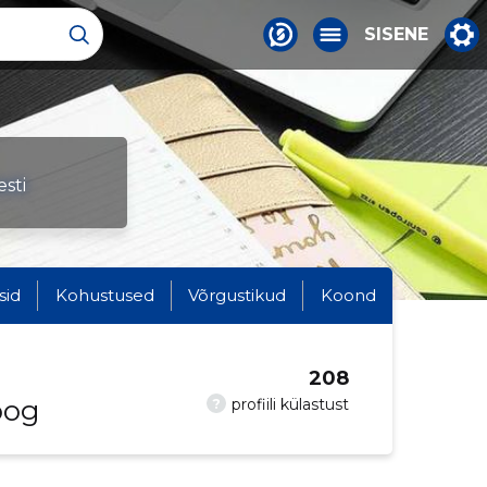
SISENE
sti
sid
Kohustused
Võrgustikud
Koond
208
oog
?
profiili külastust