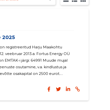
 2025
on registreeritud Harju Maakohtu
ruar 2013.a. Fortus Energy OÜ
on EMTAK-i järgi: 64991 Muude mujal
teenuste osutamine, v.a. kindlustus ja
li 87 eurot (2024: 2 914 eurot). Fortus
 põhikohaga töötajaid. Juhatuse liikmele
stud. 2026. aastal on plaanis
vust.