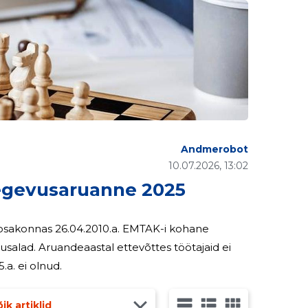
Andmerobot
10.07.2026, 13:02
gevusaruanne 2025
6.04.2010.a. EMTAK-i kohane
töötajaid ei
tud. Müügitulu 2025.a. ei olnud.
ik artiklid