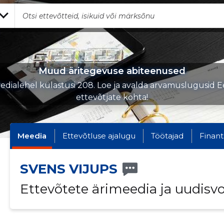
Muud äritegevuse abiteenused
edialehel külastusi 208. Loe ja avalda arvamuslugusid Ee
ettevõtjate kohta!
Meedia
Ettevõtluse ajalugu
Töötajad
Finant
SVENS VIJUPS
Ettevõtete ärimeedia ja uudisv