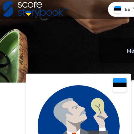
EE
Me