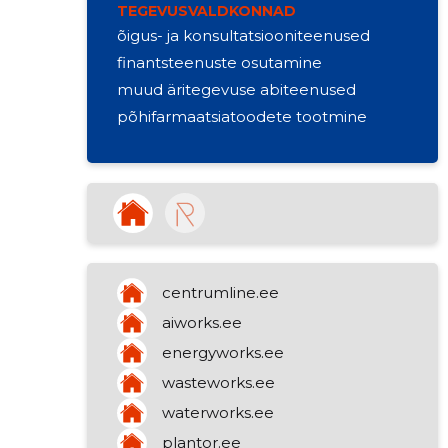
TEGEVUSVALDKONNAD
õigus- ja konsultatsiooniteenused
finantsteenuste osutamine
muud äritegevuse abiteenused
põhifarmaatsiatoodete tootmine
centrumline.ee
aiworks.ee
energyworks.ee
wasteworks.ee
waterworks.ee
plantor.ee