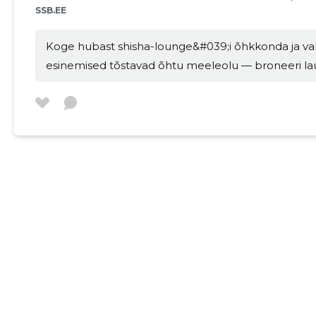
SSB.EE
koht pärast tööd, e
sünnipäevade ja kohtumist
Koge hubast shisha-lounge&#039;i õhkkonda ja val
See on koht inimes
esinemised tõstavad õhtu meeleolu — broneeri lau
sotsialiseerimist, 
Sobib paaridele, s