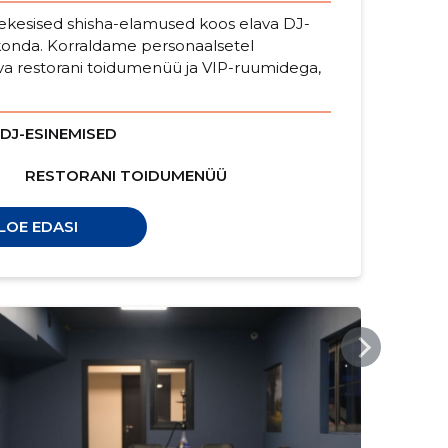
ekesised shisha-elamused koos elava DJ-
konda. Korraldame personaalsetel
a restorani toidumenüü ja VIP-ruumidega,
DJ-ESINEMISED
RESTORANI TOIDUMENÜÜ
LOE EDASI
KUUVALGEBAR.EE
KUU