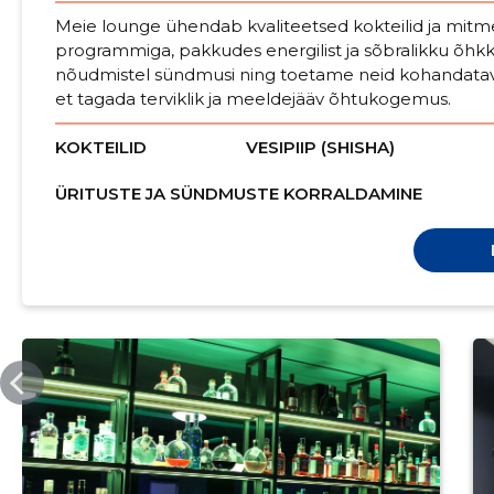
Meie lounge ühendab kvaliteetsed kokteilid ja mitm
programmiga, pakkudes energilist ja sõbralikku õhk
nõudmistel sündmusi ning toetame neid kohandatav
et tagada terviklik ja meeldejääv õhtukogemus.
KOKTEILID
VESIPIIP (SHISHA)
ÜRITUSTE JA SÜNDMUSTE KORRALDAMINE
KUUVALGEBAR.EE