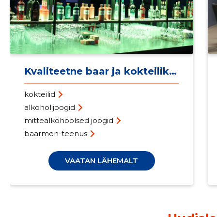
Kvaliteetne baar ja kokteilikogemus
kokteilid
alkoholijoogid
mittealkohoolsed joogid
baarmen-teenus
VAATAN LÄHEMALT