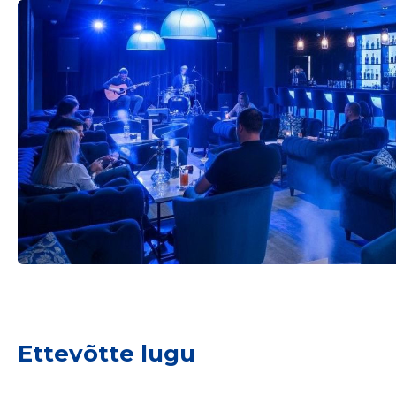
Sinu nimi
taar
Ettevõtte lugu