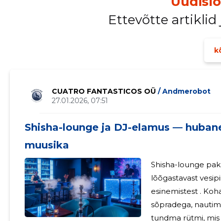
Uudisl
Ettevõtte artiklid
kõ
CUATRO FANTASTICOS OÜ
/ Andmerobot
27.01.2026, 07:51
Shisha-lounge ja DJ-elamus — hubane 
muusika
Shisha-lounge pakub ainulaadset kombinatsiooni
lõõgastavast vesipi
esinemistest . Ko
sõpradega, nautima mitmekesis
tundma rütmi, mis