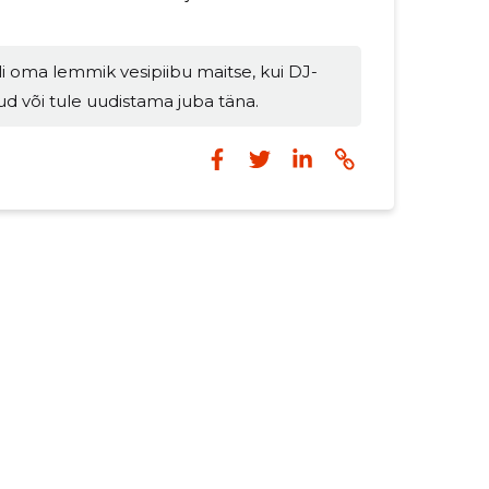
riliseks õhtuks või väiksemate
e tähistamiseks. Milleks ja kellele
i oma lemmik vesipiibu maitse, kui DJ-
tele, kes hindavad kvaliteetset
d või tule uudistama juba täna.
maitseküllast naudingut ja head muusikat.
õpruskondadele ja väikeürituste
korraldajatele, kes soovivad: proovida laia valikut