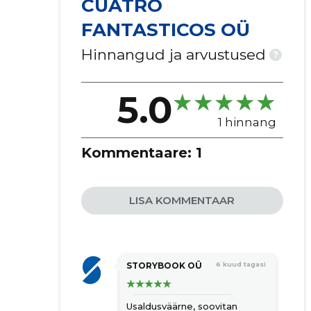
CUATRO
FANTASTICOS OÜ
Hinnangud ja arvustused
?
5.0
1 hinnang
Kommentaare:
1
LISA KOMMENTAAR
STORYBOOK OÜ
6 kuud tagasi
Usaldusväärne, soovitan