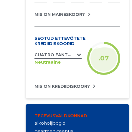
MIS ON MAINESKOOR?
SEOTUD ETTEVÕTETE
KREDIIDISKOORID
CUATRO FANTASTICOS OÜ
.07
Neutraalne
MIS ON KREDIIDISKOOR?
TEGEVUSVALDKONNAD
alkoholijoogid
baarmen-teenus