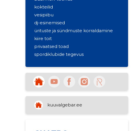
kokteilid
vesipiibu
dj-esinemised
ürituste ja sündmuste korraldamine
kiire toit
privaatsed toad
spordiklubide tegevus
restoranitegevus
kuuvalgebar.ee