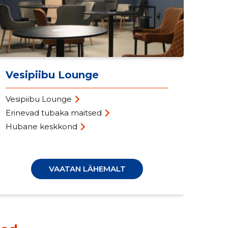
Vesipiibu Lounge
Vesipiibu Lounge
üri
Erinevad tubaka maitsed
VIP
Hubane keskkond
kiir
VAATAN LÄHEMALT