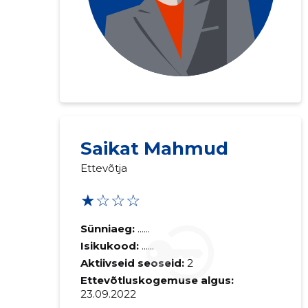
Saikat Mahmud
Ettevõtja
★☆☆☆
Saaja e-mail
Sünniaeg:
......
Isikukood:
......
Sinu kommen
Aktiivseid seoseid:
2
Ettevõtluskogemuse algus:
23.09.2022