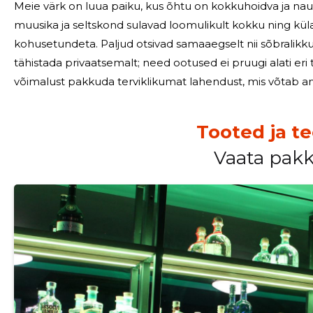
Meie värk on luua paiku, kus õhtu on kokkuhoidva ja na
muusika ja seltskond sulavad loomulikult kokku ning külal
kohusetundeta. Paljud otsivad samaaegselt nii sõbralikku atmosfääri, meelelahutust kui ka võimalust
tähistada privaatsemalt; need ootused ei pruugi alati e
võimalust pakkuda terviklikumat lahendust, mis võtab arves
Meie tegevus keskendub sellele, et õhtu kulgeks sujuvalt:
Tooted ja t
Vaata pak