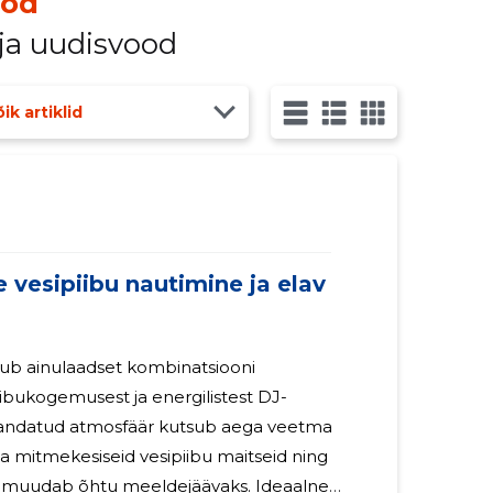
ood
 ja uudisvood
ik artiklid
vesipiibu nautimine ja elav
ibukogemusest ja energilistest DJ-
handatud atmosfäär kutsub aega veetma
eid vesipiibu maitseid ning
 muudab õhtu meeldejäävaks. Ideaalne