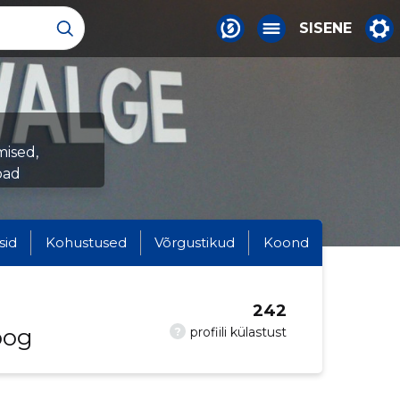
SISENE
mised,
oad
sid
Kohustused
Võrgustikud
Koond
242
oog
?
profiili külastust