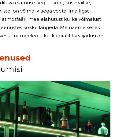
uditava elamuse aeg — koht, kus maitse,
istel on võimalik aega veeta ilma liigse
ri teenustes kokku langeda. Me näeme selles
se nii meeleolu kui ka praktilisi vajadusi õhtul.
 hoolikalt valmistatud joogid ja
eenused
kumisi