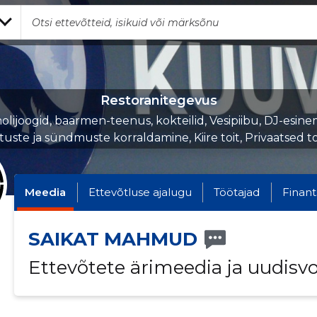
Restoranitegevus
olijoogid, baarmen-teenus, kokteilid, Vesipiibu, DJ-esine
ituste ja sündmuste korraldamine, Kiire toit, Privaatsed t
Meedia
Ettevõtluse ajalugu
Töötajad
Finant
SAIKAT MAHMUD
Ettevõtete ärimeedia ja uudisv