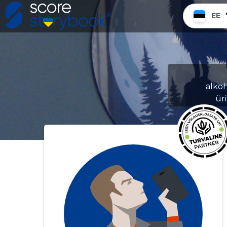
EE
alkoh
ür