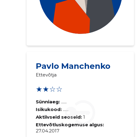
Pavlo Manchenko
Ettevõtja
★★☆☆
Sünniaeg:
......
Isikukood:
......
Aktiivseid seoseid:
1
Ettevõtluskogemuse algus:
27.04.2017