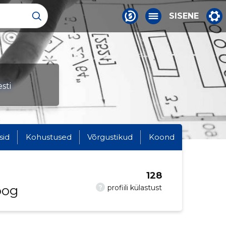
SISENE
sti
sid
Kohustused
Võrgustikud
Koond
128
oog
?
profiili külastust