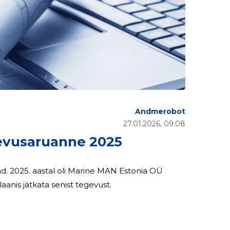
Andmerobot
27.01.2026, 09:08
vusaruanne 2025
ia OÜ
 eurot. 2026. aastal on plaanis jätkata senist tegevust.