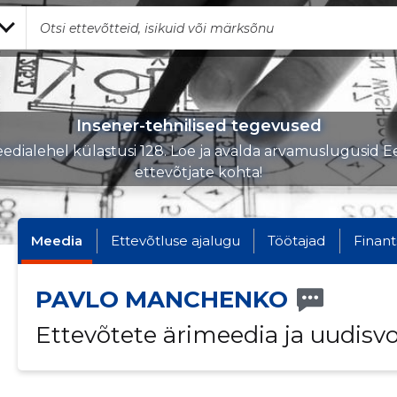
Insener-tehnilised tegevused
edialehel külastusi 128. Loe ja avalda arvamuslugusid Ee
ettevõtjate kohta!
Meedia
Ettevõtluse ajalugu
Töötajad
Finant
PAVLO MANCHENKO
Ettevõtete ärimeedia ja uudisv