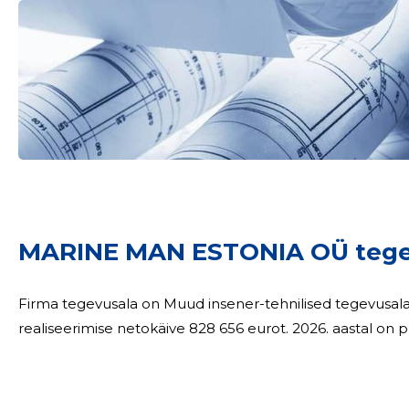
MARINE MAN ESTONIA OÜ tege
Firma tegevusala on Muud insener-tehnilised tegevusalad. 2025. aastal oli Marine MAN Eston
realiseerimise netokäive 828 656