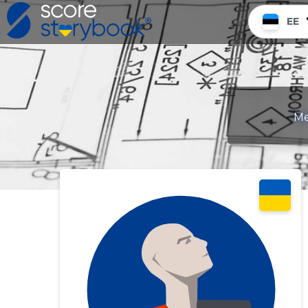
EE
Me