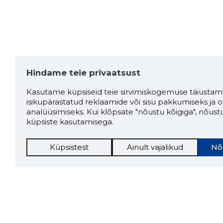
Hindame teie privaatsust
Kasutame küpsiseid teie sirvimiskogemuse täiustami
isikupärastatud reklaamide või sisu pakkumiseks ja o
analüüsimiseks. Kui klõpsate "nõustu kõigiga", nõust
küpsiste kasutamisega.
Küpsistest
Ainult vajalikud
Nõ