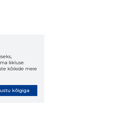
seks,
ma liikluse
ute kõikide meie
ustu kõigiga