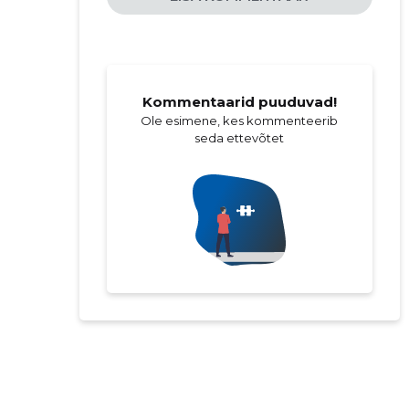
Kommentaarid puuduvad!
Ole esimene, kes kommenteerib
seda ettevõtet