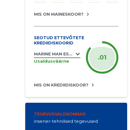
MIS ON MAINESKOOR?
SEOTUD ETTEVÕTETE
KREDIIDISKOORID
MARINE MAN ESTONIA OÜ
.01
Usaldusväärne
MIS ON KREDIIDISKOOR?
TEGEVUSVALDKONNAD
insener-tehnilised tegevused