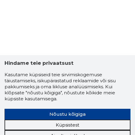
Usaldusv
Hindame teie privaatsust
Kasutame küpsiseid teie sirvimiskogemuse
täiustamiseks, isikupärastatud reklaamide või sisu
pakkumiseks ja oma liikluse analüüsimiseks. Kui
klõpsate "nõustu kõigiga", nõustute kõikide meie
küpsiste kasutamisega.
Nõustu kõigiga
Küpsistest