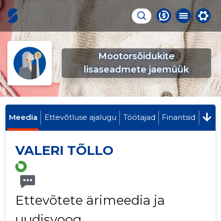
Mootorsõidukite
lisaseadmete jaemüük
Meedia
Ettevõtluse ajalugu
Töötajad
Finantsid
VALERI TÕLLO
Ettevõtete ärimeedia ja
uudisvoog