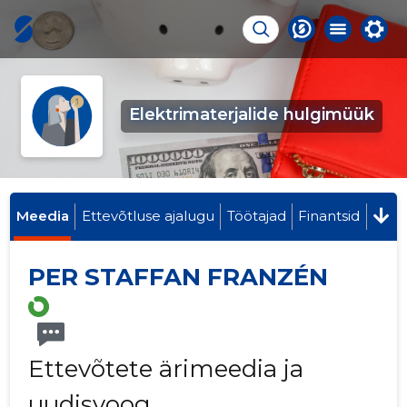
Elektrimaterjalide hulgimüük
Meedia
Ettevõtluse ajalugu
Töötajad
Finantsid
PER STAFFAN FRANZÉN
Ettevõtete ärimeedia ja
uudisvoog