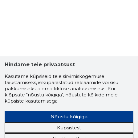
Hindame teie privaatsust
Kasutame küpsiseid teie sirvimiskogemuse
OY MEKAN
täiustamiseks, isikupärastatud reklaamide või sisu
Usaldusv
pakkumiseks ja oma liikluse analüüsimiseks. Kui
klõpsate "nõustu kõigiga", nõustute kõikide meie
küpsiste kasutamisega.
Nõustu kõigiga
Küpsistest