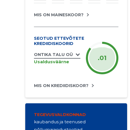
MIS ON MAINESKOOR?
SEOTUD ETTEVÕTETE
KREDIIDISKOORID
ONTIKA TALU OÜ
.01
Usaldusväärne
MIS ON KREDIIDISKOOR?
TEGEVUSVALDKONNAD
kaubandus ja teenused
põllumajandustootjad