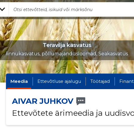
Teravilja kasvatus
linnukasvatus, põllumajandusloomad, Seakasvatus
Meedia
Ettevõtluse ajalugu
Töötajad
Finant
AIVAR JUHKOV
Ettevõtete ärimeedia ja uudisv