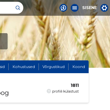
SISENE
sid
Kohustused
Võrgustikud
Koond
1811
oog
?
profiili külastust