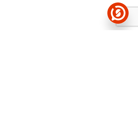
Näed helistaja tausta!
Storybooki Äpp toob
Sinuni
OTSEKONTAKTID
400 000 Eesti
ettevõtte ja isikute kohta (juhid, ametnikud).
Andmed on rikastatud maksevõime ja