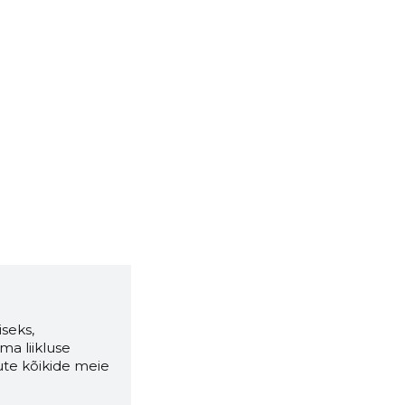
seks,
ma liikluse
ute kõikide meie