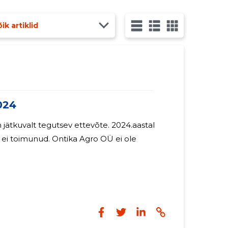
ik artiklid
024
uvalt tegutsev ettevõte. 2024.aastal
 Ontika Agro OÜ ei ole