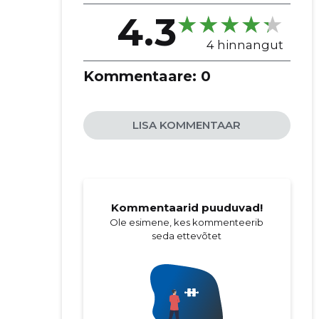
4.3
4 hinnangut
Kommentaare:
0
LISA KOMMENTAAR
Kommentaarid puuduvad!
Ole esimene, kes kommenteerib
seda ettevõtet