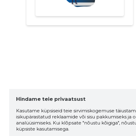
Hindame teie privaatsust
Kasutame küpsiseid teie sirvimiskogemuse täiustami
isikupärastatud reklaamide või sisu pakkumiseks ja o
analüüsimiseks. Kui klõpsate "nõustu kõigiga", nõust
küpsiste kasutamisega.