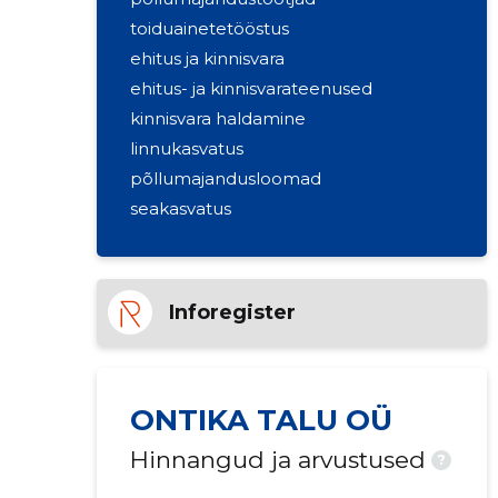
toiduainetetööstus
ehitus ja kinnisvara
ehitus- ja kinnisvarateenused
kinnisvara haldamine
linnukasvatus
põllumajandusloomad
seakasvatus
põllumajandustoorme
vahendamine
loomakasvatuse abitegevused
Inforegister
kinnisvara haldustegevused
segapõllumajandus
teravilja kasvatus
ONTIKA TALU OÜ
Hinnangud ja arvustused
?