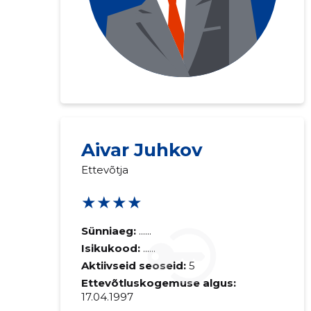
Saaja e-mail
Aivar Juhkov
Ettevõtja
Sinu kommen
★★★★
Sünniaeg:
......
Isikukood:
......
Aktiivseid seoseid:
5
Ettevõtluskogemuse algus:
17.04.1997