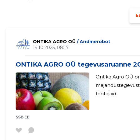
kõ
ONTIKA AGRO OÜ
/ Andmerobot
14.10.2025, 08:17
ONTIKA AGRO OÜ tegevusaruanne 2
Ontika Agro OÜ on jätk
majandustegevust ei toimunud.
töötajaid.
SSB.EE