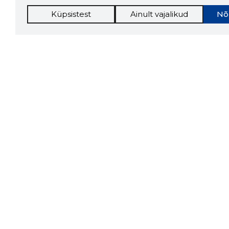
Küpsistest
Ainult vajalikud
Nõ
Storybo
Storybook
firma v
kui usa
Chrome laiendus