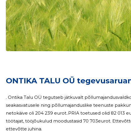
Sinu nimi
taar
ONTIKA TALU OÜ tegevusarua
. Ontika Talu OÜ tegutseb jätkuvalt põllumajandusvaldkonnas, keskendudes teraviljakasvatusele,
seakasvatusele ning põllumajanduslike teenuste pakkumi
netokäive oli 204 239 eurot..PRIA toetused olid 82 013 eurot. 2025 aastal töötas ettevõttes kesk
töötajat, tööjõukulud moodustasid 70 703eurot. Ettevõttes
ettevõtte juhina.