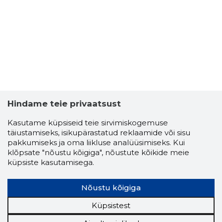
JÜRI REPS
Usaldusv
Hindame teie privaatsust
Kasutame küpsiseid teie sirvimiskogemuse
täiustamiseks, isikupärastatud reklaamide või sisu
pakkumiseks ja oma liikluse analüüsimiseks. Kui
klõpsate "nõustu kõigiga", nõustute kõikide meie
küpsiste kasutamisega.
Nõustu kõigiga
Küpsistest