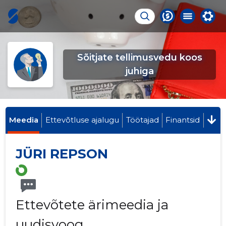
Sõitjate tellimusvedu koos
juhiga
Meedia
Ettevõtluse ajalugu
Töötajad
Finantsid
JÜRI REPSON
Ettevõtete ärimeedia ja
uudisvoog