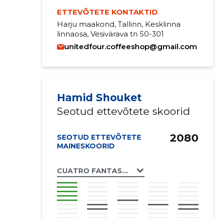
ETTEVÕTETE KONTAKTID
Harju maakond, Tallinn, Kesklinna
linnaosa, Vesivärava tn 50-301
unitedfour.coffeeshop@gmail.com
Hamid Shouket
Seotud ettevõtete skoorid
2080
SEOTUD ETTEVÕTETE
MAINESKOORID
CUATRO FANTASTICOS OÜ