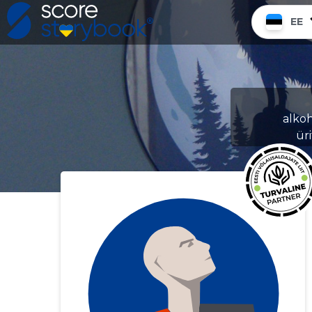
EE
alkoh
ür