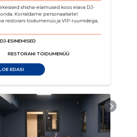
ekesised shisha-elamused koos elava DJ-
konda. Korraldame personaalsetel
a restorani toidumenüü ja VIP-ruumidega,
DJ-ESINEMISED
RESTORANI TOIDUMENÜÜ
LOE EDASI
KUUVALGEBAR.EE
KUU