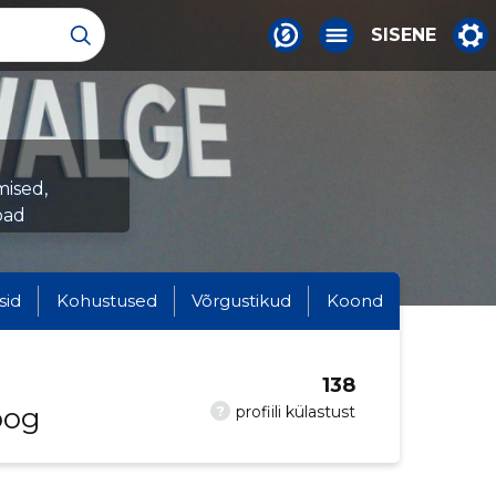
SISENE
mised,
oad
sid
Kohustused
Võrgustikud
Koond
138
oog
?
profiili külastust