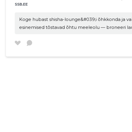
SSB.EE
koht pärast tööd, e
sünnipäevade ja kohtumist
Koge hubast shisha-lounge&#039;i õhkkonda ja val
See on koht inimes
esinemised tõstavad õhtu meeleolu — broneeri lau
sotsialiseerimist, 
Sobib paaridele, s