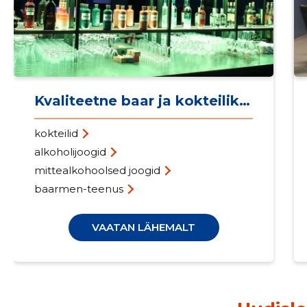
Kvaliteetne baar ja kokteilikogemus
kokteilid
alkoholijoogid
mittealkohoolsed joogid
baarmen-teenus
VAATAN LÄHEMALT