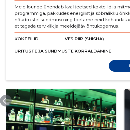
Meie lounge ühendab kvaliteetsed kokteilid ja mitm
programmiga, pakkudes energilist ja sõbralikku õhk
nõudmistel sündmusi ning toetame neid kohandatav
et tagada terviklik ja meeldejääv õhtukogemus.
KOKTEILID
VESIPIIP (SHISHA)
ÜRITUSTE JA SÜNDMUSTE KORRALDAMINE
KUUVALGEBAR.EE