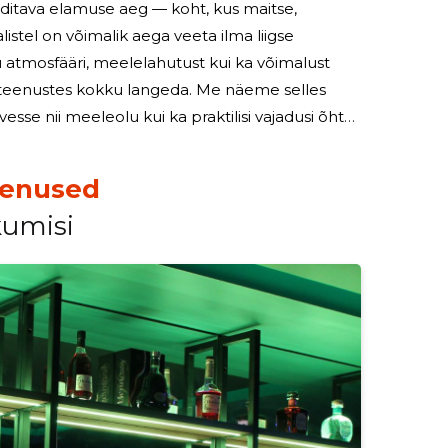
uditava elamuse aeg — koht, kus maitse,
istel on võimalik aega veeta ilma liigse
ri teenustes kokku langeda. Me näeme selles
se nii meeleolu kui ka praktilisi vajadusi õhtul.
 hoolikalt valmistatud joogid ja
eenused
kumisi