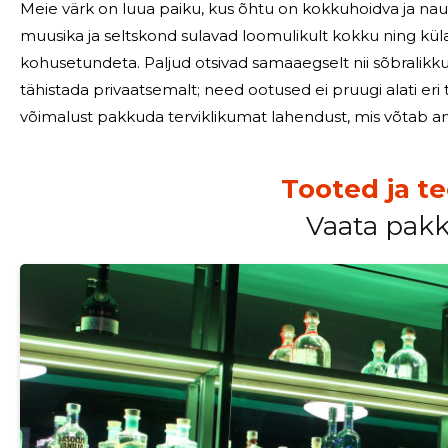
Meie värk on luua paiku, kus õhtu on kokkuhoidva ja na
muusika ja seltskond sulavad loomulikult kokku ning külal
kohusetundeta. Paljud otsivad samaaegselt nii sõbralikku atmosfääri, meelelahutust kui ka võimalust
tähistada privaatsemalt; need ootused ei pruugi alati e
võimalust pakkuda terviklikumat lahendust, mis võtab arves
Meie tegevus keskendub sellele, et õhtu kulgeks sujuvalt:
Tooted ja t
Vaata pak