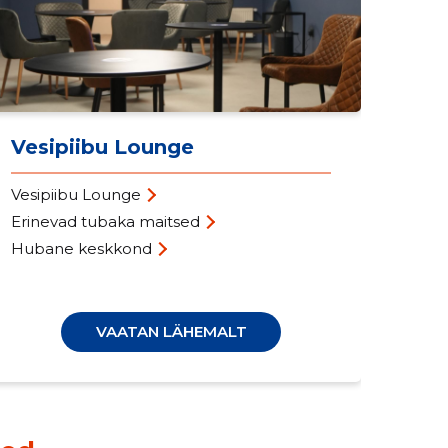
Vesipiibu Lounge
Vesipiibu Lounge
üri
Erinevad tubaka maitsed
VIP
Hubane keskkond
kiir
VAATAN LÄHEMALT