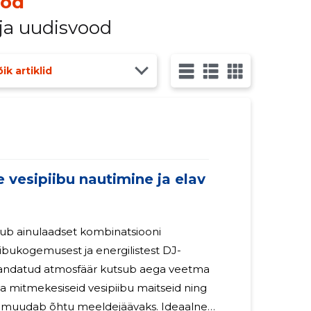
ood
 ja uudisvood
ik artiklid
vesipiibu nautimine ja elav
ibukogemusest ja energilistest DJ-
handatud atmosfäär kutsub aega veetma
eid vesipiibu maitseid ning
 muudab õhtu meeldejäävaks. Ideaalne