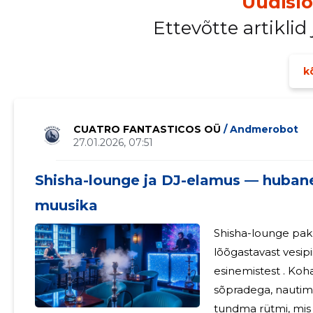
Uudisl
Ettevõtte artiklid
kõ
CUATRO FANTASTICOS OÜ
/ Andmerobot
27.01.2026, 07:51
Shisha-lounge ja DJ-elamus — hubane 
muusika
Shisha-lounge pakub ainulaadset kombinatsiooni
lõõgastavast vesipi
esinemistest . Ko
sõpradega, nautima mitmekesis
tundma rütmi, mis