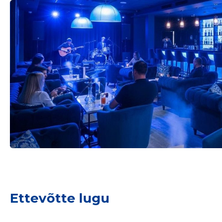
Sinu nimi
taar
Ettevõtte lugu