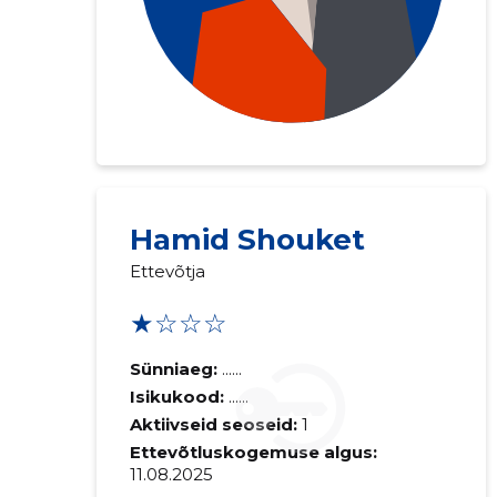
Hamid Shouket
Ettevõtja
★☆☆☆
Saaja e-mail
Sünniaeg:
......
Isikukood:
......
Sinu kommen
Aktiivseid seoseid:
1
Ettevõtluskogemuse algus:
11.08.2025