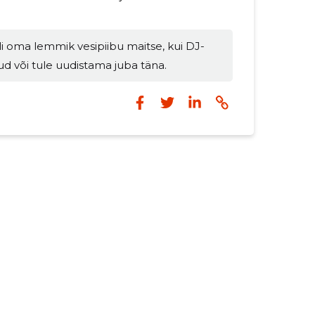
riliseks õhtuks või väiksemate
e tähistamiseks. Milleks ja kellele
i oma lemmik vesipiibu maitse, kui DJ-
tele, kes hindavad kvaliteetset
d või tule uudistama juba täna.
maitseküllast naudingut ja head muusikat.
õpruskondadele ja väikeürituste
korraldajatele, kes soovivad: proovida laia valikut