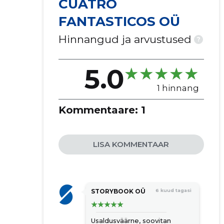
CUATRO
FANTASTICOS OÜ
Hinnangud ja arvustused
?
5.0
1 hinnang
Kommentaare:
1
LISA KOMMENTAAR
STORYBOOK OÜ
6 kuud tagasi
Usaldusväärne, soovitan