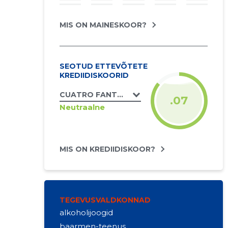
MIS ON MAINESKOOR?
SEOTUD ETTEVÕTETE
KREDIIDISKOORID
CUATRO FANTASTICOS OÜ
.07
Neutraalne
MIS ON KREDIIDISKOOR?
TEGEVUSVALDKONNAD
alkoholijoogid
baarmen-teenus