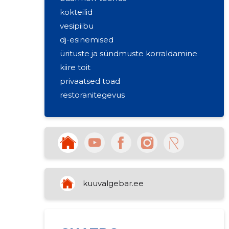
kokteilid
vesipiibu
dj-esinemised
ürituste ja sündmuste korraldamine
kiire toit
privaatsed toad
restoranitegevus
kuuvalgebar.ee