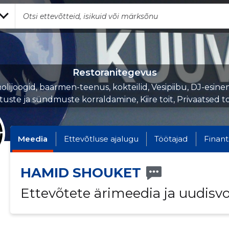
Restoranitegevus
olijoogid, baarmen-teenus, kokteilid, Vesipiibu, DJ-esine
ituste ja sündmuste korraldamine, Kiire toit, Privaatsed t
Meedia
Ettevõtluse ajalugu
Töötajad
Finant
HAMID SHOUKET
Ettevõtete ärimeedia ja uudisv