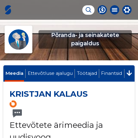
Põranda- ja seinakatete
paigaldus
Meedia
Ettevõtluse ajalugu
Töötajad
Finantsid
KRISTJAN KALAUS
Ettevõtete ärimeedia ja
uudisvoog