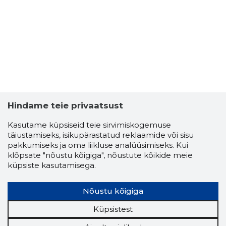
Hindame teie privaatsust
Kasutame küpsiseid teie sirvimiskogemuse
täiustamiseks, isikupärastatud reklaamide või sisu
pakkumiseks ja oma liikluse analüüsimiseks. Kui
klõpsate "nõustu kõigiga", nõustute kõikide meie
küpsiste kasutamisega.
TEGULAA
Nõustu kõigiga
Riskantn
Küpsistest