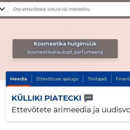
Kosmeetika hulgimüük
kosmeetikakaubad, parfümeeria
Meedia
Ettevõtluse ajalugu
Töötajad
Finant
KÜLLIKI PIATECKI
Ettevõtete ärimeedia ja uudisv