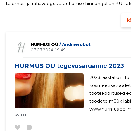
tulemust ja rahavoogusid. Juhatuse hinn
kõ
HURMUS OÜ
/ Andmerobot
07.07.2024, 19:49
HURMUS OÜ tegevusaruanne 2023
2023. aastal oli 
kosmeetikatoodete
tootekoolitused e
toodete müük läbi
www.hurmus.ee, mis tõst
SSB.EE
olnud OÜ Hurmuse
muudatusi nii Eest