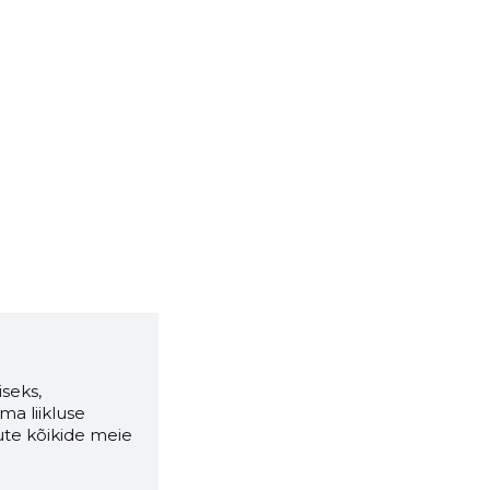
seks,
ma liikluse
ute kõikide meie