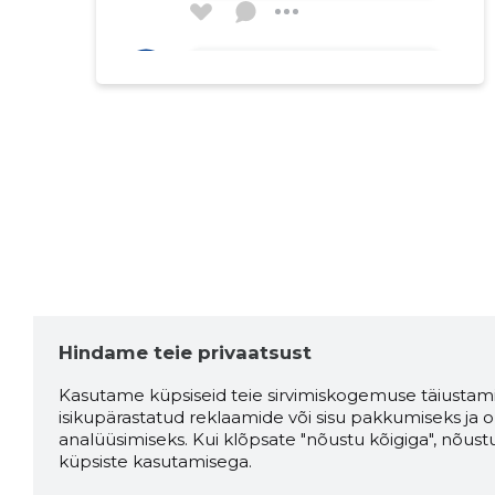
kaisa heinla
4 aastat tagasi
Allikas:google.com
Liina Mõts
6 aastat tagasi
Allikas:google.com
Hindame teie privaatsust
Sofja Ludikainen
8 aastat tagasi
Kasutame küpsiseid teie sirvimiskogemuse täiustami
isikupärastatud reklaamide või sisu pakkumiseks ja o
Allikas:google.com
analüüsimiseks. Kui klõpsate "nõustu kõigiga", nõust
küpsiste kasutamisega.