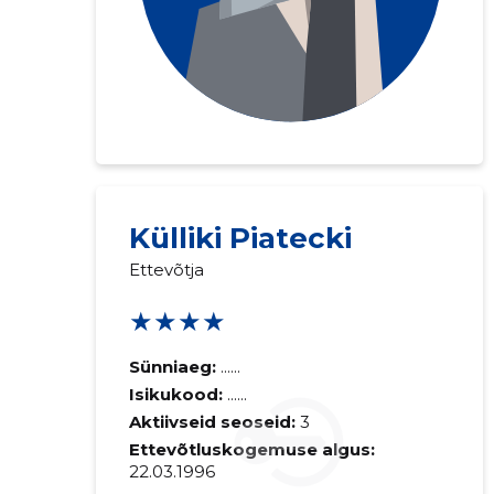
Külliki Piatecki
Saaja e-mail
Ettevõtja
★★★★
Sinu kommen
Sünniaeg:
......
Isikukood:
......
Aktiivseid seoseid:
3
Ettevõtluskogemuse algus:
22.03.1996