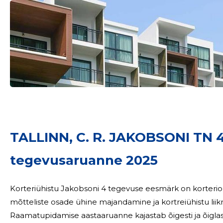
Sinu nimi
TALLINN, C. R. JAKOBSONI TN
taar
tegevusaruanne 2025
Korteriühistu Jakobsoni 4 tegevuse eesmärk on korterio
mõtteliste osade ühine majandamine ja kortreiühistu lii
Raamatupidamise aastaaruanne kajastab õigesti ja õigla