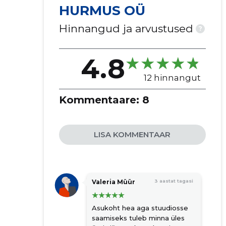
HURMUS OÜ
Hinnangud ja arvustused
?
4.8
12 hinnangut
Kommentaare:
8
LISA KOMMENTAAR
Valeria Müür
3 aastat tagasi
Asukoht hea aga stuudiosse
saamiseks tuleb minna üles