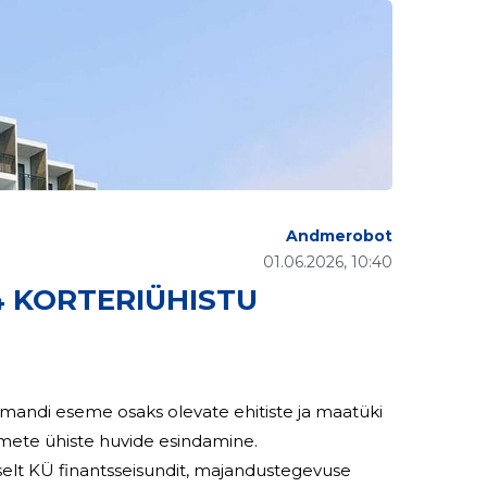
Andmerobot
01.06.2026, 10:40
 4 KORTERIÜHISTU
mandi eseme osaks olevate ehitiste ja maatüki
kmete ühiste huvide esindamine.
selt KÜ finantsseisundit, majandustegevuse