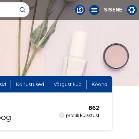
SISENE
sid
Kohustused
Võrgustikud
Koond
862
oog
?
profiili külastust