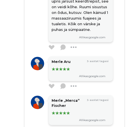
üpris järsust keerdtrepist, see
on veidi kõhe. Ruumi sisustus
on õdus, kutsuv. Olen käinud 1
massaaziruumis fuajees ja
tualetis. Kõik on värske ja
puhas ja sümpaatne.
Allikas:google.com
Merle Aru
3 aastat tagasi
Allikas:google.com
Merle „Merca“
3 aastat tagasi
Fischer
Allikas:google.com