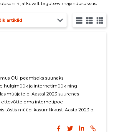
angul on KÜ Jakobsoni 4 jätkuvalt tegutsev majandusüksus.
ik artiklid
Hurmus OÜ peamiseks suunaks
 hulgimüük ja internetimüük ning
dasimüüjatele. Aastal 2023 suurenes
 ettevõtte oma internetipoe
is müügi kasumlikkust. Aasta 2023 on
 jaoks muudatuste aeg, hõlmates
i tegevuse organiseerimisel kui ka Soomes