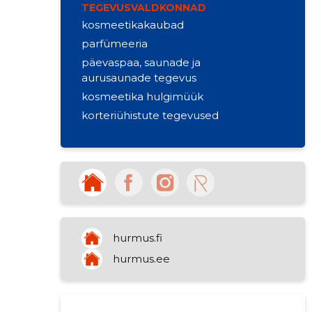
TEGEVUSVALDKONNAD
kosmeetikakaubad
parfümeeria
päevaspaa, saunade ja
aurusaunade tegevus
kosmeetika hulgimüük
korteriühistute tegevused
hurmus.fi
hurmus.ee