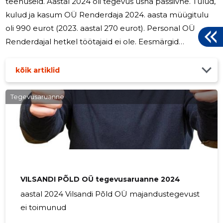
teenuseid. Aastal 2024 oli tegevus üsna passiivne. Tulud,
kulud ja kasum OÜ Renderdaja 2024. aasta müügitulu
oli 990 eurot (2023. aastal 270 eurot). Personal OÜ
Renderdajal hetkel töötajaid ei ole. Eesmärgid
järgmiseks majandusaastaks 2025. aastal jätkab OÜ
Renderdaja uute klientide otsimist.
kõik artiklid
Tegevusaruanne
VILSANDI PÕLD OÜ tegevusaruanne 2024
aastal 2024 Vilsandi Põld OÜ majandustegevust
ei toimunud