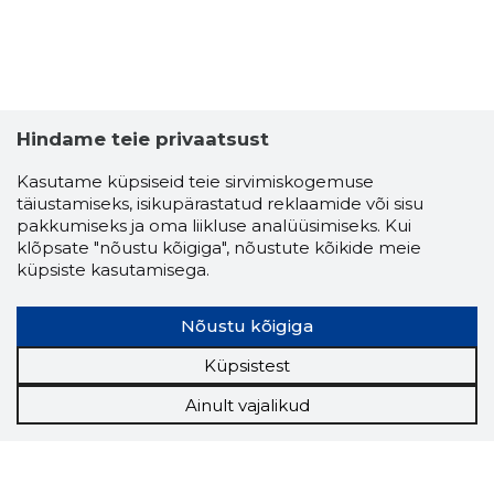
VILSANDI
Usaldusv
Hindame teie privaatsust
Kasutame küpsiseid teie sirvimiskogemuse
täiustamiseks, isikupärastatud reklaamide või sisu
pakkumiseks ja oma liikluse analüüsimiseks. Kui
klõpsate "nõustu kõigiga", nõustute kõikide meie
küpsiste kasutamisega.
Nõustu kõigiga
Küpsistest
Ainult vajalikud