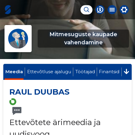
Mitmesuguste kaupade
vahendamine
Meedia
Ettevõtluse ajalugu
Töötajad
Finantsid
RAUL DUUBAS
Ettevõtete ärimeedia ja
uudisvoog