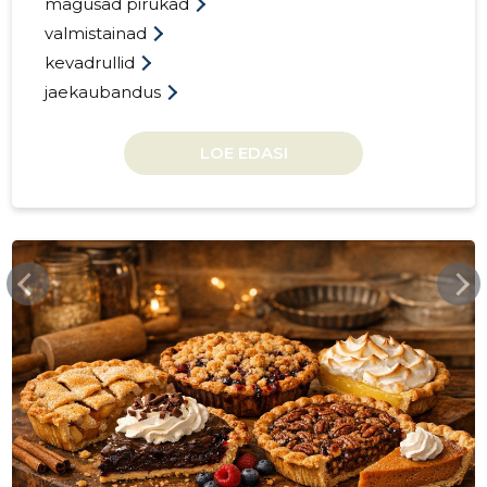
magusad pirukad
32
valmistainad
kevadrullid
jaekaubandus
LOE EDASI
EESTISAI.EE
EESTI SAI
Usaldusv