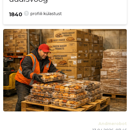
?
profiili külastust
1840
Andmerobot