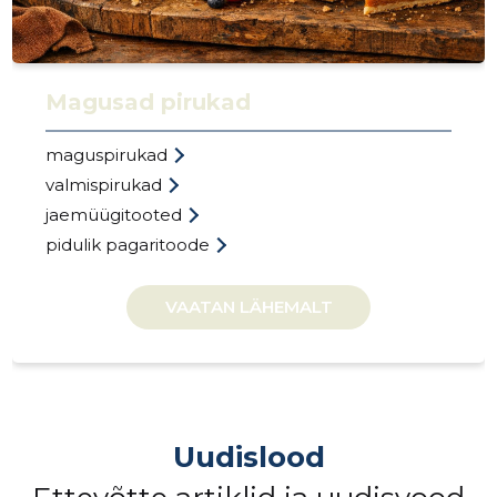
Magusad pirukad
maguspirukad
valmispirukad
jaemüügitooted
pidulik pagaritoode
VAATAN LÄHEMALT
Uudislood