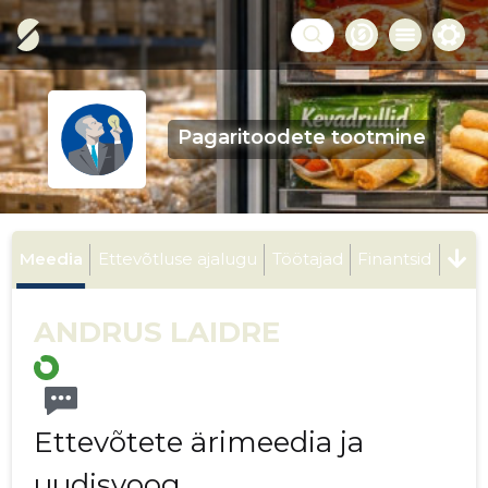
Pagaritoodete tootmine
Meedia
Ettevõtluse ajalugu
Töötajad
Finantsid
ANDRUS LAIDRE
Ettevõtete ärimeedia ja
uudisvoog