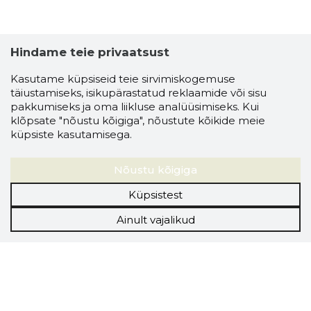
Hindame teie privaatsust
Kasutame küpsiseid teie sirvimiskogemuse
täiustamiseks, isikupärastatud reklaamide või sisu
pakkumiseks ja oma liikluse analüüsimiseks. Kui
klõpsate "nõustu kõigiga", nõustute kõikide meie
küpsiste kasutamisega.
Nõustu kõigiga
Küpsistest
Ainult vajalikud