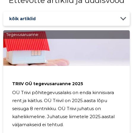
Ettevõtte artiklid ja uudisvood
kõik artiklid
Tegevusaruanne
TRIIV OÜ tegevusaruanne 2025
OÜ Triivi põhitegevusalaks on enda kinnisvara
rent ja käitlus. OÜ Triivil on 2025.aasta lõpu
seisuga 8 rentnikku. OÜ Triivi juhatus on
kaheliikmeline. Juhatuse liimetele 2025.aastal
väljamakseid ei tehtud.