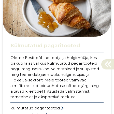
Külmutatud pagaritooted
Oleme Eesti-põhine tootja ja hulgimüüja, kes
pakub laias valikus külmutatud pagaritooteid
nagu maguspirukad, valmistainad ja suupisted
ning teenindab jaemüüki, hulgimüüjaid ja
HoReCa-sektorit. Meie tooted valmivad
sertifitseeritud toiduohutuse nõuete järgi ning
aitavad klientidel lihtsustada valmistamist,
tarneahelat ja ekspordivõimekust.
külmutatud pagaritooted