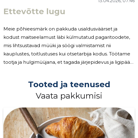
13.04.2026, 07:46
Ettevõtte lugu
Meie põhieesmärk on pakkuda usaldusväärset ja
kodust maitseelamust läbi külmutatud pagaritoodete,
mis lihtsustavad müüki ja söögi valmistamist nii
kauplustes, toitlustuses kui otsetarbija kodus. Töötame
tootja ja hulgimüüjana, et tagada järjepidevus ja ligipääs
laiemale turule nii kohalikult kui väljaspool riigipiire.
Paljud jaekaauplejad, hulgimüüjad ja
Tooted ja teenused
toitlustusettevõtted vajavad tarnijat, kelle käest saab
Vaata pakkumisi
korraga laia valikut, ühtlast kvaliteeti ja kindlat
toiduohutuse järgimist. Samuti otsivad paljud kliendid
lahendusi, mis vähendavad vajadust mitme erineva
tarnija järele ja lihtsustavad