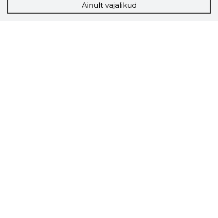
Ainult vajalikud
Storybook
Chrome laiendus
Storybooki laiendus ütleb Sulle, mis firma
veebilehel Sa parajasti viibid ja kui usaldusväärne
see firma täna on.
LAADI LAIENDUS ALLA