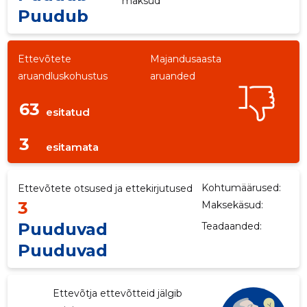
maksud
Puudub
Ettevõtete
Majandusaasta
aruandluskohustus
aruanded
63
esitatud
3
esitamata
Kohtumäärused:
Ettevõtete otsused ja ettekirjutused
3
Maksekäsud:
Puuduvad
Teadaanded:
Puuduvad
Ettevõtja ettevõtteid jälgib