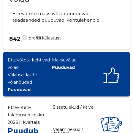
Ettevõtete maksuvõlad puuduvad,
teadaanded puuduvad, kohtulahendid
puuduvad, kohtuistungid puuduvad,
majandusaasta aruanded esitatud.
?
profiili külastust
842
Ettevõtteid jälgib 0 inimest.
Ettevõtete kehtivad
Maksuvõlad
võlad
Puuduvad
Võlausaldajate
võlanõuded
Puuduvad
Sissetulekud / käive
Ettevõtete
tulemused kokku
2026 II kvartalis
Puudub
Väljaminekud /