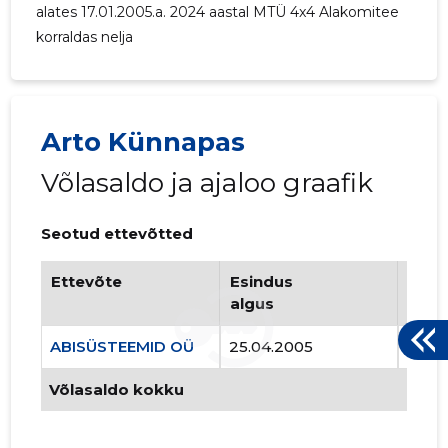
alates 17.01.2005.a. 2024 aastal MTÜ 4x4 Alakomitee
korraldas nelja
3
Arto Künnapas
Võlasaldo ja ajaloo graafik
Seotud ettevõtted
Ettevõte
Esindus
Esin
algus
lõpp
ABISÜSTEEMID OÜ
25.04.2005
..
Võlasaldo kokku