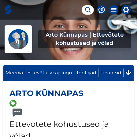
Arto Künnapas | Ettevõtete
kohustused ja võlad
Meedia
Ettevõtluse ajalugu
Töötajad
Finantsid
ARTO KÜNNAPAS
Ettevõtete kohustused ja
võlad