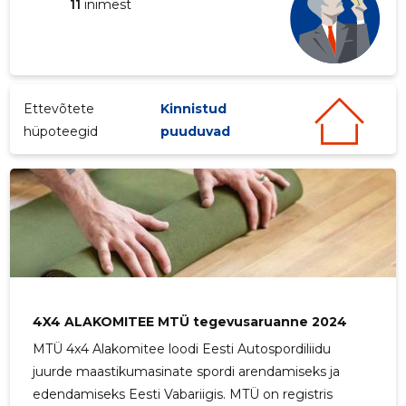
11
inimest
Ettevõtete
Kinnistud
hüpoteegid
puuduvad
4X4 ALAKOMITEE MTÜ tegevusaruanne 2024
MTÜ 4x4 Alakomitee loodi Eesti Autospordiliidu
juurde maastikumasinate spordi arendamiseks ja
edendamiseks Eesti Vabariigis. MTÜ on registris