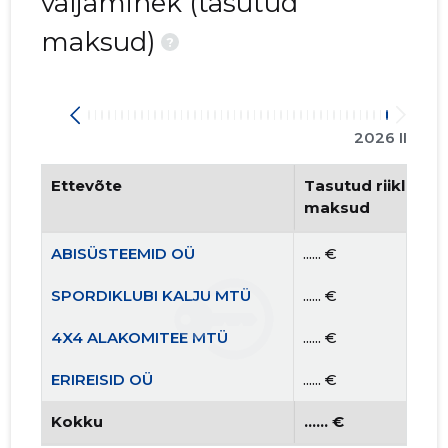
väljaminek (tasutud
maksud)
?
2026 II
Ettevõte
Tasutud riiklikud 
maksud
ABISÜSTEEMID OÜ
...... €
SPORDIKLUBI KALJU MTÜ
...... €
4X4 ALAKOMITEE MTÜ
...... €
ERIREISID OÜ
...... €
Kokku
...... €