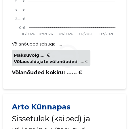
Võlanõuded seisuga ......
Maksuvõlg
...... €
Võlausaldajate võlanõuded
...... €
Võlanõuded kokku:
...... €
Arto Künnapas
Sissetulek (käibed) ja