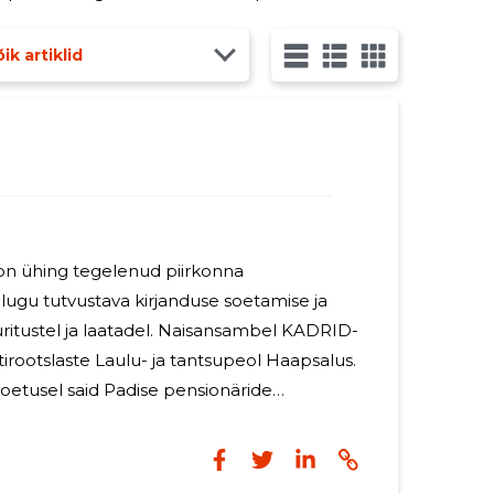
idasime traditsioonilist vähipidu Paldiski Tavernas Peetri
ik artiklid
on ühing tegelenud piirkonna
alugu tutvustava kirjanduse soetamise ja
 laatadel. Naisansambel KADRID-
irootslaste Laulu- ja tantsupeol Haapsalus.
toetusel said Padise pensionäride
D liikmed uue esinemisriietuse, millega sai
i 30.tegutsemisaastat kontserdil Padise