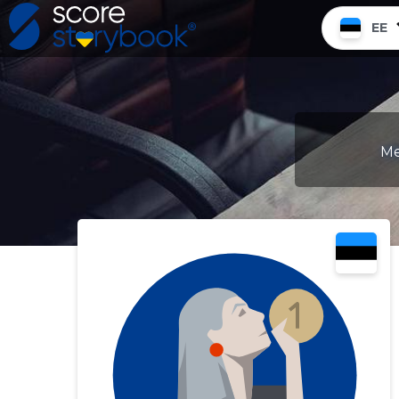
EE
Me