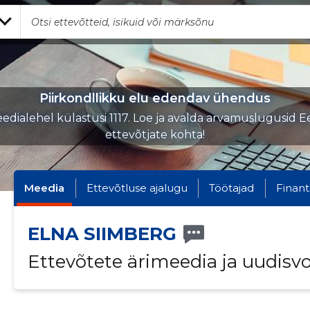
Piirkondllikku elu edendav ühendus
edialehel külastusi 1117. Loe ja avalda arvamuslugusid Ee
ettevõtjate kohta!
Meedia
Ettevõtluse ajalugu
Töötajad
Finant
ELNA SIIMBERG
Ettevõtete ärimeedia ja uudisv