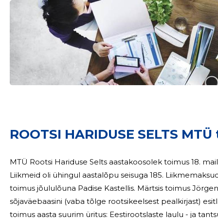
Sinu nimi
taar
ROOTSI HARIDUSE SELTS MTÜ 
MTÜ Rootsi Hariduse Selts aastakoosolek toimus 18. ma
Liikmeid oli ühingul aastalõpu seisuga 185. Liikmemaksude laekumin
toimus jõululõuna Padise Kastellis. Märtsis toimus Jörgen Hedmani raamatu Keskaja sadamast
sõjaväebaasini (vaba tõlge rootsikeelsest pealkirjast) esitlus Haapsalus, Rannaroots
toimus aasta suurim üritus: Eestirootslaste laulu - ja tantsupidu. 31.augustil Nõva ku