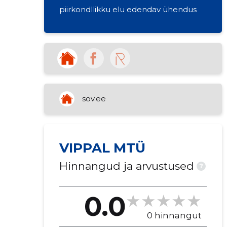
piirkondllikku elu edendav ühendus
sov.ee
VIPPAL MTÜ
Hinnangud ja arvustused
?
0.0
0 hinnangut