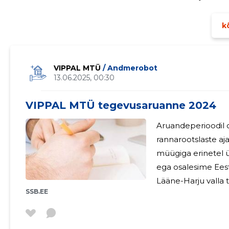
"Rannarootslaste radadel". 28.septembril p
kõ
VIPPAL MTÜ
/ Andmerobot
13.06.2025, 00:30
VIPPAL MTÜ tegevusaruanne 2024
Aruandeperioodil 
rannarootslaste aj
müügiga erinetel üritustel ja
ega osalesime Eest
Lääne-Harju valla 
SSB.EE
naisansambli KADRI
tähistatud ansambl
Rahvamajas. Korraldasime Vilivalla kalmistul kakskeelse