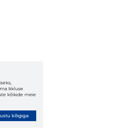
seks,
ma liikluse
ute kõikide meie
ustu kõigiga