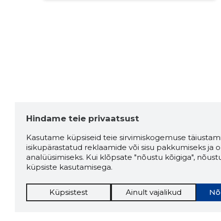
Hindame teie privaatsust
Kasutame küpsiseid teie sirvimiskogemuse täiustami
isikupärastatud reklaamide või sisu pakkumiseks ja o
analüüsimiseks. Kui klõpsate "nõustu kõigiga", nõust
küpsiste kasutamisega.
Küpsistest
Ainult vajalikud
Nõ