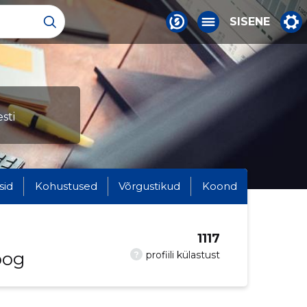
SISENE
sti
sid
Kohustused
Võrgustikud
Koond
1117
oog
?
profiili külastust