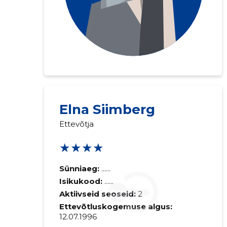
Saaja e-mail
Elna Siimberg
Ettevõtja
Sinu kommen
★★★★
Sünniaeg:
......
Isikukood:
......
Aktiivseid seoseid:
2
Ettevõtluskogemuse algus:
12.07.1996