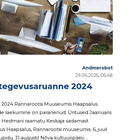
Andmerobot
29.06.2025, 05:48
tegevusaruanne 2024
il 2024 Rannarootsi Muuseumis Haapsalus.
e on paranenud. Üritused Jaanuaris
i muuseumis. 6, juuli
ltuuripäev