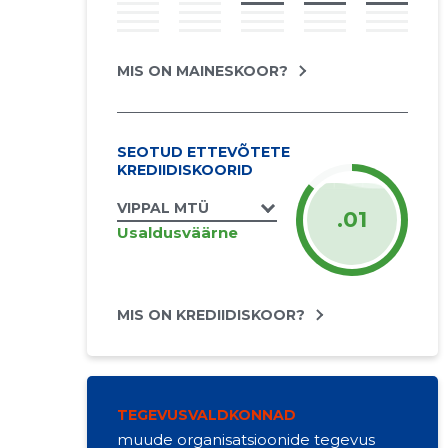
MIS ON MAINESKOOR?
SEOTUD ETTEVÕTETE
KREDIIDISKOORID
VIPPAL MTÜ
.01
Usaldusväärne
MIS ON KREDIIDISKOOR?
TEGEVUSVALDKONNAD
muude organisatsioonide tegevus