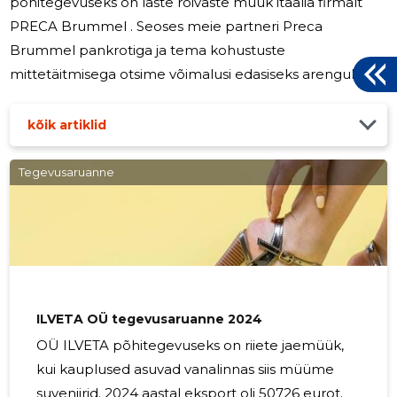
põhitegevuseks on laste rõivaste müük itaalia firmalt
PRECA Brummel . Seoses meie partneri Preca
Brummel pankrotiga ja tema kohustuste
mittetäitmisega otsime võimalusi edasiseks arenguks.
Firma sattus raskesse finantsolukorda.Kriisist väljumiseks
muudeti kaubavalikut ja alustati investorite
kõik artiklid
otsimist.Müüki pandi mittevajalik põhivara. Leppisime
kokku maksegraafikus, hakkasime müüma teist
Tegevusaruanne
kaupa.Need sammud aitavad ettevõttel taastuda ja
tugevdada oma positsiooni. 2025 aastal netokäive
möödustas 109599 eurot ja kahjum oli 27 eurot.
ILVETA OÜ tegevusaruanne 2024
OÜ ILVETA põhitegevuseks on riiete jaemüük,
kui kauplused asuvad vanalinnas siis müüme
suveniirid. 2024 aastal eksport oli 50726 eurot.