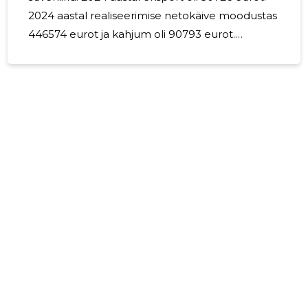
2024 aastal realiseerimise netokäive moodustas
446574 eurot ja kahjum oli 90793 eurot.
Aruandeaastal arengu- ja uurimisväljaminekud
ei tehtud. OÜ ILVETA juhatus koosneb 1 liikmest.
OÜ ILVETA tegevdirektori töötasu
aruandeaastal kokku 0 euro. Juhatuse liikmeid
eraldi ei tasuta. Oma osasid pole omandanud
või tagatiseks võtnud. Valjamaksed juhatuse ja
nõukogu liikmete ei tehtud.