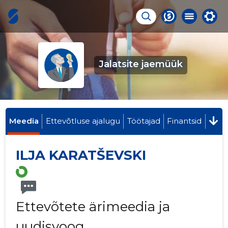
Jalatsite jaemüük
Meedia
Ettevõtluse ajalugu
Töötajad
Finantsid
ILJA KARATŠEVSKI
Ettevõtete ärimeedia ja
uudisvoog