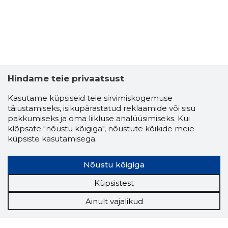
Hindame teie privaatsust
Kasutame küpsiseid teie sirvimiskogemuse
täiustamiseks, isikupärastatud reklaamide või sisu
pakkumiseks ja oma liikluse analüüsimiseks. Kui
klõpsate "nõustu kõigiga", nõustute kõikide meie
küpsiste kasutamisega.
Nõustu kõigiga
Küpsistest
Ainult vajalikud