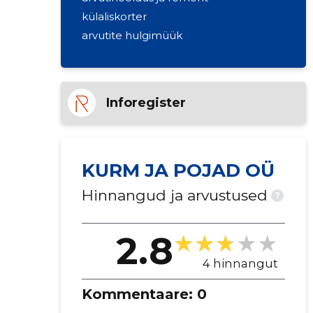
külaliskorter
arvutite hulgimüük
Inforegister
KURM JA POJAD OÜ
Hinnangud ja arvustused
?
2.8
4 hinnangut
Kommentaare:
0