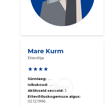
Mare Kurm
Ettevõtja
★★★★
Sünniaeg:
......
Isikukood:
......
Aktiivseid seoseid:
3
Ettevõtluskogemuse algus:
02.12.1996