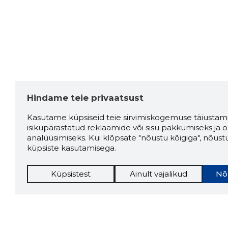
Hindame teie privaatsust
Kasutame küpsiseid teie sirvimiskogemuse täiustami
isikupärastatud reklaamide või sisu pakkumiseks ja o
analüüsimiseks. Kui klõpsate "nõustu kõigiga", nõust
küpsiste kasutamisega.
Küpsistest
Ainult vajalikud
Nõ