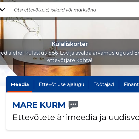
Külaliskorter
edialehel külastusi 586. Loe ja avalda arvamuslugusid Ee
ettevõtjate kohta!
Meedia
Ettevõtluse ajalugu
Töötajad
Finant
MARE KURM
Ettevõtete ärimeedia ja uudisv