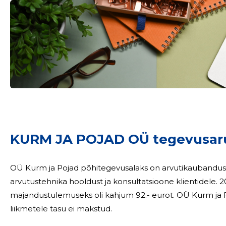
KURM JA POJAD OÜ tegevusar
OÜ Kurm ja Pojad põhitegevusalaks on arvutikaubandus. S
arvutustehnika hooldust ja konsultatsioone klientidele. 2024. aasta käive oli 385.- eurot ning
majandustulemuseks oli kahjum 92.- eurot. OÜ Kurm ja Pojad juhatus on kaheliikmeline, juhatuse
liikmetele tasu ei makstud.