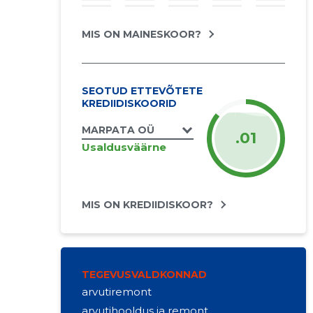
MIS ON MAINESKOOR?
SEOTUD ETTEVÕTETE
KREDIIDISKOORID
MARPATA OÜ
.01
Usaldusväärne
MIS ON KREDIIDISKOOR?
TEGEVUSVALDKONNAD
arvutiremont
arvutihooldus ja remont