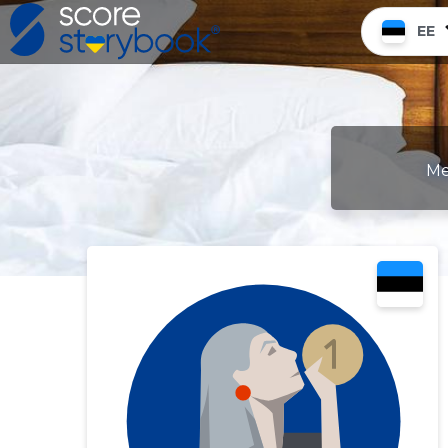
EE
Me