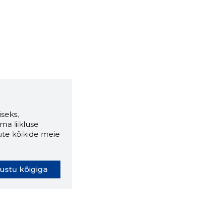
seks,
ma liikluse
ute kõikide meie
ustu kõigiga