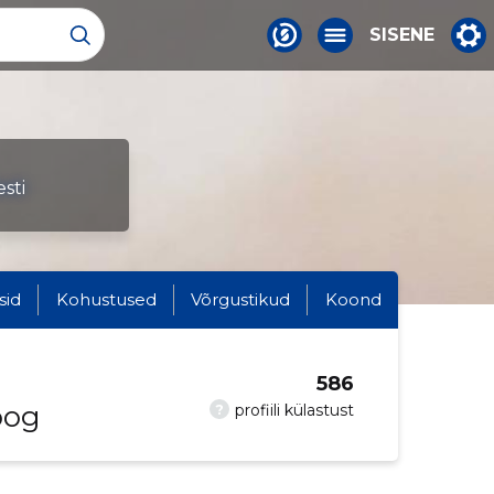
SISENE
sti
sid
Kohustused
Võrgustikud
Koond
586
oog
?
profiili külastust