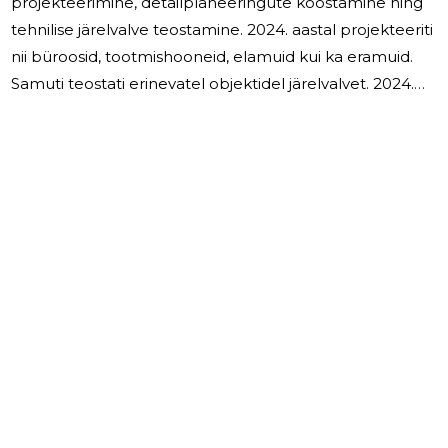
projekteerimine, detailplaneeringute koostamine ning
tehnilise järelvalve teostamine. 2024. aastal projekteeriti
nii büroosid, tootmishooneid, elamuid kui ka eramuid.
Samuti teostati erinevatel objektidel järelvalvet. 2024.
aastal vähenes projekteerimistööde maht võrreldes
2023. aastaga 33,2% ( 2023. aastal suurenes võrreldes
2022. aastaga 35,1% ). 2024. aasta tulemuseks kujunes 4
947 eurot kahjumit ( 2023. aastal oli kasum 9 112 eurot ).
Omakapital seisuga 31.12.2024 on 3 339 eurot ( seisuga
31.12.2023 oli omakapital 8 286 eurot ). OÜ