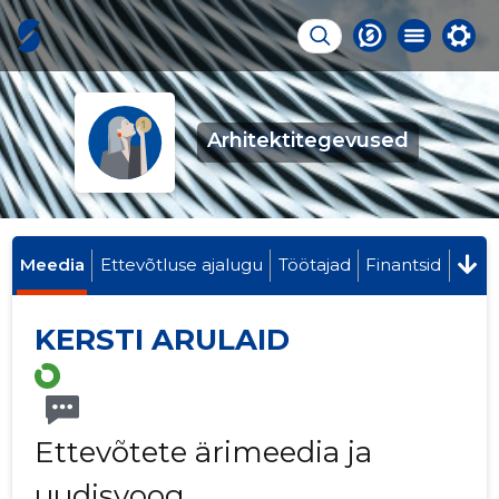
Arhitektitegevused
Meedia
Ettevõtluse ajalugu
Töötajad
Finantsid
KERSTI ARULAID
Ettevõtete ärimeedia ja
uudisvoog