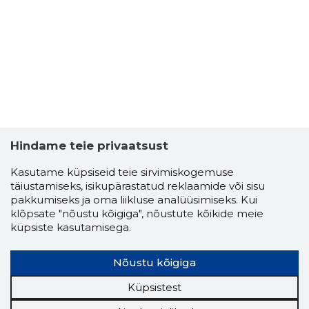
Hindame teie privaatsust
Kasutame küpsiseid teie sirvimiskogemuse
täiustamiseks, isikupärastatud reklaamide või sisu
pakkumiseks ja oma liikluse analüüsimiseks. Kui
INRESTA
klõpsate "nõustu kõigiga", nõustute kõikide meie
Usaldusv
küpsiste kasutamisega.
Nõustu kõigiga
Küpsistest