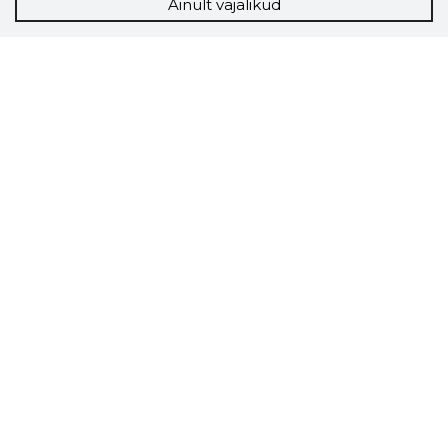
Ainult vajalikud
Storybook
Chrome laiendus
Storybooki laiendus ütleb Sulle, mis firma
veebilehel Sa parajasti viibid ja kui usaldusväärne
see firma täna on.
LAADI LAIENDUS ALLA