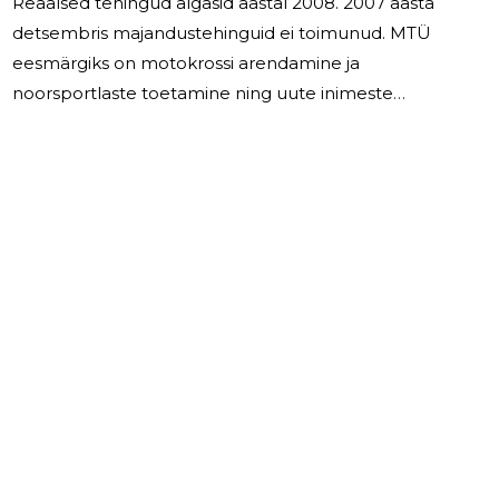
Reaalsed tehingud algasid aastal 2008. 2007 aasta
detsembris majandustehinguid ei toimunud. MTÜ
eesmärgiks on motokrossi arendamine ja
noorsportlaste toetamine ning uute inimeste
kaasamine motosporti. MTÜ tööd korraldab juhatus.
Juhatus on 2-liikmeline. Juhatuse liikmetele tasu ei
maksta. MTÜ partnerid on Maleko AS,Katusemaailm AS,
Puukeskus OÜ, jne - kellega on sõlmitud
koostöölepingud.