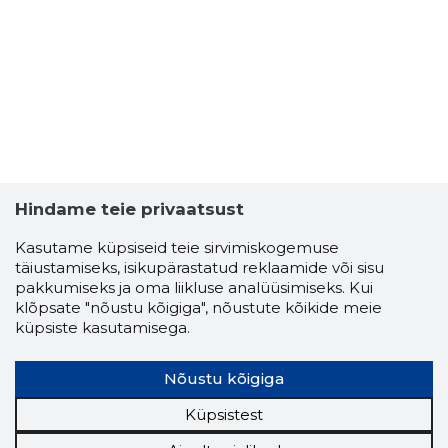
3
Hindame teie privaatsust
Kasutame küpsiseid teie sirvimiskogemuse
täiustamiseks, isikupärastatud reklaamide või sisu
pakkumiseks ja oma liikluse analüüsimiseks. Kui
klõpsate "nõustu kõigiga", nõustute kõikide meie
küpsiste kasutamisega.
SIDECAR 
Nõustu kõigiga
Usaldusv
Küpsistest