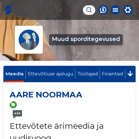
Muud sporditegevused
Meedia
Ettevõtluse ajalugu
Töötajad
Finantsid
AARE NOORMAA
Ettevõtete ärimeedia ja
uudisvoog