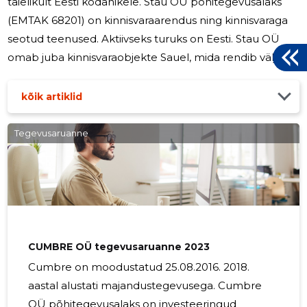
täielikult Eesti kodanikele. Stau OÜ põhitegevusalaks
(EMTAK 68201) on kinnisvaraarendus ning kinnisvaraga
seotud teenused. Aktiivseks turuks on Eesti. Stau OÜ
omab juba kinnisvaraobjekte Sauel, mida rendib välja
kontori- ja laopindadeks ning omab ka kahte korterit
Sauel, milledelt teenib renditulu. Korterite rent on
kõik artiklid
maksuvaba käive. Äripindade rendile lisame
käibemaksu, millest on teavitatud ka maksuametit.
Tegevusaruanne
Kinnisvarainvesteeringu omandamise ja arendamise
eesmärk on saada tulu kinnisvaraobjekti kasutusrendi
maksetest või turuväärtuse kasvust,
CUMBRE OÜ tegevusaruanne 2023
Cumbre on moodustatud 25.08.2016. 2018.
aastal alustati majandustegevusega. Cumbre
OÜ põhitegevusalaks on investeeringud