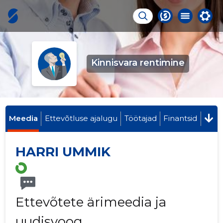
Kinnisvara rentimine
Meedia
Ettevõtluse ajalugu
Töötajad
Finantsid
HARRI UMMIK
Ettevõtete ärimeedia ja
uudisvoog