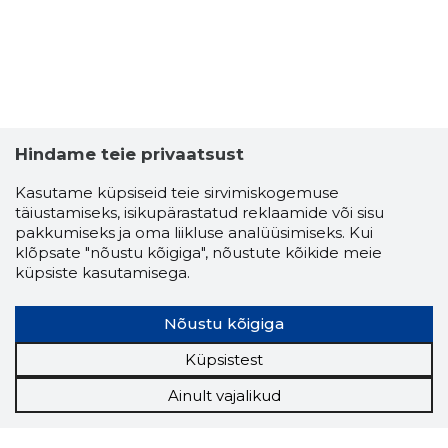
Hindame teie privaatsust
Kasutame küpsiseid teie sirvimiskogemuse
täiustamiseks, isikupärastatud reklaamide või sisu
pakkumiseks ja oma liikluse analüüsimiseks. Kui
klõpsate "nõustu kõigiga", nõustute kõikide meie
küpsiste kasutamisega.
Nõustu kõigiga
Küpsistest
Ainult vajalikud